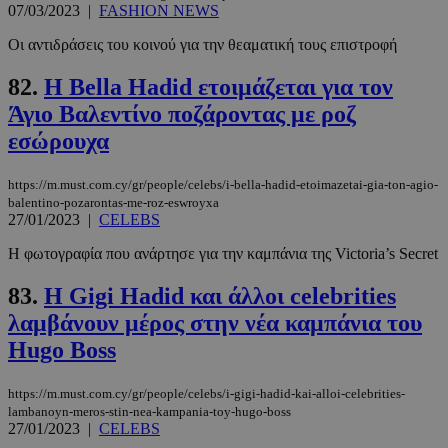
07/03/2023
|
FASHION NEWS
Οι αντιδράσεις του κοινού για την θεαματική τους επιστροφή
82.
Η Bella Hadid ετοιμάζεται για τον
Άγιο Βαλεντίνο ποζάροντας με ροζ
εσώρουχα
LangCookie
www.must.com.cy
1 εβδομάδα
μέρες
https://m.must.com.cy/gr/people/celebs/i-bella-hadid-etoimazetai-gia-ton-agio-
balentino-pozarontas-me-roz-eswroyxa
27/01/2023
|
CELEBS
Η φωτογραφία που ανάρτησε για την καμπάνια της Victoria’s Secret
CookieScriptConsent
4 εβδομάδ
CookieScript
2 μέρες
www.must.com.cy
83.
Η Gigi Hadid και άλλοι celebrities
λαμβάνουν μέρος στην νέα καμπάνια του
Hugo Boss
https://m.must.com.cy/gr/people/celebs/i-gigi-hadid-kai-alloi-celebrities-
lambanoyn-meros-stin-nea-kampania-toy-hugo-boss
27/01/2023
|
CELEBS