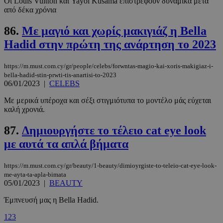
Οι Louis Vuitton και Yayoi Kusama επιστρέφουν δυναμικά μετά
από δέκα χρόνια
86.
Με μαγιό και χωρίς μακιγιάζ η Bella
Hadid στην πρώτη της ανάρτηση το 2023
https://m.must.com.cy/gr/people/celebs/forwntas-magio-kai-xoris-makigiaz-i-
bella-hadid-stin-prwti-tis-anartisi-to-2023
06/01/2023
|
CELEBS
Με μερικά υπέροχα και σέξι στιγμιότυπα το μοντέλο μάς εύχεται
καλή χρονιά.
PHPSESSID
συνεδρί
PHP.net
87.
Δημιουργήστε το τέλειο cat eye look
m.must.com.cy
με αυτά τα απλά βήματα
https://m.must.com.cy/gr/beauty/1-beauty/dimioyrgiste-to-teleio-cat-eye-look-
me-ayta-ta-apla-bimata
05/01/2023
|
BEAUTY
Έμπνευσή μας η Bella Hadid.
1
2
3