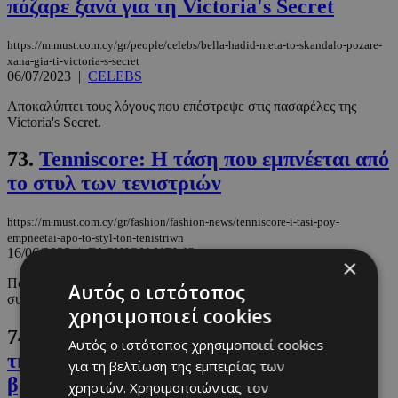
πόζαρε ξανά για τη Victoria's Secret
https://m.must.com.cy/gr/people/celebs/bella-hadid-meta-to-skandalo-pozare-
xana-gia-ti-victoria-s-secret
06/07/2023
|
CELEBS
Αποκαλύπτει τους λόγους που επέστρεψε στις πασαρέλες της
Victoria's Secret.
73.
Tenniscore: Η τάση που εμπνέεται από
το στυλ των τενιστριών
https://m.must.com.cy/gr/fashion/fashion-news/tenniscore-i-tasi-poy-
empneetai-apo-to-styl-ton-tenistriwn
16/06/2023
|
FASHION NEWS
×
Ποια ρούχα να επιλέξετε και με ποιους χρωματισμούς να τα
Αυτός ο ιστότοπος
συνδυάσετε.
χρησιμοποιεί cookies
74.
Anwar Hadid για τον νέο σύντροφο
Αυτός ο ιστότοπος χρησιμοποιεί cookies
της Dua Lipa: «Προσπαθώ να μην τον
για τη βελτίωση της εμπειρίας των
βρω και τον σκοτώσω»
χρηστών. Χρησιμοποιώντας τον