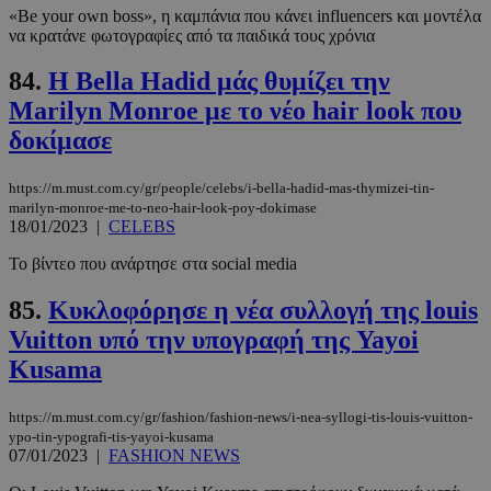
«Be your own boss», η καμπάνια που κάνει influencers και μοντέλα
να κρατάνε φωτογραφίες από τα παιδικά τους χρόνια
_scc_session
.entelia-
19 λεπτά 5
84.
Η Bella Hadid μάς θυμίζει την
adserver.com
δευτερόλε
Marilyn Monroe με το νέο hair look που
δοκίμασε
https://m.must.com.cy/gr/people/celebs/i-bella-hadid-mas-thymizei-tin-
marilyn-monroe-me-to-neo-hair-look-poy-dokimase
PHPSESSID
συνεδρί
PHP.net
18/01/2023
|
CELEBS
www.must.com.cy
Το βίντεο που ανάρτησε στα social media
85.
Κυκλοφόρησε η νέα συλλογή της louis
Vuitton υπό την υπογραφή της Yayoi
Kusama
https://m.must.com.cy/gr/fashion/fashion-news/i-nea-syllogi-tis-louis-vuitton-
ypo-tin-ypografi-tis-yayoi-kusama
07/01/2023
|
FASHION NEWS