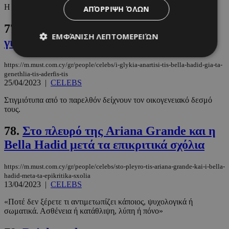
Η φωτογραφία που κάνει τον γύρο του διαδικτύου
ΑΠΌΡΡΙΨΗ ΌΛΩΝ
77.
Η γλυκιά ανάρτηση της Bella Hadid
ΕΜΦΆΝΙΣΗ ΛΕΠΤΟΜΕΡΕΙΏΝ
για τα γενέθλια της αδερφής της
https://m.must.com.cy/gr/people/celebs/i-glykia-anartisi-tis-bella-hadid-gia-ta-
genethlia-tis-aderfis-tis
Απολύτως απαραίτητα
Απόδοσης
25/04/2023
|
CELEBS
Στόχευσης
Λειτουργικότητας
Στιγμιότυπα από το παρελθόν δείχνουν τον οικογενειακό δεσμό
Μη ταξινομημένα
τους.
Τα απολύτως απαραίτητα cookies επιτρέπουν
78.
Στο πλευρό της Ariana Grande και η
βασικές λειτουργίες του ιστότοπου, όπως τη
Bella Hadid μετά τα επικριτικά σχόλια
σύνδεση χρήστη και τη διαχείριση λογαριασμού.
Ο ιστότοπος δεν μπορεί να χρησιμοποιηθεί σωστά
χωρίς τα απολύτως απαραίτητα cookies.
https://m.must.com.cy/gr/people/celebs/sto-pleyro-tis-ariana-grande-kai-i-bella-
Προμηθευτής
/
hadid-meta-ta-epikritika-sxolia
Ονοματεπώνυμο
Λήξη
Πεδίο
13/04/2023
|
CELEBS
PinToTopCookie
www.must.com.cy
12 ώρες
«Ποτέ δεν ξέρετε τι αντιμετωπίζει κάποιος, ψυχολογικά ή
σωματικά. Ασθένεια ή κατάθλιψη, λύπη ή πόνο»