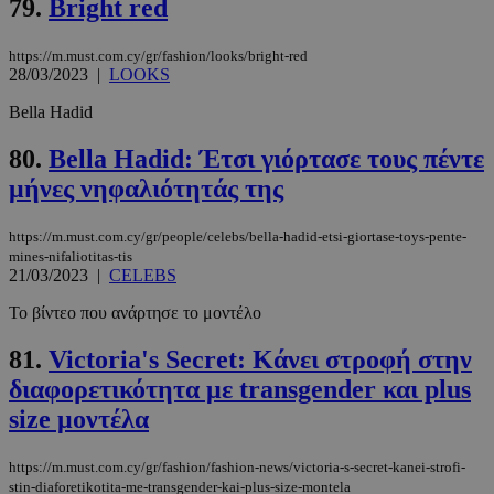
79.
Bright red
https://m.must.com.cy/gr/fashion/looks/bright-red
28/03/2023
|
LOOKS
Bella Hadid
80.
Bella Hadid: Έτσι γιόρτασε τους πέντε
__cf_bm
29 λεπτά 5
Cloudflare Inc.
μήνες νηφαλιότητάς της
δευτερόλε
.twitter.com
https://m.must.com.cy/gr/people/celebs/bella-hadid-etsi-giortase-toys-pente-
mines-nifaliotitas-tis
Google
21/03/2023
|
CELEBS
Privacy Policy
Το βίντεο που ανάρτησε το μοντέλο
81.
Victoria's Secret: Κάνει στροφή στην
διαφορετικότητα με transgender και plus
size μοντέλα
__cf_bm
29 λεπτά 5
Cloudflare Inc.
δευτερόλε
.pexels.com
https://m.must.com.cy/gr/fashion/fashion-news/victoria-s-secret-kanei-strofi-
stin-diaforetikotita-me-transgender-kai-plus-size-montela