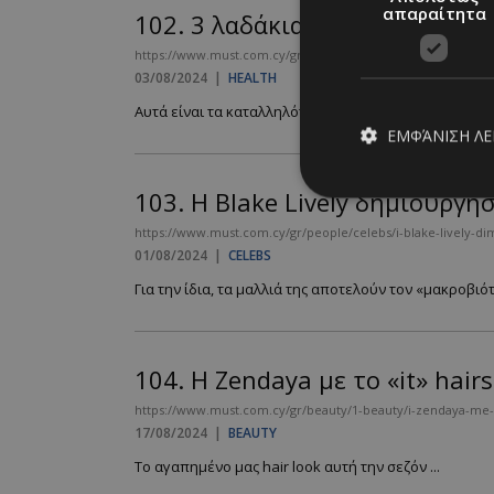
απαραίτητα
102.
3 λαδάκια μαλλιών για το
https://www.must.com.cy/gr/beauty/health/3-ladakia-malliwn-
03/08/2024
|
HEALTH
Αυτά είναι τα καταλληλότερα λαδάκια μαλλιών που μπ
ΕΜΦΆΝΙΣΗ Λ
103.
Η Blake Lively δημιούργησ
https://www.must.com.cy/gr/people/celebs/i-blake-lively-dim
Απολύτω
01/08/2024
|
CELEBS
Τα απολύτως απαραίτ
Για την ίδια, τα μαλλιά της αποτελούν τον «μακροβιό
διαχείριση λογαρια
Ονοματεπώνυμο
104.
Η Zendaya με το «it» hair
PinToTopCookie
https://www.must.com.cy/gr/beauty/1-beauty/i-zendaya-me-to
17/08/2024
|
BEAUTY
Το αγαπημένο μας hair look αυτή την σεζόν ...
__cf_bm