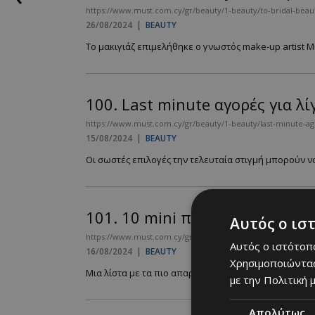
https://www.must.com.cy/gr/beauty/1-beauty/to-bridal-beauty
26/08/2024
|
BEAUTY
Το μακιγιάζ επιμελήθηκε ο γνωστός make-up artist Μιχ
100.
Last minute αγορές για λί
https://www.must.com.cy/gr/beauty/1-beauty/last-minute-agor
15/08/2024
|
BEAUTY
Οι σωστές επιλογές την τελευταία στιγμή μπορούν να
101.
10 mini προϊόντα ομορφιά
Αυτός ο ισ
https://www.must.com.cy/gr/beauty/1-beauty/10-mini-proionta
Αυτός ο ιστότοπο
16/08/2024
|
BEAUTY
Χρησιμοποιώντας
Μια λίστα με τα πιο απαραίτητα προϊόντα ομορφιάς, ιδα
με την Πολιτική μ
Απολύτως