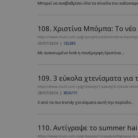
Μπορεί να αναβαθμίσει όλα τα σύνολα του καλοκαιριο
PHPSESSID
108.
Χριστίνα Μπόμπα: Το νέο 
https://www.must.com.cy/gr/people/celebs/xristina-mpompa-
25/07/2024
|
CELEBS
Με ανανεωμένο look η πανέμορφη Χριστίνα ...
VISITOR_PRIVACY
109.
3 εύκολα χτενίσματα για 
https://www.must.com.cy/gr/beauty/1-beauty/3-eykola-xtenis
28/07/2024
|
BEAUTY
takeOverCookie
3 από τα πιο trendy χτενίσματα αυτή την περίοδο...
AdSphere-GDPR
110.
Αντίγραψε το summer hai
https://www.must.com.cy/gr/beauty/1-beauty/antigrapse-to-