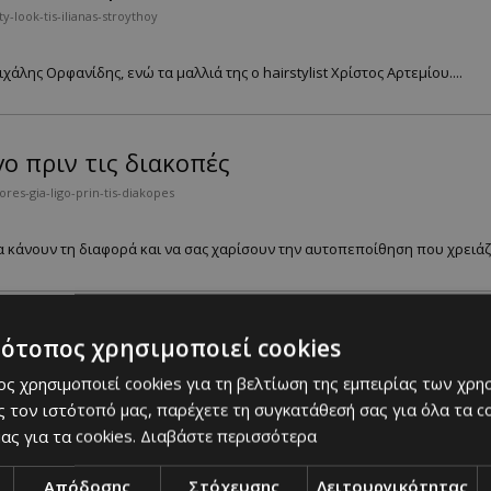
-look-tis-ilianas-stroythoy
άλης Ορφανίδης, ενώ τα μαλλιά της ο hairstylist Χρίστος Αρτεμίου....
γο πριν τις διακοπές
es-gia-ligo-prin-tis-diakopes
 κάνουν τη διαφορά και να σας χαρίσουν την αυτοπεποίθηση που χρειάζε
ς κατάλληλα για ταξίδι
τότοπος χρησιμοποιεί cookies
-omorfias-katallila-gia-taxidi
ς χρησιμοποιεί cookies για τη βελτίωση της εμπειρίας των χρη
 τον ιστότοπό μας, παρέχετε τη συγκατάθεσή σας για όλα τα 
νικά για να τα πάρετε μαζί σας στο ταξίδι. ...
ας για τα cookies.
Διαβάστε περισσότερα
Απόδοσης
Στόχευσης
Λειτουργικότητας