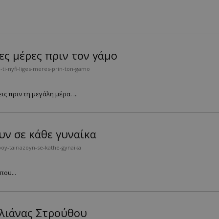
γες μέρες πριν τον γάμο
-ti-nyfi-liges-meres-prin-ton-gamo
 πριν τη μεγάλη μέρα. ...
υν σε κάθε γυναίκα
oy-tairiazoyn-se-kathe-gynaika
ου...
 Ηλιάνας Στρούθου