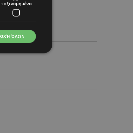
ταξινομημένα
ΟΧΉ ΌΛΩΝ
νομημένα
στη και τη
τητα cookies.
apping δηλαδή να
ημέρα στον χρήστη
ιες όπως είναι το
up και push down
ι για τη διάκριση
Αυτό είναι