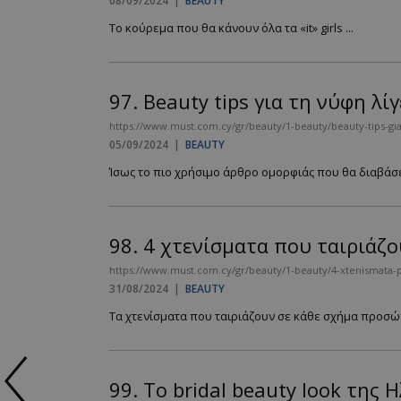
08/09/2024
|
BEAUTY
Το κούρεμα που θα κάνουν όλα τα «it» girls ...
97.
Beauty tips για τη νύφη λί
https://www.must.com.cy/gr/beauty/1-beauty/beauty-tips-gia
05/09/2024
|
BEAUTY
Ίσως το πιο χρήσιμο άρθρο ομορφιάς που θα διαβάσεις
98.
4 χτενίσματα που ταιριάζο
https://www.must.com.cy/gr/beauty/1-beauty/4-xtenismata-p
31/08/2024
|
BEAUTY
Τα χτενίσματα που ταιριάζουν σε κάθε σχήμα προσώπ
99.
Το bridal beauty look της