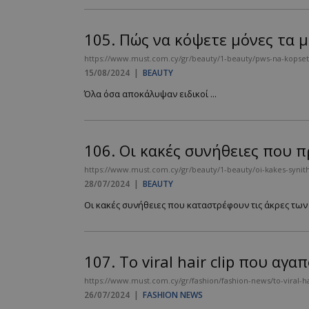
105.
Πώς να κόψετε μόνες τα μ
__cf_bm
https://www.must.com.cy/gr/beauty/1-beauty/pws-na-kopset
15/08/2024
|
BEAUTY
Όλα όσα αποκάλυψαν ειδικοί ...
LangCookie
CookieScriptConse
106.
Οι κακές συνήθειες που 
https://www.must.com.cy/gr/beauty/1-beauty/oi-kakes-synit
28/07/2024
|
BEAUTY
_scc_session
Οι κακές συνήθειες που καταστρέφουν τις άκρες των 
PHPSESSID
107.
Το viral hair clip που αγα
https://www.must.com.cy/gr/fashion/fashion-news/to-viral-ha
26/07/2024
|
FASHION NEWS