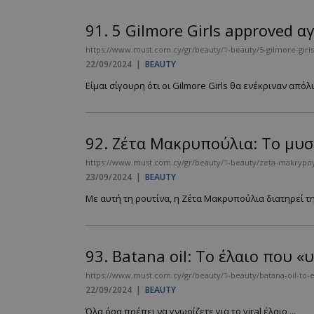
91.
5 Gilmore Girls approved α
https://www.must.com.cy/gr/beauty/1-beauty/5-gilmore-girl
22/09/2024
|
BEAUTY
Είμαι σίγουρη ότι οι Gilmore Girls θα ενέκριναν απόλυτ
92.
Ζέτα Μακρυπούλια: Το μυσ
https://www.must.com.cy/gr/beauty/1-beauty/zeta-makrypoyli
23/09/2024
|
BEAUTY
Με αυτή τη ρουτίνα, η Ζέτα Μακρυπούλια διατηρεί τη
93.
Batana oil: Το έλαιο που 
https://www.must.com.cy/gr/beauty/1-beauty/batana-oil-to-e
22/09/2024
|
BEAUTY
Όλα όσα πρέπει να γνωρίζετε για το viral έλαιο ...