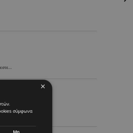
στε....
×
στών.
cookies σύμφωνα
Μη