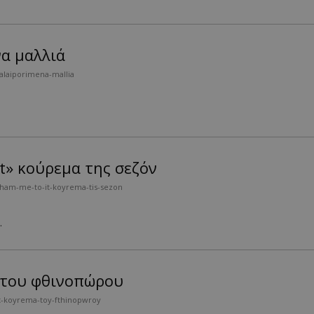
να μαλλιά
alaiporimena-mallia
it» κούρεμα της σεζόν
kham-me-to-it-koyrema-tis-sezon
.
α του φθινοπώρου
it-koyrema-toy-fthinopwroy