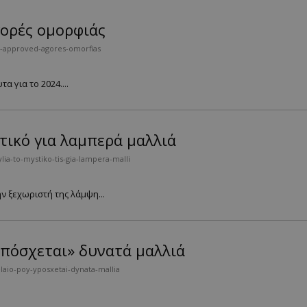
γορές ομορφιάς
s-approved-agores-omorfias
α για το 2024....
τικό για λαμπερά μαλλιά
a-to-mystiko-tis-gia-lampera-malli
ν ξεχωριστή της λάμψη...
«υπόσχεται» δυνατά μαλλιά
laio-poy-yposxetai-dynata-mallia