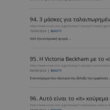
94.
3 μάσκες για ταλαιπωρημέ
https://www.must.com.cy/gr/beauty/1-beauty/3-maskes-gia-t
15/09/2024
|
BEAUTY
Από την κυπριακή αγορά. ...
95.
Η Victoria Beckham με το «
https://www.must.com.cy/gr/beauty/1-beauty/i-victoria-bec
06/09/2024
|
BEAUTY
Ένα κούρεμα που σίγουρα της άλλαξε την εμφάνιση ..
96.
Αυτό είναι το «it» κούρεμ
https://www.must.com.cy/gr/beauty/1-beauty/ayto-einai-to-