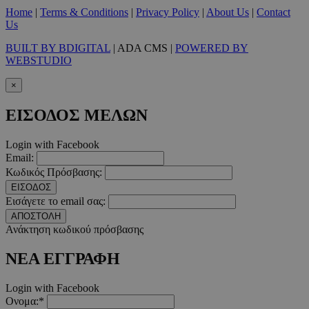
Home
|
Terms & Conditions
|
Privacy Policy
|
About Us
|
Contact
Μη ταξινομημένα
Us
Τα απολύτως απαραίτητα cookies επιτρέπουν
BUILT BY BDIGITAL
| ADA CMS |
POWERED BY
βασικές λειτουργίες του ιστότοπου, όπως τη
WEBSTUDIO
σύνδεση χρήστη και τη διαχείριση λογαριασμού.
Ο ιστότοπος δεν μπορεί να χρησιμοποιηθεί σωστά
×
χωρίς τα απολύτως απαραίτητα cookies.
Προμηθευτής
/
ΕΙΣΟΔΟΣ ΜΕΛΩΝ
Ονοματεπώνυμο
Λήξη
Πεδίο
PinToTopCookie
www.must.com.cy
12 ώρες
Login with Facebook
Email:
Κωδικός Πρόσβασης:
ΕΙΣΟΔΟΣ
Εισάγετε το email σας:
ΑΠΟΣΤΟΛΗ
Ανάκτηση κωδικού πρόσβασης
ΝΕΑ ΕΓΓΡΑΦΗ
Login with Facebook
__cf_bm
29 λεπτά 5
Cloudflare Inc.
Ονομα:*
δευτερόλε
.twitter.com