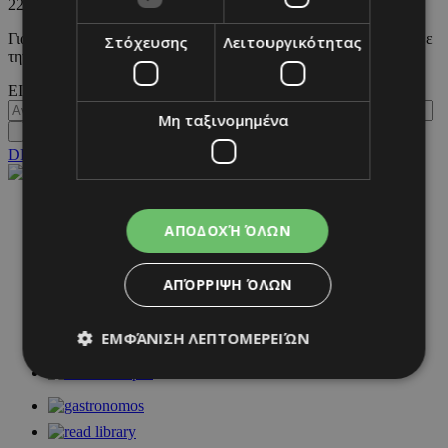
22/02/2025
|
WKND BY MUST
Γιατί όλα τα luxury brands θέλουν να συνδέσουν το όνομα τους με
Στόχευσης
Λειτουργικότητας
την Formula 1 και τι σημαίνει αυτό για το μέλλον του ...
ΕΙΣΟΔΟΣ
Μη ταξινομημένα
DESKTOP
NETWORK:
ΑΠΟΔΟΧΉ ΌΛΩΝ
ΑΠΌΡΡΙΨΗ ΌΛΩΝ
ΕΜΦΆΝΙΣΗ ΛΕΠΤΟΜΕΡΕΙΏΝ
Απολύτως απαραίτητα
Απόδοσης
Στόχευσης
Λειτουργικότητας