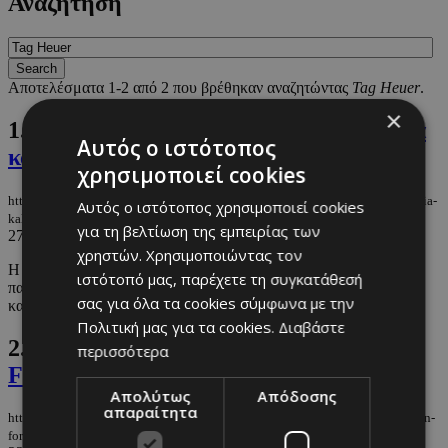
Αναζήτηση
Αποτελέσματα 1-2 από 2 που βρέθηκαν αναζητώντας
Tag Heuer
.
×
1.
Είναι η αγορά ελβετικών ρολογιών μια
Αυτός ο ιστότοπος
καλή επένδυση;
χρησιμοποιεί cookies
https://m.must.com.cy/gr/wknd-by-must/einai-i-agora-elbetikwn-rologiwn-mia-
Αυτός ο ιστότοπος χρησιμοποιεί cookies
kali-ependysi
για τη βελτίωση της εμπειρίας των
27/09/2025
|
WKND BY MUST
χρηστών. Χρησιμοποιώντας τον
Η διαχρονική κυριαρχία των ελβετικών ρολογιών. Από την
ιστότοπό μας, παρέχετε τη συγκατάθεσή
παράδοση και την τεχνογνωσία, στις προκλήσεις της τεχνολογίας
σας για όλα τα cookies σύμφωνα με την
και ...
Πολιτική μας για τα cookies.
Διαβάστε
2.
Τι έπαθαν όλα τα mega brands με τη
περισσότερα
Formula 1 φέτος;
Απολύτως
Απόδοσης
απαραίτητα
https://m.must.com.cy/gr/wknd-by-must/ti-epathan-ola-ta-mega-brands-me-tin-
formula-1-fetos