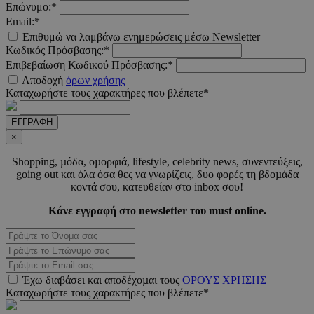
Επώνυμο:*
Email:*
Επιθυμώ να λαμβάνω ενημερώσεις μέσω Newsletter
Google
Privacy Policy
Κωδικός Πρόσβασης:*
Επιβεβαίωση Κωδικού Πρόσβασης:*
Αποδοχή
όρων χρήσης
Καταχωρήστε τους χαρακτήρες που βλέπετε*
ΕΓΓΡΑΦΗ
×
__cf_bm
29 λεπτά 5
Cloudflare Inc.
δευτερόλε
.pexels.com
Shopping, µόδα, οµορφιά, lifestyle, celebrity news, συνεντεύξεις,
going out και όλα όσα θες να γνωρίζεις, δυο φορές τη βδοµάδα
κοντά σου, κατευθείαν στο inbox σου!
Κάνε εγγραφή στο newsletter του must online.
Έχω διαβάσει και αποδέχοµαι τους
ΟΡΟΥΣ ΧΡΗΣΗΣ
Καταχωρήστε τους χαρακτήρες που βλέπετε*
LangCookie
www.must.com.cy
1 εβδομάδα
μέρες