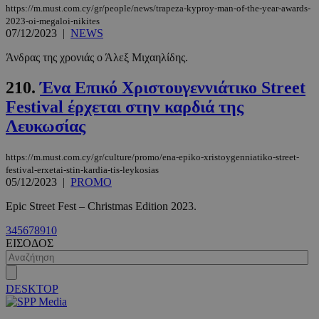
https://m.must.com.cy/gr/people/news/trapeza-kyproy-man-of-the-year-awards-
2023-oi-megaloi-nikites
07/12/2023
|
NEWS
Άνδρας της χρονιάς ο Άλεξ Μιχαηλίδης.
210.
Ένα Επικό Χριστουγεννιάτικο Street
Festival έρχεται στην καρδιά της
Λευκωσίας
https://m.must.com.cy/gr/culture/promo/ena-epiko-xristoygenniatiko-street-
festival-erxetai-stin-kardia-tis-leykosias
05/12/2023
|
PROMO
Epic Street Fest – Christmas Edition 2023.
3
4
5
6
7
8
9
10
ΕΙΣΟΔΟΣ
DESKTOP