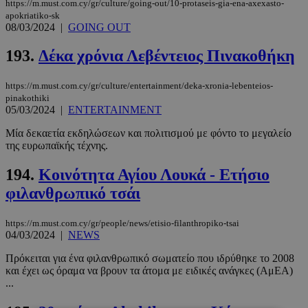
https://m.must.com.cy/gr/culture/going-out/10-protaseis-gia-ena-axexasto-
apokriatiko-sk
08/03/2024
|
GOING OUT
193.
Δέκα χρόνια Λεβέντειος Πινακοθήκη
https://m.must.com.cy/gr/culture/entertainment/deka-xronia-lebenteios-
pinakothiki
05/03/2024
|
ENTERTAINMENT
Μία δεκαετία εκδηλώσεων και πολιτισμού με φόντο το μεγαλείο
της ευρωπαϊκής τέχνης.
194.
Κοινότητα Αγίου Λουκά - Ετήσιο
φιλανθρωπικό τσάι
https://m.must.com.cy/gr/people/news/etisio-filanthropiko-tsai
04/03/2024
|
NEWS
Πρόκειται για ένα φιλανθρωπικό σωματείο που ιδρύθηκε το 2008
και έχει ως όραμα να βρουν τα άτομα με ειδικές ανάγκες (ΑμΕΑ)
...