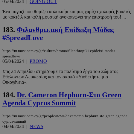
05/04/2024
|
GOING OUT
Ένα μαγαζί που θυμίζει καλοκαίρι και μας χαρίζει χαλαρές βραδιές
με κοκτέιλ και καλή μουσική ανοκοινώνει την επιστροφή του! ...
183.
Φιλανθρωπική Επίδειξη Μόδας
#SpreadLove
https://m.must.com.cy/gr/culture/promo/filanthropiki-epideixi-modas-
spreadlove
05/04/2024
|
PROMO
Στις 24 Απριλίου στηρίζουμε το πολύτιμο έργο του Σώματος
Εθελοντών Λευκωσίας και τον σκοπό «Υιοθετήστε μια
Οικογένεια».
184.
Dr. Cameron Hepburn-Στο Green
Agenda Cyprus Summit
https://m.must.com.cy/gr/people/news/dr-cameron-hepburn-sto-green-agenda-
cyprus-summit
04/04/2024
|
NEWS