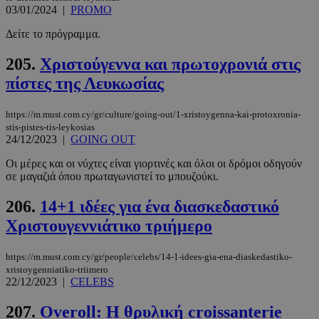
03/01/2024
|
PROMO
Δείτε το πρόγραμμα.
205.
Χριστούγεννα και πρωτοχρονιά στις
πίστες της Λευκωσίας
https://m.must.com.cy/gr/culture/going-out/1-xristoygenna-kai-protoxronia-
stis-pistes-tis-leykosias
24/12/2023
|
GOING OUT
Οι μέρες και οι νύχτες είναι γιορτινές και όλοι οι δρόμοι οδηγούν
_scc_session
.entelia-
19 λεπτά 5
σε μαγαζιά όπου πρωταγωνιστεί το μπουζούκι.
adserver.com
δευτερόλε
206.
14+1 ιδέες για ένα διασκεδαστικό
Χριστουγεννιάτικο τριήμερο
https://m.must.com.cy/gr/people/celebs/14-1-idees-gia-ena-diaskedastiko-
PHPSESSID
συνεδρί
PHP.net
www.must.com.cy
xristoygenniatiko-triimero
22/12/2023
|
CELEBS
207.
Overoll: Η θρυλική croissanterie