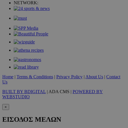
NETWORK:
VISITOR_PRIVACY_METADATA
5 μήνες 4
YouTube
εβδομάδε
.youtube.com
Home
|
Terms & Conditions
|
Privacy Policy
|
About Us
|
Contact
Us
BUILT BY BDIGITAL
| ADA CMS |
POWERED BY
WEBSTUDIO
×
ΕΙΣΟΔΟΣ ΜΕΛΩΝ
takeOverCookie
www.must.com.cy
1 μέρα