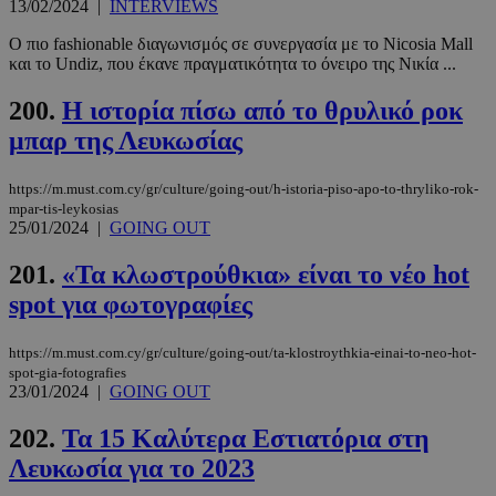
13/02/2024
|
INTERVIEWS
Ο ιστότοπος δεν μπορεί να χρησιμοποιηθεί σωστά
χωρίς τα απολύτως απαραίτητα cookies.
O πιο fashionable διαγωνισμός σε συνεργασία με το Nicosia Mall
και το Undiz, που έκανε πραγματικότητα το όνειρο της Νικία ...
Προμηθευτής
/
Ονοματεπώνυμο
Λήξη
Πεδίο
200.
H ιστορία πίσω από το θρυλικό ροκ
PinToTopCookie
www.must.com.cy
12 ώρες
μπαρ της Λευκωσίας
https://m.must.com.cy/gr/culture/going-out/h-istoria-piso-apo-to-thryliko-rok-
mpar-tis-leykosias
25/01/2024
|
GOING OUT
201.
«Τα κλωστρούθκια» είναι το νέο hot
spot για φωτογραφίες
https://m.must.com.cy/gr/culture/going-out/ta-klostroythkia-einai-to-neo-hot-
__cf_bm
29 λεπτά 5
Cloudflare Inc.
spot-gia-fotografies
δευτερόλε
.twitter.com
23/01/2024
|
GOING OUT
202.
Τα 15 Καλύτερα Εστιατόρια στη
Google
Λευκωσία για το 2023
Privacy Policy