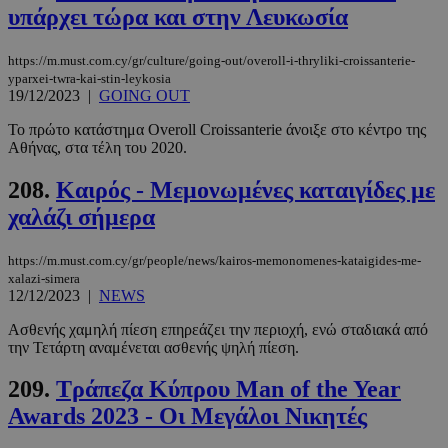
υπάρχει τώρα και στην Λευκωσία
https://m.must.com.cy/gr/culture/going-out/overoll-i-thryliki-croissanterie-
yparxei-twra-kai-stin-leykosia
19/12/2023
|
GOING OUT
Το πρώτο κατάστημα Overoll Croissanterie άνοιξε στο κέντρο της
Αθήνας, στα τέλη του 2020.
208.
Καιρός - Μεμονωμένες καταιγίδες με
χαλάζι σήμερα
https://m.must.com.cy/gr/people/news/kairos-memonomenes-kataigides-me-
xalazi-simera
12/12/2023
|
NEWS
Ασθενής χαμηλή πίεση επηρεάζει την περιοχή, ενώ σταδιακά από
την Τετάρτη αναμένεται ασθενής ψηλή πίεση.
209.
Τράπεζα Κύπρου Man of the Year
Awards 2023 - Οι Μεγάλοι Νικητές
PHPSESSID
συνεδρί
PHP.net
m.must.com.cy