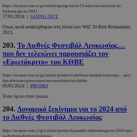
https://m.must.com.cy/gr/culture/going-out/ta-15-kalytera-estiatoria-sti-
leykosia-gia-to-2023
17/01/2024
|
GOING OUT
Όπως αυτά αναδείχθηκαν στη λίστα των WiZ 50 Best Restaurants
2023.
__cf_bm
29 λεπτά 5
Cloudflare Inc.
δευτερόλε
.pexels.com
203.
Το Διεθνές Φεστιβάλ Λευκωσίας…
που δεν τελειώνει παρουσιάζει τον
«Ερωτόκριτο» του ΚΘΒΕ
https://m.must.com.cy/gr/culture/promo/to-diethnes-festibal-leykosias…-poy-
den-teleiwnei-paroysiazei-ton-erotokrito-toy-kthbe
05/01/2024
|
PROMO
Έναν ύμνο στον έρωτα.
LangCookie
www.must.com.cy
1 εβδομάδα
μέρες
204.
Δυναμικό ξεκίνημα για το 2024 από
το Διεθνές Φεστιβάλ Λευκωσίας
https://m.must.com.cy/gr/culture/promo/dynamiko-xekinima-gia-to-2024-apo-
CookieScriptConsent
4 εβδομάδ
CookieScript
to-diethnes-festibal-leykosias
2 μέρες
www.must.com.cy