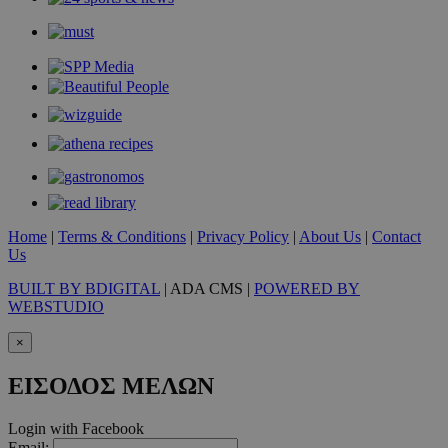
takeOverCookie
www.must.com.cy
1 μέρα
Home
|
Terms & Conditions
|
Privacy Policy
|
About Us
|
Contact
Us
BUILT BY BDIGITAL
| ADA CMS |
POWERED BY
WEBSTUDIO
×
ΕΙΣΟΔΟΣ ΜΕΛΩΝ
AdSphere-GDPR
delivery.ad-
1 χρόνος
Login with Facebook
sphere.eu
Email: