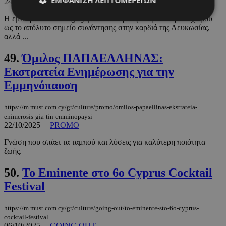
24/10/2025
|
PROMO
Η εμπειρία του Orangery μένει πιστή στην παράδοση του χώρου
ως το απόλυτο σημείο συνάντησης στην καρδιά της Λευκωσίας,
αλλά ...
Απολύτως απαραίτητα
Απόδοσης
Στόχευσης
Λειτουργικότητας
49.
Όμιλος ΠΑΠΑΕΛΛΗΝΑΣ:
Εκστρατεία Ενημέρωσης για την
Μη ταξινομημένα
Εμμηνόπαυση
Τα απολύτως απαραίτητα cookies επιτρέπουν
βασικές λειτουργίες του ιστότοπου, όπως τη
σύνδεση χρήστη και τη διαχείριση λογαριασμού.
https://m.must.com.cy/gr/culture/promo/omilos-papaellinas-ekstrateia-
Ο ιστότοπος δεν μπορεί να χρησιμοποιηθεί σωστά
enimerosis-gia-tin-emminopaysi
χωρίς τα απολύτως απαραίτητα cookies.
22/10/2025
|
PROMO
Προμηθευτής
/
Ονοματεπώνυμο
Λήξη
Γνώση που σπάει τα ταμπού και λύσεις για καλύτερη ποιότητα
Πεδίο
ζωής.
PinToTopCookie
www.must.com.cy
12 ώρες
50.
Το Eminente στο 6ο Cyprus Cocktail
Festival
https://m.must.com.cy/gr/culture/going-out/to-eminente-sto-6o-cyprus-
cocktail-festival
06/10/2025
|
GOING OUT