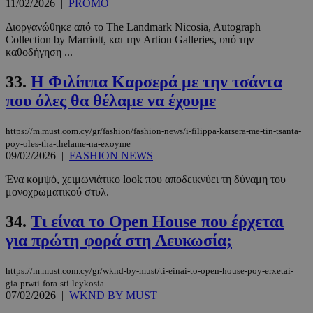
11/02/2026
|
PROMO
Διοργανώθηκε από το The Landmark Nicosia, Autograph
Collection by Marriott, και την Artion Galleries, υπό την
καθοδήγηση ...
33.
Η Φιλίππα Καρσερά με την τσάντα
που όλες θα θέλαμε να έχουμε
https://m.must.com.cy/gr/fashion/fashion-news/i-filippa-karsera-me-tin-tsanta-
poy-oles-tha-thelame-na-exoyme
09/02/2026
|
FASHION NEWS
Ένα κομψό, χειμωνιάτικο look που αποδεικνύει τη δύναμη του
μονοχρωματικού στυλ.
34.
Τι είναι το Open House που έρχεται
για πρώτη φορά στη Λευκωσία;
https://m.must.com.cy/gr/wknd-by-must/ti-einai-to-open-house-poy-erxetai-
gia-prwti-fora-sti-leykosia
07/02/2026
|
WKND BY MUST