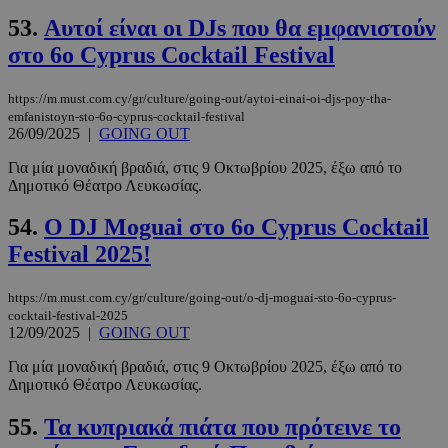
53.
Αυτοί είναι οι DJs που θα εμφανιστούν
στο 6ο Cyprus Cocktail Festival
LangCookie
www.must.com.cy
1 εβδομάδα
https://m.must.com.cy/gr/culture/going-out/aytoi-einai-oi-djs-poy-tha-
μέρες
emfanistoyn-sto-6o-cyprus-cocktail-festival
26/09/2025
|
GOING OUT
Για μία μοναδική βραδιά, στις 9 Οκτωβρίου 2025, έξω από το
Δημοτικό Θέατρο Λευκωσίας.
CookieScriptConsent
4 εβδομάδ
CookieScript
2 μέρες
www.must.com.cy
54.
O DJ Moguai στο 6o Cyprus Cocktail
Festival 2025!
https://m.must.com.cy/gr/culture/going-out/o-dj-moguai-sto-6o-cyprus-
cocktail-festival-2025
12/09/2025
|
GOING OUT
Για μία μοναδική βραδιά, στις 9 Οκτωβρίου 2025, έξω από το
Δημοτικό Θέατρο Λευκωσίας.
55.
Τα κυπριακά πιάτα που πρότεινε το
_scc_session
.entelia-
19 λεπτά 5