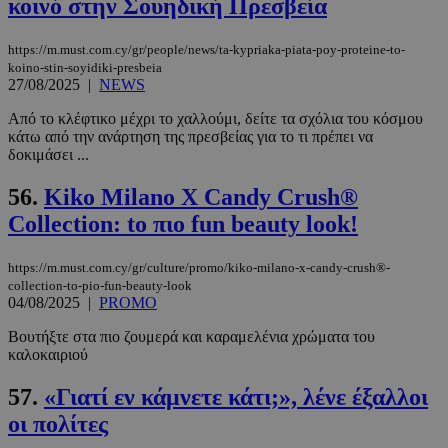
κοινό στην Σουηδική Πρεσβεία
adserver.com
δευτερόλε
https://m.must.com.cy/gr/people/news/ta-kypriaka-piata-poy-proteine-to-
koino-stin-soyidiki-presbeia
27/08/2025
|
NEWS
Από το κλέφτικο μέχρι το χαλλούμι, δείτε τα σχόλια του κόσμου
PHPSESSID
συνεδρί
PHP.net
κάτω από την ανάρτηση της πρεσβείας για το τι πρέπει να
www.must.com.cy
δοκιμάσει ...
56.
Kiko Milano X Candy Crush®
Collection: tο πιο fun beauty look!
https://m.must.com.cy/gr/culture/promo/kiko-milano-x-candy-crush®-
collection-to-pio-fun-beauty-look
04/08/2025
|
PROMO
Βουτήξτε στα πιο ζουμερά και καραμελένια χρώματα του
καλοκαιριού
57.
«Γιατί εν κάμνετε κάτι;», λένε έξαλλοι
οι πολίτες