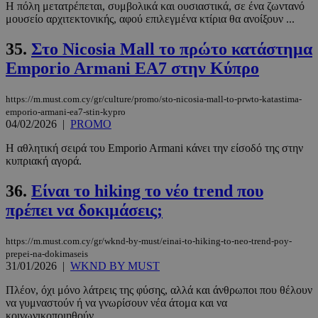
Η πόλη μετατρέπεται, συμβολικά και ουσιαστικά, σε ένα ζωντανό
μουσείο αρχιτεκτονικής, αφού επιλεγμένα κτίρια θα ανοίξουν ...
35.
Στο Nicosia Mall το πρώτο κατάστημα
Emporio Armani EA7 στην Κύπρο
https://m.must.com.cy/gr/culture/promo/sto-nicosia-mall-to-prwto-katastima-
emporio-armani-ea7-stin-kypro
04/02/2026
|
PROMO
Η αθλητική σειρά του Emporio Armani κάνει την είσοδό της στην
κυπριακή αγορά.
36.
Είναι το hiking το νέο trend που
πρέπει να δοκιμάσεις;
https://m.must.com.cy/gr/wknd-by-must/einai-to-hiking-to-neo-trend-poy-
prepei-na-dokimaseis
31/01/2026
|
WKND BY MUST
Πλέον, όχι μόνο λάτρεις της φύσης, αλλά και άνθρωποι που θέλουν
να γυμναστούν ή να γνωρίσουν νέα άτομα και να
κοινωνικοποιηθούν, ...