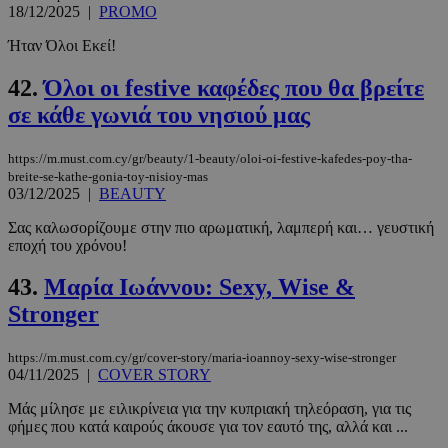
18/12/2025
|
PROMO
Ήταν Όλοι Εκεί!
42.
Όλοι οι festive καφέδες που θα βρείτε
σε κάθε γωνιά του νησιού μας
https://m.must.com.cy/gr/beauty/1-beauty/oloi-oi-festive-kafedes-poy-tha-
breite-se-kathe-gonia-toy-nisioy-mas
03/12/2025
|
BEAUTY
Σας καλωσορίζουμε στην πιο αρωματική, λαμπερή και… γευστική
εποχή του χρόνου!
43.
Μαρία Ιωάννου: Sexy, Wise &
Stronger
https://m.must.com.cy/gr/cover-story/maria-ioannoy-sexy-wise-stronger
04/11/2025
|
COVER STORY
Mάς μίλησε με ειλικρίνεια για την κυπριακή τηλεόραση, για τις
φήμες που κατά καιρούς άκουσε για τον εαυτό της, αλλά και ...