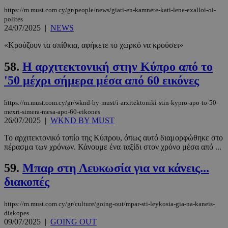
https://m.must.com.cy/gr/people/news/giati-en-kamnete-kati-lene-exalloi-oi-
polites
24/07/2025
|
NEWS
«Κρούζουν τα σπίθκια, αφήκετε το χωρκό να κρούσει»
58.
Η αρχιτεκτονική στην Κύπρο από το
'50 μέχρι σήμερα μέσα από 60 εικόνες
PHPSESSID
συνεδρί
PHP.net
m.must.com.cy
https://m.must.com.cy/gr/wknd-by-must/i-arxitektoniki-stin-kypro-apo-to-50-
mexri-simera-mesa-apo-60-eikones
26/07/2025
|
WKND BY MUST
Το αρχιτεκτονικό τοπίο της Κύπρου, όπως αυτό διαμορφώθηκε στο
πέρασμα των χρόνων. Κάνουμε ένα ταξίδι στον χρόνο μέσα από ...
59.
Μπαρ στη Λευκωσία για να κάνεις...
διακοπές
https://m.must.com.cy/gr/culture/going-out/mpar-sti-leykosia-gia-na-kaneis-
diakopes
09/07/2025
|
GOING OUT