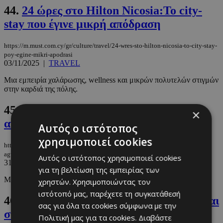
44.
24 ώρες στο Hilton Nicosia:Το city-
stay που έγινε μικρή απόδραση
https://m.must.com.cy/gr/culture/travel/24-wres-sto-hilton-nicosia-to-city-stay-
poy-egine-mikri-apodrasi
03/11/2025
|
TRAVEL
Μια εμπειρία χαλάρωσης, wellness και μικρών πολυτελών στιγμών
στην καρδιά της πόλης.
45.
Ο Δήμος Λακατάμειας στηρίζει τον
×
αγώνα κατά του ανδρικού καρκίνου
Αυτός ο ιστότοπος
χρησιμοποιεί cookies
https://m.must.com.cy/gr/culture/promo/o-dimos-lakatameias-stirizei-ton-
agwna-kata-toy-andrikoy-karkinoy
Αυτός ο ιστότοπος χρησιμοποιεί cookies
31/10/2025
|
PROMO
για τη βελτίωση της εμπειρίας των
Με τη διοργάνωση της Φιλανθρωπικής Εκδήλωσης Movember.
χρηστών. Χρησιμοποιώντας τον
ιστότοπό μας, παρέχετε τη συγκατάθεσή
46.
Η εμπειρία ZEGNA Su Misura έρχεται
σας για όλα τα cookies σύμφωνα με την
στην Κύπρο
Πολιτική μας για τα cookies.
Διαβάστε