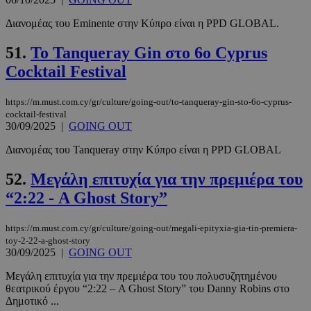
Διανομέας του Eminente στην Κύπρο είναι η PPD GLOBAL.
51.
Το Tanqueray Gin στο 6ο Cyprus
__cf_bm
29 λεπτά 5
Cloudflare Inc.
Cocktail Festival
δευτερόλε
.twitter.com
https://m.must.com.cy/gr/culture/going-out/to-tanqueray-gin-sto-6o-cyprus-
Google
cocktail-festival
Privacy Policy
30/09/2025
|
GOING OUT
Διανομέας του Tanqueray στην Κύπρο είναι η PPD GLOBAL
52.
Μεγάλη επιτυχία για την πρεμιέρα του
“2:22 - A Ghost Story”
__cf_bm
29 λεπτά 5
Cloudflare Inc.
https://m.must.com.cy/gr/culture/going-out/megali-epityxia-gia-tin-premiera-
δευτερόλε
.pexels.com
toy-2-22-a-ghost-story
30/09/2025
|
GOING OUT
Μεγάλη επιτυχία για την πρεμιέρα του του πολυσυζητημένου
θεατρικού έργου “2:22 – A Ghost Story” του Danny Robins στο
Δημοτικό ...