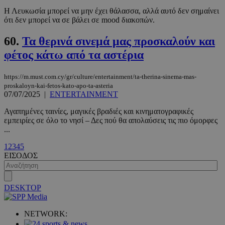
Η Λευκωσία μπορεί να μην έχει θάλασσα, αλλά αυτό δεν σημαίνει
ότι δεν μπορεί να σε βάλει σε mood διακοπών.
60.
Τα θερινά σινεμά μας προσκαλούν και
φέτος κάτω από τα αστέρια
https://m.must.com.cy/gr/culture/entertainment/ta-therina-sinema-mas-
proskaloyn-kai-fetos-kato-apo-ta-asteria
07/07/2025
|
ENTERTAINMENT
Αγαπημένες ταινίες, μαγικές βραδιές και κινηματογραφικές
VISITOR_PRIVACY_METADATA
5 μήνες 4
YouTube
εμπειρίες σε όλο το νησί – Δες πού θα απολαύσεις τις πιο όμορφες
εβδομάδε
.youtube.com
...
1
2
3
4
5
ΕΙΣΟΔΟΣ
DESKTOP
NETWORK: