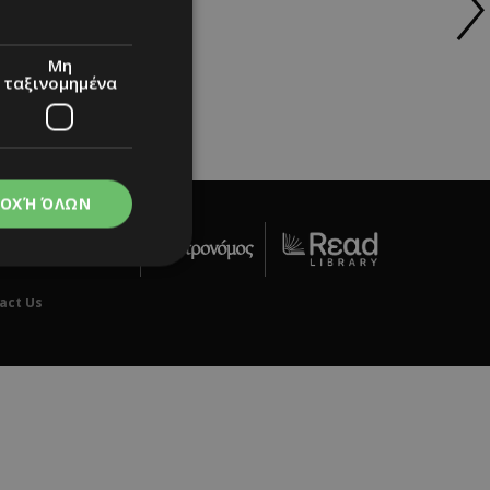
Μη
ταξινομημένα
ΟΧΉ ΌΛΩΝ
act Us
νομημένα
στη και τη
τητα cookies.
apping δηλαδή να
ημέρα στον χρήστη
ιες όπως είναι το