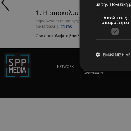
με την Πολιτική μ
1.
Η αποκάλυψη για τον θάνατ
Απολύτως
https://www.must.com.cy/gr/people/celebs/i-apokalypsi-gia-t
απαραίτητα
04/10/2024
|
CELEBS
Όσα αποκάλυψε ο βασιλικός βιογράφος Gyles Brandreth 
ΕΜΦΆΝΙΣΗ Λ
NETWORK:
Απολύτω
Τα απολύτως απαραίτ
διαχείριση λογαρια
Ονοματεπώνυμο
PinToTopCookie