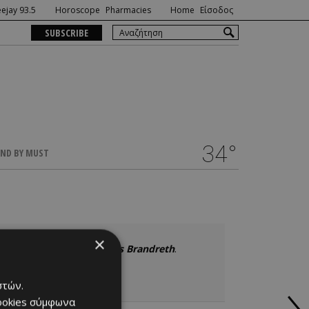
ejay 93.5
Horoscope
Pharmacies
Home
Είσοδος
SUBSCRIBE
34°
ND BY MUST
×
βρέθηκαν αναζητώντας
Gyles Brandreth
.
στών.
cookies σύμφωνα