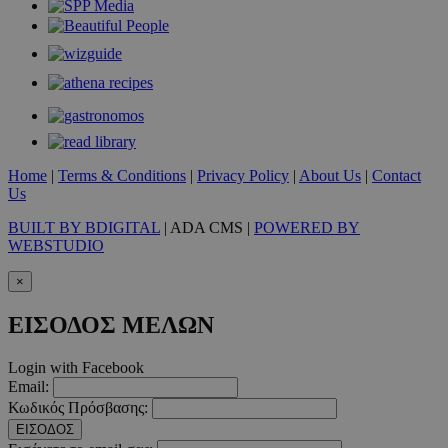
Home
|
Terms & Conditions
|
Privacy Policy
|
About Us
|
Contact
Us
BUILT BY BDIGITAL
| ADA CMS |
POWERED BY
WEBSTUDIO
×
ΕΙΣΟΔΟΣ ΜΕΛΩΝ
Login with Facebook
Email:
takeOverCookie
www.must.com.cy
1 μέρα
Κωδικός Πρόσβασης:
ΕΙΣΟΔΟΣ