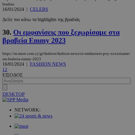
bradias
16/01/2024
|
CELEBS
Δείτε πιο κάτω τα highlights της βραδιάς
30.
Οι εμφανίσεις που ξεχωρίσαμε στα
βραβεία Emmy 2023
https://m.must.com.cy/gr/fashion/fashion-news/oi-emfaniseis-poy-xexorisame-
sta-brabeia-emmy-2023
16/01/2024
|
FASHION NEWS
1
2
ΕΙΣΟΔΟΣ
DESKTOP
NETWORK:
VISITOR_PRIVACY_METADATA
5 μήνες 4
YouTube
εβδομάδε
.youtube.com