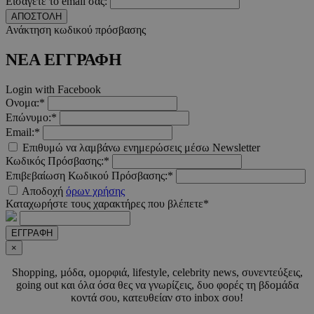
Εισάγετε το email σας:
ΑΠΟΣΤΟΛΗ
Ανάκτηση κωδικού πρόσβασης
ΝΕΑ ΕΓΓΡΑΦΗ
Login with Facebook
Ονομα:*
Επώνυμο:*
AdSphere-GDPR
delivery.ad-
1 χρόνος
sphere.eu
Email:*
Επιθυμώ να λαμβάνω ενημερώσεις μέσω Newsletter
Κωδικός Πρόσβασης:*
Επιβεβαίωση Κωδικού Πρόσβασης:*
Αποδοχή
όρων χρήσης
Καταχωρήστε τους χαρακτήρες που βλέπετε*
ΕΓΓΡΑΦΗ
×
Shopping, µόδα, οµορφιά, lifestyle, celebrity news, συνεντεύξεις,
going out και όλα όσα θες να γνωρίζεις, δυο φορές τη βδοµάδα
κοντά σου, κατευθείαν στο inbox σου!