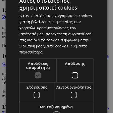
Αυτός ο ιστότοπος
χρησιμοποιεί cookies
15.
Όλα όσα πρέπει να γνωρίζετε για τα
Αυτός ο ιστότοπος χρησιμοποιεί cookies
2025 Emmy Awards
για τη βελτίωση της εμπειρίας των
χρηστών. Χρησιμοποιώντας τον
https://m.must.com.cy/gr/culture/entertainment/ola-osa-prepei-na-gnorizete-
gia-ta-2025-emmy-awards
ιστότοπό μας, παρέχετε τη συγκατάθεσή
09/09/2025
|
ENTERTAINMENT
σας για όλα τα cookies σύμφωνα με την
Πότε, που και ποιος θα παρουσιάσει τα βραβεία.
Πολιτική μας για τα cookies.
Διαβάστε
περισσότερα
16.
Γράφει ιστορία ο Owen Cooper για το
«Adolescence»
Απολύτως
Απόδοσης
απαραίτητα
https://m.must.com.cy/gr/people/celebs/grafei-istoria-o-owen-cooper-gia-to-
adolescence
16/07/2025
|
CELEBS
Στόχευσης
Λειτουργικότητας
Το 15χρονο αστέρι του «Adolescence» γράφει ιστορία ως το
νεότερο υποψήφιο αγόρι στα Emmy's.
17.
Emmy 2025: Σάρωσε το «Severance»,
Μη ταξινομημένα