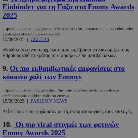
Einbinder για τη Γάζα στα Emmy Awards
2025
https://m.must.com.cy/gr/people/celebs/to-ixiro-minyma-tis-hannah-einbinder-
gia-ti-gaza-sta-emmy-awards-2025
15/09/2025
|
CELEBS
«Νιώθω ότι είναι υποχρέωσή μου ως Εβραία να διαχωρίζω τους
Εβραίους από το κράτος του Ισραήλ», είπε μεταξύ άλλων.
9.
Οι πιο εκθαμβωτικές εμφανίσεις στο
κόκκινο χαλί των Emmys
https://m.must.com.cy/gr/fashion/fashion-news/oi-pio-ekthambotikes-
emfaniseis-sto-kokkino-xali-ton-emmys
15/09/2025
|
FASHION NEWS
Δείτε ποιες stars ξεχώρισαν με τις ενδυματολογικές τους επιλογές.
10.
Οι πιο viral στιγμές των φετινών
Emmy Awards 2025