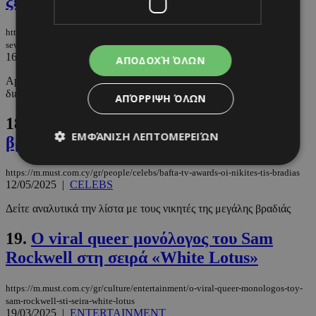
ξεχώρισε το «The Studio»
https://m.must.com.cy/gr/culture/entertainment/emmy-2025-sarose-to-
severance-xexwrise-to-the-studio
16/07/2025
|
ENTERTAINMENT
ΑΠΟΔΟΧΉ ΌΛΩΝ
Apple TV+ και HBO Max κυριαρχούν στη λίστα – Ποιοι
διεκδικούν φέτος το χρυσό αγαλματίδιο;
ΑΠΌΡΡΙΨΗ ΌΛΩΝ
18.
BAFTA TV Awards: Οι νικητές της
ΕΜΦΆΝΙΣΗ ΛΕΠΤΟΜΕΡΕΙΏΝ
βραδιάς
https://m.must.com.cy/gr/people/celebs/bafta-tv-awards-oi-nikites-tis-bradias
12/05/2025
|
CELEBS
Απολύτως απαραίτητα
Απόδοσης
Δείτε αναλυτικά την λίστα με τους νικητές της μεγάλης βραδιάς
Στόχευσης
Λειτουργικότητας
Μη ταξινομημένα
19.
Ο viral queer μονόλογος του Sam
Rockwell στη σειρά «White Lotus»
Τα απολύτως απαραίτητα cookies επιτρέπουν
βασικές λειτουργίες του ιστότοπου, όπως τη
σύνδεση χρήστη και τη διαχείριση λογαριασμού.
https://m.must.com.cy/gr/culture/entertainment/o-viral-queer-monologos-toy-
Ο ιστότοπος δεν μπορεί να χρησιμοποιηθεί σωστά
sam-rockwell-sti-seira-white-lotus
χωρίς τα απολύτως απαραίτητα cookies.
19/03/2025
|
ENTERTAINMENT