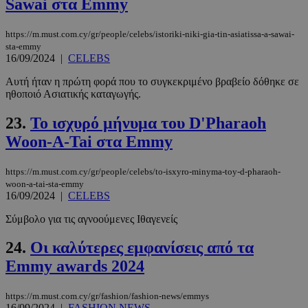
Sawai στα Emmy
https://m.must.com.cy/gr/people/celebs/istoriki-niki-gia-tin-asiatissa-a-sawai-
__cf_bm
29 λεπτά 5
Cloudflare Inc.
sta-emmy
δευτερόλε
.pexels.com
16/09/2024
|
CELEBS
Αυτή ήταν η πρώτη φορά που το συγκεκριμένο βραβείο δόθηκε σε
ηθοποιό Ασιατικής καταγωγής.
23.
Το ισχυρό μήνυμα του D'Pharaoh
Woon-A-Tai στα Emmy
https://m.must.com.cy/gr/people/celebs/to-isxyro-minyma-toy-d-pharaoh-
woon-a-tai-sta-emmy
16/09/2024
|
CELEBS
LangCookie
www.must.com.cy
1 εβδομάδα
μέρες
Σύμβολο για τις αγνοούμενες Ιθαγενείς
24.
Οι καλύτερες εμφανίσεις από τα
Emmy awards 2024
CookieScriptConsent
4 εβδομάδ
CookieScript
2 μέρες
www.must.com.cy
https://m.must.com.cy/gr/fashion/fashion-news/emmys
16/09/2024
|
FASHION NEWS