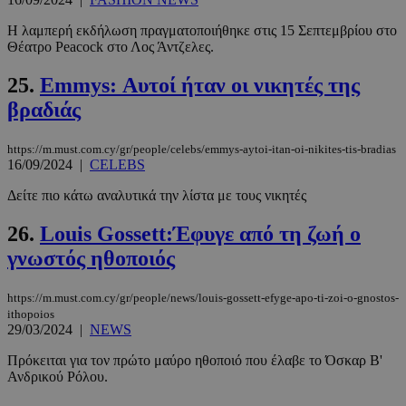
Η λαμπερή εκδήλωση πραγματοποιήθηκε στις 15 Σεπτεμβρίου στο
Θέατρο Peacock στο Λος Άντζελες.
25.
Emmys: Αυτοί ήταν οι νικητές της
βραδιάς
https://m.must.com.cy/gr/people/celebs/emmys-aytoi-itan-oi-nikites-tis-bradias
16/09/2024
|
CELEBS
_scc_session
.entelia-
19 λεπτά 5
adserver.com
δευτερόλε
Δείτε πιο κάτω αναλυτικά την λίστα με τους νικητές
26.
Louis Gossett:Έφυγε από τη ζωή ο
γνωστός ηθοποιός
PHPSESSID
συνεδρί
PHP.net
https://m.must.com.cy/gr/people/news/louis-gossett-efyge-apo-ti-zoi-o-gnostos-
www.must.com.cy
ithopoios
29/03/2024
|
NEWS
Πρόκειται για τον πρώτο μαύρο ηθοποιό που έλαβε το Όσκαρ Β'
Ανδρικού Ρόλου.