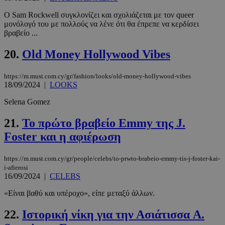
Προμηθευτής
/
Ονοματεπώνυμο
Λήξη
Ο Sam Rockwell συγκλονίζει και σχολιάζεται με τον queer
Πεδίο
μονόλογό του με πολλούς να λένε ότι θα έπρεπε να κερδίσει
PinToTopCookie
www.must.com.cy
12 ώρες
βραβείο ...
20.
Old Money Hollywood Vibes
https://m.must.com.cy/gr/fashion/looks/old-money-hollywood-vibes
18/09/2024
|
LOOKS
Selena Gomez
21.
Το πρώτο βραβείο Emmy της J.
Foster και η αφιέρωση
__cf_bm
29 λεπτά 5
Cloudflare Inc.
δευτερόλε
.twitter.com
https://m.must.com.cy/gr/people/celebs/to-prwto-brabeio-emmy-tis-j-foster-kai-
i-afierosi
16/09/2024
|
CELEBS
Google
Privacy Policy
«Είναι βαθύ και υπέροχο», είπε μεταξύ άλλων.
22.
Ιστορική νίκη για την Ασιάτισσα A.