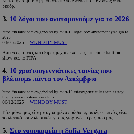
Μετά την συμμετοχή του στο «Adolescence» ο 16χρονος σπάει
ρεκόρ.
3.
10 λόγοι που ανυπομονούμε για το 2026
https://m.must.com.cy/gr/wknd-by-must/10-logoi-poy-anypomonoyme-gia-to-
2026
03/01/2026
|
WKND BY MUST
Από νέες ταινίες και σειρές μέχρι εκλείψεις, το iconic halftime
show και το FIFA.
4.
10 χριστουγεννιάτικες ταινίες που
βλέπουμε πάντα τον Δεκέμβριο
https://m.must.com.cy/gr/wknd-by-must/10-xristoygenniatikes-tainies-poy-
blepoyme-panta-ton-dekembrio
06/12/2025
|
WKND BY MUST
Είτε μόνοι μας είτε με αγαπημένα πρόσωπα, αυτές οι ταινίες είναι
το ιδανικό «συνοδευτικό» για τις γιορτινές μέρες, που μας ...
5.
Στο νοσοκομείο η Sofia Vergara