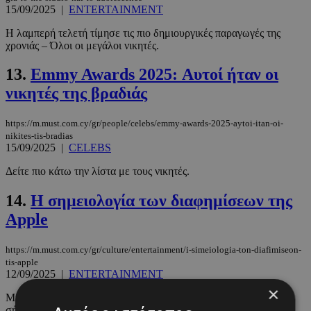
15/09/2025
|
ENTERTAINMENT
Η λαμπερή τελετή τίμησε τις πιο δημιουργικές παραγωγές της
χρονιάς – Όλοι οι μεγάλοι νικητές.
13.
Emmy Awards 2025: Αυτοί ήταν οι
νικητές της βραδιάς
https://m.must.com.cy/gr/people/celebs/emmy-awards-2025-aytoi-itan-oi-
nikites-tis-bradias
15/09/2025
|
CELEBS
Δείτε πιο κάτω την λίστα με τους νικητές.
14.
Η σημειολογία των διαφημίσεων της
Apple
https://m.must.com.cy/gr/culture/entertainment/i-simeiologia-ton-diafimiseon-
tis-apple
12/09/2025
|
ENTERTAINMENT
×
Μία αναδρομή στις διαφημίσεις τις Apple από το 2000 μέχρι
σήμερα.