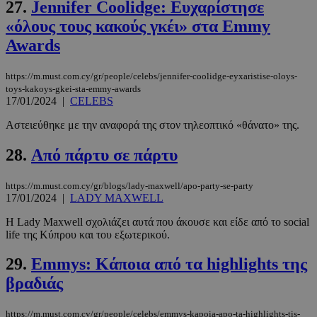
27.
Jennifer Coolidge: Ευχαρίστησε
«όλους τους κακούς γκέι» στα Emmy
Awards
https://m.must.com.cy/gr/people/celebs/jennifer-coolidge-eyxaristise-oloys-
toys-kakoys-gkei-sta-emmy-awards
17/01/2024
|
CELEBS
Αστειεύθηκε με την αναφορά της στον τηλεοπτικό «θάνατο» της.
28.
Από πάρτυ σε πάρτυ
https://m.must.com.cy/gr/blogs/lady-maxwell/apo-party-se-party
17/01/2024
|
LADY MAXWELL
Η Lady Maxwell σχολιάζει αυτά που άκουσε και είδε από το social
life της Κύπρου και του εξωτερικού.
29.
Emmys: Κάποια από τα highlights της
PHPSESSID
συνεδρί
PHP.net
m.must.com.cy
βραδιάς
https://m.must.com.cy/gr/people/celebs/emmys-kapoia-apo-ta-highlights-tis-