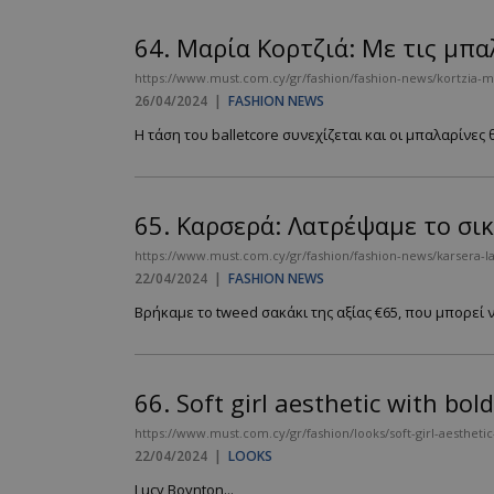
64.
Μαρία Κορτζιά: Με τις μπα
https://www.must.com.cy/gr/fashion/fashion-news/kortzia-me
26/04/2024
|
FASHION NEWS
Η τάση του balletcore συνεχίζεται και οι μπαλαρίνες 
65.
Καρσερά: Λατρέψαμε το σικ
https://www.must.com.cy/gr/fashion/fashion-news/karsera-la
22/04/2024
|
FASHION NEWS
Βρήκαμε το tweed σακάκι της αξίας €65, που μπορεί ν
66.
Soft girl aesthetic with bold
https://www.must.com.cy/gr/fashion/looks/soft-girl-aesthetic
22/04/2024
|
LOOKS
Lucy Boynton...