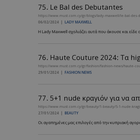
75.
Le Bal des Debutantes
https://www.must.com.cy/gr/blogs/lady-maxwell/le-bal-des-
06/02/2024
|
LADY MAXWELL
__cf_bm
Η Lady Maxwell σχολιάζει αυτά που άκουσε και είδε απ
LangCookie
76.
Haute Couture 2024: Τα hi
CookieScriptConse
https://www.must.com.cy/gr/fashion/fashion-news/haute-cou
29/01/2024
|
FASHION NEWS
_scc_session
77.
5+1 nude κραγιόν για να απ
PHPSESSID
https://www.must.com.cy/gr/beauty/1-beauty/5-1-nude-kragi
27/01/2024
|
BEAUTY
Οι αγαπημένες μας επιλογές από την κυπριακή αγορά