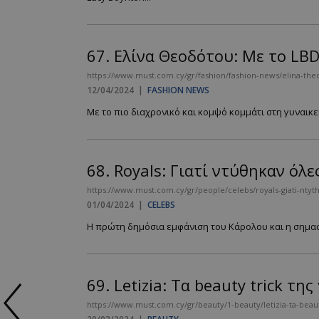
67.
Ελίνα Θεοδότου: Με το LBD
https://www.must.com.cy/gr/fashion/fashion-news/elina-the
12/04/2024
|
FASHION NEWS
Με το πιο διαχρονικό και κομψό κομμάτι στη γυναικεί
68.
Royals: Γιατί ντύθηκαν όλ
https://www.must.com.cy/gr/people/celebs/royals-giati-ntyth
01/04/2024
|
CELEBS
Η πρώτη δημόσια εμφάνιση του Κάρολου και η σημασί
69.
Letizia: Τα beauty trick τη
https://www.must.com.cy/gr/beauty/1-beauty/letizia-ta-beauty-