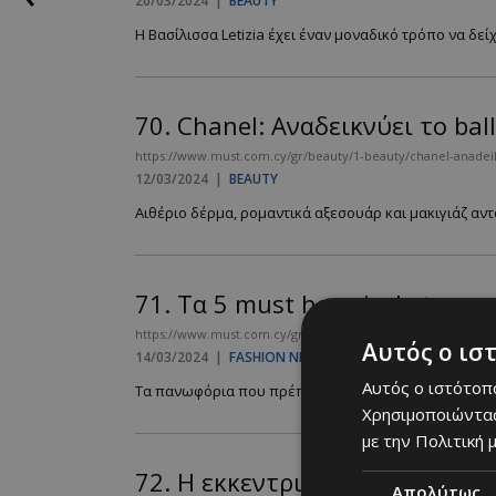
20/03/2024
|
BEAUTY
Η Βασίλισσα Letizia έχει έναν μοναδικό τρόπο να δείχ
70.
Chanel: Αναδεικνύει το bal
https://www.must.com.cy/gr/beauty/1-beauty/chanel-anadei
12/03/2024
|
BEAUTY
Αιθέριο δέρμα, ρομαντικά αξεσουάρ και μακιγιάζ αντά
71.
Τα 5 must have jackets τη
https://www.must.com.cy/gr/fashion/fashion-news/ta-5-must-h
Αυτός ο ισ
14/03/2024
|
FASHION NEWS
Αυτός ο ιστότοπο
Τα πανωφόρια που πρέπει να έχετε στην γκαρνταρόμπ
Χρησιμοποιώντας
με την Πολιτική μ
72.
Η εκκεντρική εμφάνιση της
Απολύτως