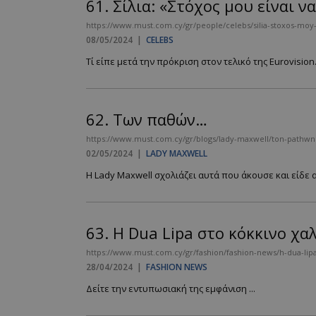
61.
Σίλια: «Στόχος μου είναι 
https://www.must.com.cy/gr/people/celebs/silia-stoxos-moy-
08/05/2024
|
CELEBS
Τί είπε μετά την πρόκριση στον τελικό της Eurovision.
62.
Των παθών…
https://www.must.com.cy/gr/blogs/lady-maxwell/ton-pathw
02/05/2024
|
LADY MAXWELL
Η Lady Maxwell σχολιάζει αυτά που άκουσε και είδε απ
63.
H Dua Lipa στο κόκκινο χα
https://www.must.com.cy/gr/fashion/fashion-news/h-dua-lipa
28/04/2024
|
FASHION NEWS
Δείτε την εντυπωσιακή της εμφάνιση ...