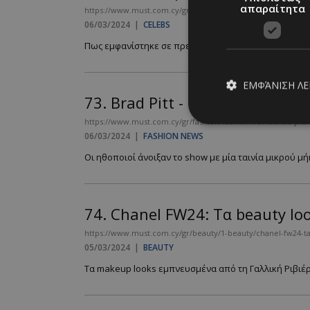
απαραίτητα
https://www.must.com.cy/gr/people/celebs/i-ekkentriki-emfan
06/03/2024
|
CELEBS
Πως εμφανίστηκε σε πρεμιέρα ...
ΕΜΦΆΝΙΣΗ Λ
73.
Brad Pitt - Cruz: Σε ταινία 
https://www.must.com.cy/gr/fashion/fashion-news/brad-pitt-c
06/03/2024
|
FASHION NEWS
Απολύτω
Οι ηθοποιοί άνοιξαν το show με μία ταινία μικρού μ
Τα απολύτως απαραίτ
διαχείριση λογαρια
74.
Chanel FW24: Τα beauty lo
Ονοματεπώνυμο
https://www.must.com.cy/gr/beauty/1-beauty/chanel-fw24-t
PinToTopCookie
05/03/2024
|
BEAUTY
Tα makeup looks εμπνευσμένα από τη Γαλλική Ριβιέρα.
__cf_bm