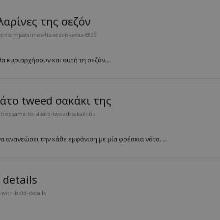
λαρίνες της σεζόν
-tis-mpalarines-tis-sezon-axias-€800
θα κυριαρχήσουν και αυτή τη σεζόν....
άτο tweed σακάκι της
trepsame-to-sikato-tweed-sakaki-tis
α ανανεώσει την κάθε εμφάνιση με μία φρέσκια νότα. ...
 details
-with-bold-details