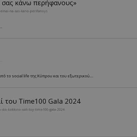
να σας κάνω περήφανους»
einai-na-sas-kano-perifanoys
..
n…
ό το social life της Κύπρου και του εξωτερικού....
λί του Time100 Gala 2024
-sto-kokkino-xali-toy-time100-gala-2024