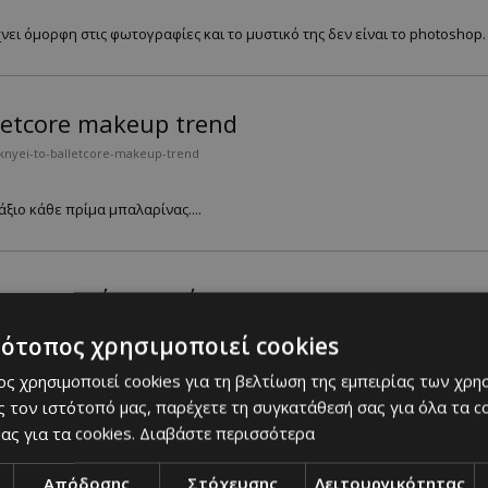
νει όμορφη στις φωτογραφίες και το μυστικό της δεν είναι το photoshop. .
letcore makeup trend
knyei-to-balletcore-makeup-trend
ξιο κάθε πρίμα μπαλαρίνας....
ς κυπριακής αγοράς
ave-jackets-tis-kypriakis-agoras
τότοπος χρησιμοποιεί cookies
ς χρησιμοποιεί cookies για τη βελτίωση της εμπειρίας των χρη
α σας αυτή την σεζόν ...
 τον ιστότοπό μας, παρέχετε τη συγκατάθεσή σας για όλα τα 
ας για τα cookies.
Διαβάστε περισσότερα
 Kristen Stewart
Απόδοσης
Στόχευσης
Λειτουργικότητας