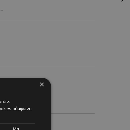
..
×
στών.
cookies σύμφωνα
Μη