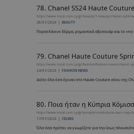
78.
Chanel SS24 Haute Couture
PHPSESSID
https://www.must.com.cy/gr/beauty/1-beauty/chanel-ss24-h
26/01/2024
|
BEAUTY
Πορσελάνινο δέρμα, ρομαντικά αξεσουάρ και το «no 
79.
Chanel Haute Couture Spr
VISITOR_PRIVACY
https://www.must.com.cy/gr/fashion/fashion-news/chanel-
24/01/2024
|
FASHION NEWS
Δείτε όλα όσα έγιναν στο Haute Couture σόου της Cha
takeOverCookie
80.
Ποια ήταν η Κύπρια Κόμισ
https://www.must.com.cy/gr/people/celebs/poia-itan-i-kypr
17/01/2024
|
CELEBS
AdSphere-GDPR
Όλα όσα πρέπει να γνωρίζετε για την ίσως πλουσιότ