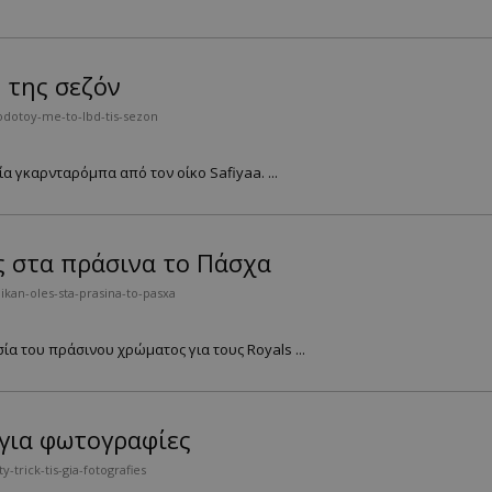
 της σεζόν
odotoy-me-to-lbd-tis-sezon
α γκαρνταρόμπα από τον οίκο Safiyaa. ...
ες στα πράσινα το Πάσχα
ikan-oles-sta-prasina-to-pasxa
α του πράσινου χρώματος για τους Royals ...
ς για φωτογραφίες
trick-tis-gia-fotografies