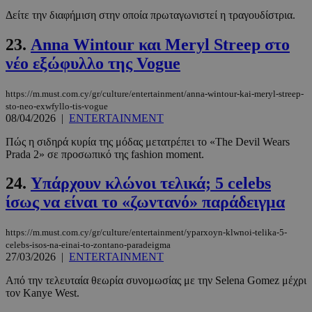
Δείτε την διαφήμιση στην οποία πρωταγωνιστεί η τραγουδίστρια.
23.
Anna Wintour και Meryl Streep στο
νέο εξώφυλλο της Vogue
LangCookie
www.must.com.cy
1 εβδομάδα
μέρες
https://m.must.com.cy/gr/culture/entertainment/anna-wintour-kai-meryl-streep-
sto-neo-exwfyllo-tis-vogue
08/04/2026
|
ENTERTAINMENT
CookieScriptConsent
4 εβδομάδ
CookieScript
2 μέρες
www.must.com.cy
Πώς η σιδηρά κυρία της μόδας μετατρέπει το «The Devil Wears
Prada 2» σε προσωπικό της fashion moment.
24.
Υπάρχουν κλώνοι τελικά; 5 celebs
ίσως να είναι το «ζωντανό» παράδειγμα
https://m.must.com.cy/gr/culture/entertainment/yparxoyn-klwnoi-telika-5-
celebs-isos-na-einai-to-zontano-paradeigma
27/03/2026
|
ENTERTAINMENT
Από την τελευταία θεωρία συνομωσίας με την Selena Gomez μέχρι
τον Kanye West.
_scc_session
.entelia-
19 λεπτά 5