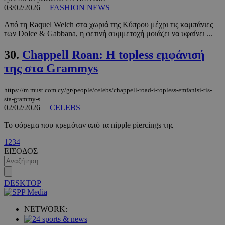
03/02/2026
|
FASHION NEWS
Από τη Raquel Welch στα χωριά της Κύπρου μέχρι τις καμπάνιες
των Dolce & Gabbana, η φετινή συμμετοχή μοιάζει να υφαίνει ...
30.
Chappell Roan: Η topless εμφάνισή
της στα Grammys
https://m.must.com.cy/gr/people/celebs/chappell-road-i-topless-emfanisi-tis-
sta-grammy-s
02/02/2026
|
CELEBS
VISITOR_PRIVACY_METADATA
5 μήνες 4
YouTube
εβδομάδε
.youtube.com
Το φόρεμα που κρεμόταν από τα nipple piercings της
1
2
3
4
ΕΙΣΟΔΟΣ
DESKTOP
NETWORK: