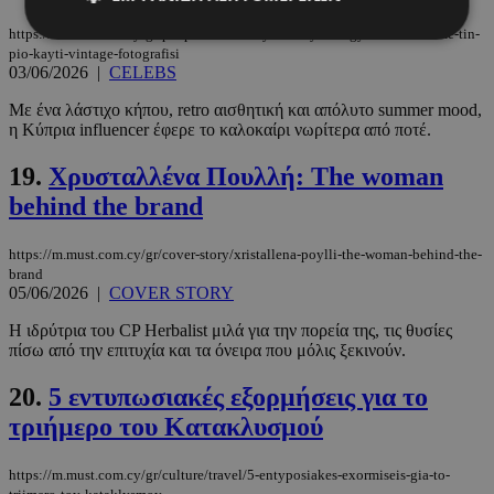
https://m.must.com.cy/gr/people/celebs/i-lysandroy-mas-gyrise-sta-90s-me-tin-
pio-kayti-vintage-fotografisi
03/06/2026
|
CELEBS
Απολύτως απαραίτητα
Απόδοσης
Με ένα λάστιχο κήπου, retro αισθητική και απόλυτο summer mood,
Στόχευσης
Λειτουργικότητας
η Κύπρια influencer έφερε το καλοκαίρι νωρίτερα από ποτέ.
Μη ταξινομημένα
19.
Χρυσταλλένα Πουλλή: The woman
Τα απολύτως απαραίτητα cookies επιτρέπουν
behind the brand
βασικές λειτουργίες του ιστότοπου, όπως τη
σύνδεση χρήστη και τη διαχείριση λογαριασμού.
Ο ιστότοπος δεν μπορεί να χρησιμοποιηθεί σωστά
https://m.must.com.cy/gr/cover-story/xristallena-poylli-the-woman-behind-the-
χωρίς τα απολύτως απαραίτητα cookies.
brand
Προμηθευτής
/
05/06/2026
|
COVER STORY
Ονοματεπώνυμο
Λήξη
Πεδίο
Η ιδρύτρια του CP Herbalist μιλά για την πορεία της, τις θυσίες
PinToTopCookie
www.must.com.cy
12 ώρες
πίσω από την επιτυχία και τα όνειρα που μόλις ξεκινούν.
20.
5 εντυπωσιακές εξορμήσεις για το
τριήμερο του Κατακλυσμού
https://m.must.com.cy/gr/culture/travel/5-entyposiakes-exormiseis-gia-to-