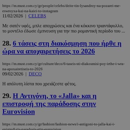
https://m.must.com.cy/gr/people/celebs/deite-tin-lysandroy-na-pozarei-me-
eswroyxa-kai-na-kaiei-to-instagram
11/02/2026
|
CELEBS
Με σατέν υφές, μπλε αποχρώσεις και ένα κόκκινο τριαντάφυλλο,
το μοντέλο έδωσε έμπνευση για την πιο ρομαντική περίοδο του ...
28.
6 τάσεις στη διακόσμηση που ήρθε η
ώρα να αποχαιρετήσεις το 2026
PHPSESSID
συνεδρί
PHP.net
m.must.com.cy
https://m.must.com.cy/gr/culture/deco/6-taseis-sti-diakosmisi-poy-irthe-i-wra-
na-apoxairetiseis-to-2026
09/02/2026
|
DECO
Η απόλυτη λίστα που χρειάζεστε φέτος.
29.
Η Αντιγόνη, το «Jalla» και η
επιστροφή της παράδοσης στην
Eurovision
https://m.must.com.cy/gr/fashion/fashion-news/i-antigoni-to-jalla-kai-i-
epistrofi-tis-paradosis-stin-eurovision