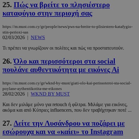
adserver.com
δευτερόλε
25.
Πώς να βρείτε το πλησιέστερο
καταφύγιο στην περιοχή σας
https://m.must.com.cy/gr/people/news/pws-na-breite-to-plisiestero-katafygio-
stin-perioxi-sas
PHPSESSID
συνεδρί
PHP.net
02/03/2026
|
NEWS
www.must.com.cy
Τι πρέπει να γνωρίζουν οι πολίτες και πώς να προστατευτούν.
26.
Όλο και περισσότεροι στα social
πουλάνε αυθεντικότητα με εικόνες Αi
https://m.must.com.cy/gr/wknd-by-must/giati-olo-kai-perissoteroi-sta-social-
poylane-aythentikotita-me-eikones
28/02/2026
|
WKND BY MUST
Και δεν μιλάμε μόνο για retouch ή φίλτρα. Μιλάμε για εικόνες,
ακόμα και από Κύπριες influencers, που δεν τραβήχτηκαν ποτέ ...
27.
Δείτε την Λυσάνδρου να ποζάρει με
εσώρουχα και να «καίει» το Instagram