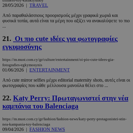
triimero-toy-kataklysmoy
28/05/2026
|
TRAVEL
Από παραθαλάσσιους προορισμούς μέχρι γραφικά χωριά και
φυσικά τοπία, αυτά είναι τα μέρη που αξίζει να ανακαλύψετε το πιο
__cf_bm
29 λεπτά 5
Cloudflare Inc.
...
δευτερόλε
.twitter.com
21.
Οι πιο cute ιδέες για φωτογραφίες
εγκυμοσύνης
Google
Privacy Policy
https://m.must.com.cy/gr/culture/entertainment/oi-pio-cute-idees-gia-
fotografies-egkymosynis
01/06/2026
|
ENTERTAINMENT
Από cute mirror selfies μέχρι editorial maternity shots, αυτές είναι οι
φωτογραφίες που κάθε μέλλουσα μανούλα θέλει στο ...
__cf_bm
29 λεπτά 5
Cloudflare Inc.
22.
Katy Perry: Πρωταγωνιστεί στην νέα
δευτερόλε
.pexels.com
καμπάνια του Balenciaga
https://m.must.com.cy/gr/fashion/fashion-news/katy-perry-protagonistei-stin-
nea-kampania-toy-balenciaga
09/04/2026
|
FASHION NEWS