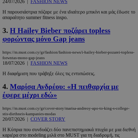
24/07/2026
|
FASHION NEWS
Η παρουσιάστρια πόζαρε με ένα ιδιαίτερο μπικίνι και μάς έδωσε το
απαραίτητο summer fitness inspo.
3.
Η Hailey Bieber ποζάρει topless
φορώντας μόνο Gap jeans
https://m.must.com.cy/gr/fashion/fashion-news/i-hailey-bieber-pozarei-topless-
forwntas-mono-gap-jeans
18/07/2026
|
FASHION NEWS
Η διαφήμιση που τράβηξε όλες τις εντυπώσεις.
4.
Μαρίσα Ανδρέου: «Η πειθαρχία με
έφερε μέχρι εδώ»
https://m.must.com.cy/gr/cover-story/marisa-andreoy-apo-to-king-s-college-
stis-diethneis-kampanies-modas
20/07/2026
|
COVER STORY
Η Κύπρια που συνδυάζει δύο πανεπιστημιακά πτυχία με μια διεθνή
καριέρα στο modeling μιλά στο MUST για τη διαδρομή, τις