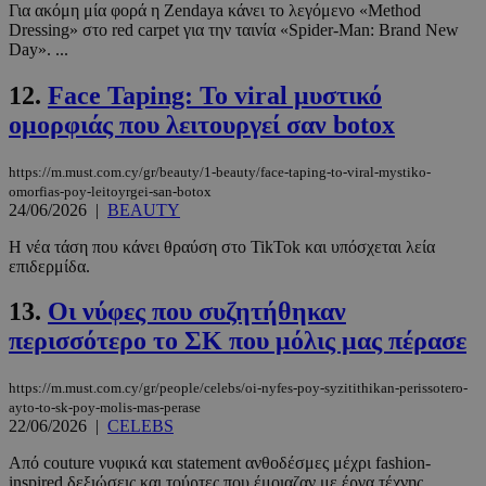
Για ακόμη μία φορά η Zendaya κάνει το λεγόμενο «Method
Dressing» στο red carpet για την ταινία «Spider-Man: Brand New
Day». ...
12.
Face Taping: Το viral μυστικό
ομορφιάς που λειτουργεί σαν botox
https://m.must.com.cy/gr/beauty/1-beauty/face-taping-to-viral-mystiko-
omorfias-poy-leitoyrgei-san-botox
24/06/2026
|
BEAUTY
Η νέα τάση που κάνει θραύση στο TikTok και υπόσχεται λεία
επιδερμίδα.
13.
Οι νύφες που συζητήθηκαν
περισσότερο το ΣΚ που μόλις μας πέρασε
https://m.must.com.cy/gr/people/celebs/oi-nyfes-poy-syzitithikan-perissotero-
ayto-to-sk-poy-molis-mas-perase
22/06/2026
|
CELEBS
Από couture νυφικά και statement ανθοδέσμες μέχρι fashion-
inspired δεξιώσεις και τούρτες που έμοιαζαν με έργα τέχνης.