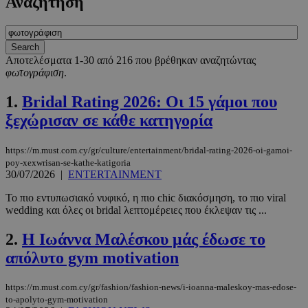
Αναζήτηση
Αποτελέσματα 1-30 από 216 που βρέθηκαν αναζητώντας
φωτογράφιση
.
1.
Bridal Rating 2026: Οι 15 γάμοι που
ξεχώρισαν σε κάθε κατηγορία
https://m.must.com.cy/gr/culture/entertainment/bridal-rating-2026-oi-gamoi-
poy-xexwrisan-se-kathe-katigoria
30/07/2026
|
ENTERTAINMENT
Το πιο εντυπωσιακό νυφικό, η πιο chic διακόσμηση, το πιο viral
wedding και όλες οι bridal λεπτομέρειες που έκλεψαν τις ...
2.
Η Ιωάννα Μαλέσκου μάς έδωσε το
απόλυτο gym motivation
https://m.must.com.cy/gr/fashion/fashion-news/i-ioanna-maleskoy-mas-edose-
to-apolyto-gym-motivation