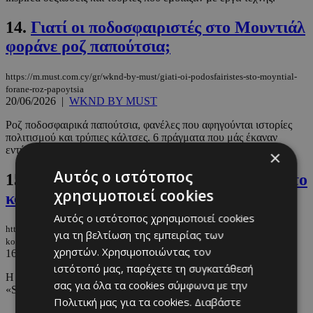
14.
Γιατί οι ποδοσφαιριστές στο Μουντιάλ
φοράνε ροζ παπούτσια;
https://m.must.com.cy/gr/wknd-by-must/giati-oi-podosfairistes-sto-moyntial-
forane-roz-papoytsia
20/06/2026
|
WKND BY MUST
Ροζ ποδοσφαιρικά παπούτσια, φανέλες που αφηγούνται ιστορίες
πολιτισμού και τρύπιες κάλτσες. 6 πράγματα που μάς έκαναν
εντύπωση ...
×
Αυτός ο ιστότοπος
15.
Zendaya & Tom: Η εμφάνισή τους στο
χρησιμοποιεί cookies
κόκκινο χαλί μετά από 5 χρόνια
Αυτός ο ιστότοπος χρησιμοποιεί cookies
https://m.must.com.cy/gr/people/celebs/zendaya-tom-i-emfanisi-toys-sto-
για τη βελτίωση της εμπειρίας των
kokkino-xali-meta-apo-5-xronia
χρηστών. Χρησιμοποιώντας τον
16/06/2026
|
CELEBS
ιστότοπό μας, παρέχετε τη συγκατάθεσή
Η ρομαντική τους εμφάνιση στο κόκκινο χαλί για την ταινία
σας για όλα τα cookies σύμφωνα με την
«Spider-Man: No Way Home.
Πολιτική μας για τα cookies.
Διαβάστε