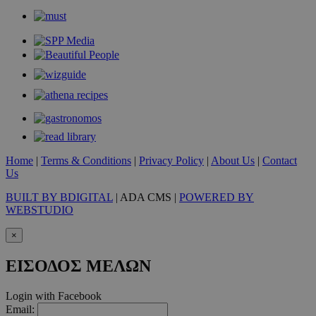
takeOverCookie
www.must.com.cy
1 μέρα
Home
|
Terms & Conditions
|
Privacy Policy
|
About Us
|
Contact
Us
BUILT BY BDIGITAL
| ADA CMS |
POWERED BY
WEBSTUDIO
×
ΕΙΣΟΔΟΣ ΜΕΛΩΝ
AdSphere-GDPR
delivery.ad-
1 χρόνος
Login with Facebook
sphere.eu
Email: