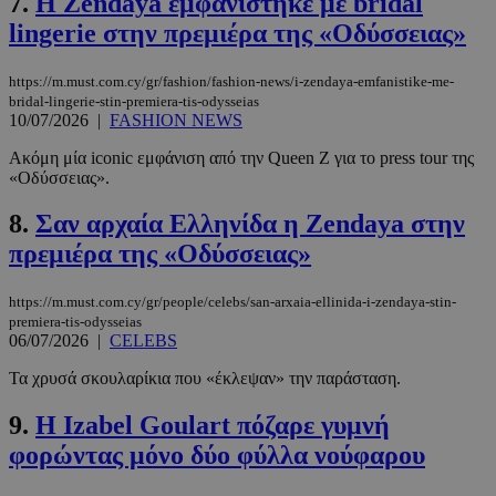
7.
Η Zendaya εμφανίστηκε με bridal
lingerie στην πρεμιέρα της «Οδύσσειας»
https://m.must.com.cy/gr/fashion/fashion-news/i-zendaya-emfanistike-me-
bridal-lingerie-stin-premiera-tis-odysseias
10/07/2026
|
FASHION NEWS
Ακόμη μία iconic εμφάνιση από την Queen Z για το press tour της
«Οδύσσειας».
8.
Σαν αρχαία Ελληνίδα η Zendaya στην
πρεμιέρα της «Οδύσσειας»
https://m.must.com.cy/gr/people/celebs/san-arxaia-ellinida-i-zendaya-stin-
premiera-tis-odysseias
06/07/2026
|
CELEBS
Τα χρυσά σκουλαρίκια που «έκλεψαν» την παράσταση.
9.
Η Izabel Goulart πόζαρε γυμνή
φορώντας μόνο δύο φύλλα νούφαρου