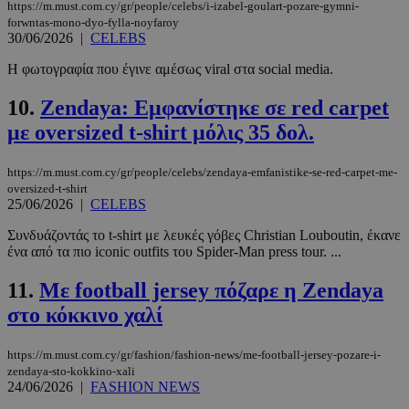
https://m.must.com.cy/gr/people/celebs/i-izabel-goulart-pozare-gymni-
forwntas-mono-dyo-fylla-noyfaroy
30/06/2026
|
CELEBS
Η φωτογραφία που έγινε αμέσως viral στα social media.
10.
Zendaya: Εμφανίστηκε σε red carpet
με oversized t-shirt μόλις 35 δολ.
https://m.must.com.cy/gr/people/celebs/zendaya-emfanistike-se-red-carpet-me-
oversized-t-shirt
25/06/2026
|
CELEBS
Συνδυάζοντάς το t-shirt με λευκές γόβες Christian Louboutin, έκανε
ένα από τα πιο iconic outfits του Spider-Man press tour. ...
11.
Με football jersey πόζαρε η Zendaya
στο κόκκινο χαλί
https://m.must.com.cy/gr/fashion/fashion-news/me-football-jersey-pozare-i-
zendaya-sto-kokkino-xali
24/06/2026
|
FASHION NEWS