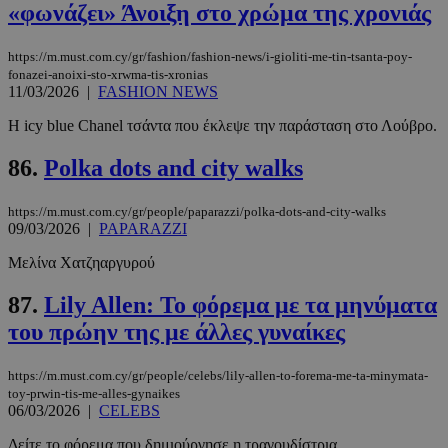
«φωνάζει» Άνοιξη στο χρώμα της χρονιάς
https://m.must.com.cy/gr/fashion/fashion-news/i-gioliti-me-tin-tsanta-poy-
fonazei-anoixi-sto-xrwma-tis-xronias
11/03/2026
|
FASHION NEWS
_scc_session
.entelia-
19 λεπτά 5
Η icy blue Chanel τσάντα που έκλεψε την παράσταση στο Λούβρο.
adserver.com
δευτερόλε
86.
Polka dots and city walks
https://m.must.com.cy/gr/people/paparazzi/polka-dots-and-city-walks
09/03/2026
|
PAPARAZZI
PHPSESSID
συνεδρί
PHP.net
www.must.com.cy
Μελίνα Χατζηαργυρού
87.
Lily Allen: Το φόρεμα με τα μηνύματα
του πρώην της με άλλες γυναίκες
https://m.must.com.cy/gr/people/celebs/lily-allen-to-forema-me-ta-minymata-
toy-prwin-tis-me-alles-gynaikes
06/03/2026
|
CELEBS
Δείτε το φόρεμα που δημιούργησε η τραγουδίστρια.