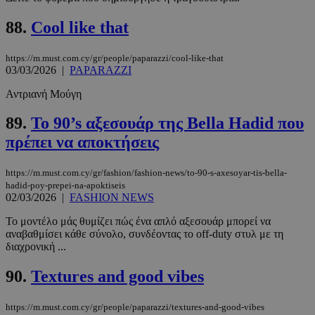
88.
Cool like that
https://m.must.com.cy/gr/people/paparazzi/cool-like-that
03/03/2026
|
PAPARAZZI
Αντριανή Μούγη
89.
To 90’s αξεσουάρ της Βella Hadid που
πρέπει να αποκτήσεις
https://m.must.com.cy/gr/fashion/fashion-news/to-90-s-axesoyar-tis-bella-
hadid-poy-prepei-na-apoktiseis
02/03/2026
|
FASHION NEWS
PHPSESSID
συνεδρί
PHP.net
m.must.com.cy
Το μοντέλο μάς θυμίζει πώς ένα απλό αξεσουάρ μπορεί να
αναβαθμίσει κάθε σύνολο, συνδέοντας το off-duty στυλ με τη
διαχρονική ...
90.
Textures and good vibes
https://m.must.com.cy/gr/people/paparazzi/textures-and-good-vibes