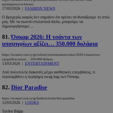
epistrepsoyn-oi-broxes
17/03/2026
|
FASHION NEWS
Ο βροχερός καιρός δεν σημαίνει ότι πρέπει να θυσιάζουμε το στυλ
μας. Με τα σωστά στυλιστικά tricks, μπορούμε να
δημιουργήσουμε ...
81.
Όσκαρ 2026: Η τσάντα των
υποψηφίων αξίζει… 350.000 δολάρια
__cf_bm
29 λεπτά 5
Cloudflare Inc.
https://m.must.com.cy/gr/culture/entertainment/oskar-2026-i-tsanta-ton-
δευτερόλε
.twitter.com
ypopsifion-axizei…-350-000-dolaria
13/03/2026
|
ENTERTAINMENT
Google
Από πολυτελείς διακοπές μέχρι αισθητικές επεμβάσεις, τι
Privacy Policy
περιλαμβάνει η περίφημη swag bag των Όσκαρ.
82.
Dior Paradise
https://m.must.com.cy/gr/fashion/looks/dior-paradise
12/03/2026
|
LOOKS
__cf_bm
29 λεπτά 5
Cloudflare Inc.
Taylen Biggs
δευτερόλε
.pexels.com