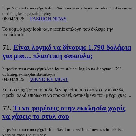
https://m.must.com.cy/gr/fashion/fashion-news/zilepsame-ti-diaxroniki-tsanta-
dior-tis-giwtas-papadopoyloy
06/04/2026
|
FASHION NEWS
Το κομψό grey look και η iconic επιλογή που έκλεψε την
παράσταση.
71.
Είναι λογικό να δίνουμε 1.790 δολάρια
για μια… πλαστική σακούλα;
https://m.must.com.cy/gr/wknd-by-must/einai-logiko-na-dinoyme-1-790-
dolaria-gia-mia-plastiki-sakoyla
04/04/2026
|
WKND BY MUST
Σε μια εποχή όπου η μόδα δεν αρκείται πια στο να είναι απλώς
ωραία, αλλά επιδιώκει να προκαλεί, αντικείμενα που μέχρι χθες ...
72.
Τι να φορέσεις στην εκκλησία χωρίς
να χάσεις το στυλ σου
https://m.must.com.cy/gr/fashion/fashion-news/ti-na-foreseis-stin-ekklisia-
xoris-na-xaseis-to-styl-soy