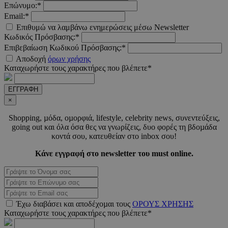
Επώνυμο:*
Email:*
Επιθυμώ να λαμβάνω ενημερώσεις μέσω Newsletter
Κωδικός Πρόσβασης:*
AdSphere-GDPR
delivery.ad-
1 χρόνος
Επιβεβαίωση Κωδικού Πρόσβασης:*
sphere.eu
Αποδοχή
όρων χρήσης
Καταχωρήστε τους χαρακτήρες που βλέπετε*
ΕΓΓΡΑΦΗ
×
Shopping, µόδα, οµορφιά, lifestyle, celebrity news, συνεντεύξεις,
going out και όλα όσα θες να γνωρίζεις, δυο φορές τη βδοµάδα
κοντά σου, κατευθείαν στο inbox σου!
Κάνε εγγραφή στο newsletter του must online.
Προμηθευτής
Ονοματεπώνυμο
Λήξη
Περιγραφή
Έχω διαβάσει και αποδέχοµαι τους
ΟΡΟΥΣ ΧΡΗΣΗΣ
Προμηθευτής
/
Πεδίο
Ονοματεπώνυμο
Λήξη
Περιγραφ
Καταχωρήστε τους χαρακτήρες που βλέπετε*
Προμηθευτής
/
Πεδίο
/
Ονοματεπώνυμο
Λήξη
Περιγραφ
__Secure-
.youtube.com
5 μήνες 4
Πεδίο