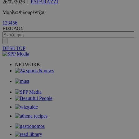
26/02/2026
|
PAPARAZZI
Μαρίνα Φλουρέντζου
1
2
3
4
5
6
ΕΙΣΟΔΟΣ
DESKTOP
NETWORK:
VISITOR_PRIVACY_METADATA
5 μήνες 4
YouTube
εβδομάδε
.youtube.com