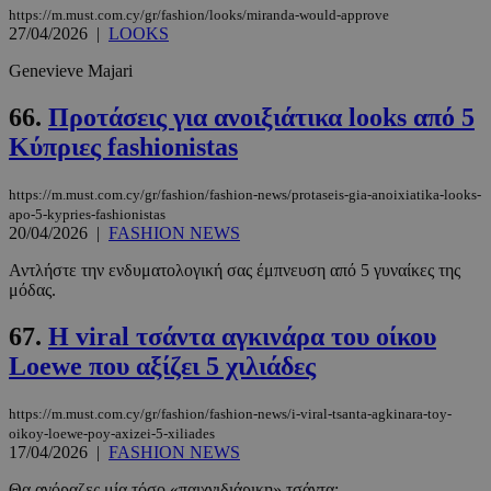
https://m.must.com.cy/gr/fashion/looks/miranda-would-approve
27/04/2026
|
LOOKS
Genevieve Majari
66.
Προτάσεις για ανοιξιάτικα looks από 5
Κύπριες fashionistas
https://m.must.com.cy/gr/fashion/fashion-news/protaseis-gia-anoixiatika-looks-
apo-5-kypries-fashionistas
20/04/2026
|
FASHION NEWS
Αντλήστε την ενδυματολογική σας έμπνευση από 5 γυναίκες της
μόδας.
67.
Η viral τσάντα αγκινάρα του οίκου
Loewe που αξίζει 5 χιλιάδες
https://m.must.com.cy/gr/fashion/fashion-news/i-viral-tsanta-agkinara-toy-
oikoy-loewe-poy-axizei-5-xiliades
17/04/2026
|
FASHION NEWS
Θα αγόραζες μία τόσο «παιχνιδιάρικη» τσάντα;