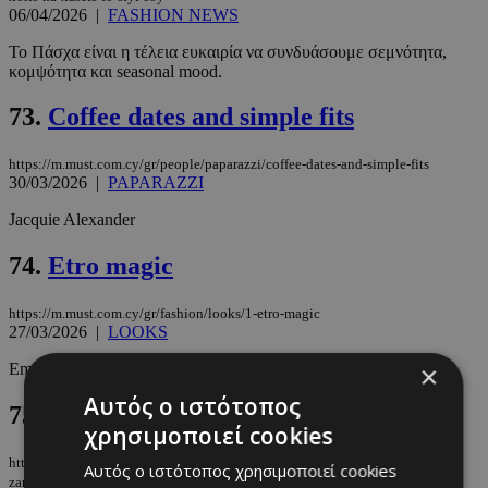
06/04/2026
|
FASHION NEWS
Το Πάσχα είναι η τέλεια ευκαιρία να συνδυάσουμε σεμνότητα,
κομψότητα και seasonal mood.
73.
Coffee dates and simple fits
https://m.must.com.cy/gr/people/paparazzi/coffee-dates-and-simple-fits
30/03/2026
|
PAPARAZZI
Jacquie Alexander
74.
Etro magic
https://m.must.com.cy/gr/fashion/looks/1-etro-magic
27/03/2026
|
LOOKS
×
Emili Sindlev
Αυτός ο ιστότοπος
75.
Cotton stripped τσάντα από Ζara
χρησιμοποιεί cookies
https://m.must.com.cy/gr/fashion/shopping/bags/cotton-stripped-tsanta-apo-
Αυτός ο ιστότοπος χρησιμοποιεί cookies
zara