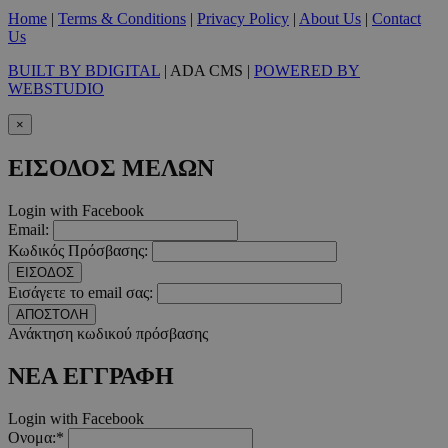
Home
|
Terms & Conditions
|
Privacy Policy
|
About Us
|
Contact
Us
BUILT BY BDIGITAL
| ADA CMS |
POWERED BY
WEBSTUDIO
×
ΕΙΣΟΔΟΣ ΜΕΛΩΝ
Login with Facebook
Email:
Κωδικός Πρόσβασης:
ΕΙΣΟΔΟΣ
Εισάγετε το email σας:
takeOverCookie
www.must.com.cy
1 μέρα
ΑΠΟΣΤΟΛΗ
Ανάκτηση κωδικού πρόσβασης
ΝΕΑ ΕΓΓΡΑΦΗ
Login with Facebook
Ονομα:*