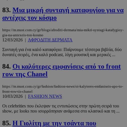
83.
Μια μικρή συνταγή καταφυγίου για να
αντέχεις τον κόσμο
https://m.must.com.cy/gr/blogs/afroditi-dermata/mia-mikri-syntagi-katafygioy-
gia-na-antexeis-ton-kosmo
12/03/2026
|
ΑΦΡΟΔΙΤΗ ΔΕΡΜΑΤΑ
Συνταγή για ένα καλό καταφύγιο: Παίρνουμε τέσσερα βιβλία, δύο
δυνατές σειρές, ένα καλό podcast, λίγη μουσική και μερικές ...
LangCookie
www.must.com.cy
1 εβδομάδα
μέρες
84.
Οι καλύτερες εμφανίσεις από το front
row της Chanel
https://m.must.com.cy/gr/fashion/fashion-news/oi-kalyteres-emfaniseis-apo-to-
CookieScriptConsent
4 εβδομάδ
CookieScript
2 μέρες
www.must.com.cy
front-row-tis-chanel
10/03/2026
|
FASHION NEWS
Οι celebrities που έκλεψαν τις εντυπώσεις στην πρώτη σειρά του
show, με looks που ισορρόπησαν ανάμεσα στο κλασικό και τη ...
85.
Η Γιολίτη με την τσάντα που