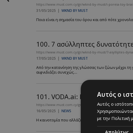
https://www.must.com.cy/gr/wknd-by-must/i-poreia-toy-bra
31/05/2025
|
WKND BY MUST
Ποια είναι η σημασία του όρου και από πότε χρονολογ
100.
7 ασύλληπτες δυνατότητ
https://www.must.com.cy/gr/wknd-by-must/7-asylliptes-dynato
17/05/2025
|
WKND BY MUST
Από την κατανόηση της γλώσσας των ζώων μέχρι τη
αιφνιδιάζει συνεχώς....
Αυτός ο ισ
101.
VODA.ai: Η τεχνητή νοημο
Αυτός ο ιστότοπο
https://www.must.com.cy/gr/people/news/voda-ai-i-texniti-n
Χρησιμοποιώντας
16/05/2025
|
NEWS
με την Πολιτική μ
Η καινοτομία που αλλάζει ριζικά τον τρόπο που διαχε
Απολύτως