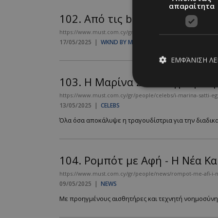
απαραίτητα
102.
Από τις bloggers στα AI av
https://www.must.com.cy/gr/wknd-by-must/apo-tis-bloggers-st
17/05/2025
|
WKND BY MUST
ΕΜΦΆΝΙΣΗ Λ
103.
Η Μαρίνα Σάττι έγραψε τ
https://www.must.com.cy/gr/people/celebs/i-marina-satti-e
13/05/2025
|
CELEBS
Απολύτω
Όλα όσα αποκάλυψε η τραγουδίστρια για την διαδικα
Τα απολύτως απαραίτ
διαχείριση λογαρια
Ονοματεπώνυμο
104.
Ρομπότ με Αφή - Η Νέα Κ
PinToTopCookie
https://www.must.com.cy/gr/people/news/rompot-me-afi-i-
09/05/2025
|
NEWS
Με προηγμένους αισθητήρες και τεχνητή νοημοσύνη, τ
__cf_bm