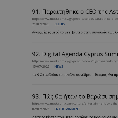
91.
Παραιτήθηκε ο CEO της As
https://www.must.com.cy/gr/people/celebs/paraitithike-o-c
21/07/2025
|
CELEBS
Λίγες μέρες μετά το viral βίντεο στην συναυλία των C
92.
Digital Agenda Cyprus Summ
https://www.must.com.cy/gr/people/news/digital-agenda-cy
15/07/2025
|
NEWS
τις 9 Οκτωβρίου το μεγάλο συνέδριο – θεσμός. Θα πρ
93.
Πώς θα ήταν το Βαρώσι σήμ
https://www.must.com.cy/gr/culture/entertainment/pws-tha
02/07/2025
|
ENTERTAINMENT
Δείτε το βίντεο που μεταμορφώνει το Βαρώσι σε μια 