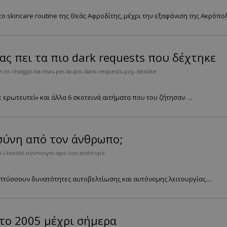
 skincare routine της Θεάς Αφροδίτης, μέχρι την εξαφάνιση της Ακρόπολη
ς πει τα πιο dark requests που δέχτηκε
-to-chatgpt-na-mas-pei-ta-pio-dark-requests-poy-dextike
ρωτευτεί» και άλλα 6 σκοτεινά αιτήματα που του ζήτησαν. ...
σύνη από τον άνθρωπο;
-i-texniti-noimosyni-apo-ton-anthropo
τύσσουν δυνατότητες αυτοβελτίωσης και αυτόνομης λειτουργίας....
 το 2005 μέχρι σήμερα