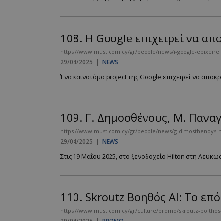
PHPSESSID
108.
Η Google επιχειρεί να απ
https://www.must.com.cy/gr/people/news/i-google-epixeirei-
29/04/2025
|
NEWS
Ένα καινοτόμο project της Google επιχειρεί να αποκ
VISITOR_PRIVACY
109.
Γ. Δημοσθένους, Μ. Πανα
https://www.must.com.cy/gr/people/news/g-dimosthenoys-m
29/04/2025
|
NEWS
takeOverCookie
Στις 19 Μαΐου 2025, στο ξενοδοχείο Hilton στη Λευκωσί
110.
Skroutz Βοηθός AI: Το επ
AdSphere-GDPR
https://www.must.com.cy/gr/culture/promo/skroutz-boithos
29/04/2025
|
PROMO