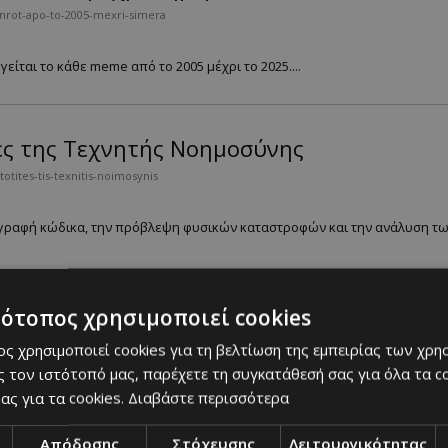
inrot-apo-to-2005-mexri-simera
είται το κάθε meme από το 2005 μέχρι το 2025....
ες της Τεχνητής Νοημοσύνης
tites-tis-texnitis-noimosynis
 γραφή κώδικα, την πρόβλεψη φυσικών καταστροφών και την ανάλυση τω
τότοπος χρησιμοποιεί cookies
σύνη προβλέπει τις διαρροές στο δίκτυο 
ς χρησιμοποιεί cookies για τη βελτίωση της εμπειρίας των χρη
oimosyni-problepei-tis-diarroes-sto-diktyo-neroy
 τον ιστότοπό μας, παρέχετε τη συγκατάθεσή σας για όλα τα 
ας για τα cookies.
Διαβάστε περισσότερα
ιριζόμαστε το πιο πολύτιμο αγαθό της ζωής, το νερό, στο φετινό Green A
Απόδοσης
Στόχευσης
Λειτουργικότητας