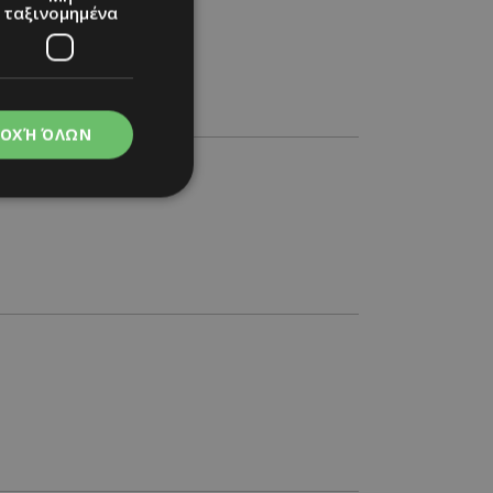
ταξινομημένα
ΟΧΉ ΌΛΩΝ
νομημένα
στη και τη
τητα cookies.
apping δηλαδή να
ημέρα στον χρήστη
ιες όπως είναι το
up και push down
ι για τη διάκριση
Αυτό είναι