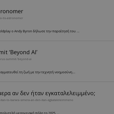
tronomer
eo-tis-astronomer
oldplay o Andy Byron δήλωσε την παραίτησή του. ...
it ‘Beyond AI’
prus-summit-‘beyond-ai
αγματευθεί τη ζωή με την τεχνητή νοημοσύνη....
ερα αν δεν ήταν εγκαταλελειμμένο;
-itan-to-barwsi-simera-an-den-itan-egkataleleimmeno
πολυτελή μεσογειακή πόλη το 2025. ...