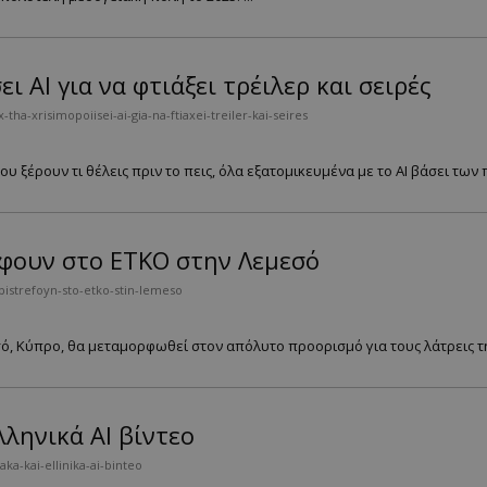
ι AI για να φτιάξει τρέιλερ και σειρές
ha-xrisimopoiisei-ai-gia-na-ftiaxei-treiler-kai-seires
ου ξέρουν τι θέλεις πριν το πεις, όλα εξατομικευμένα με το AI βάσει των 
φουν στο ETKΟ στην Λεμεσό
istrefoyn-sto-etko-stin-lemeso
εσό, Κύπρο, θα μεταμορφωθεί στον απόλυτο προορισμό για τους λάτρεις τη
λληνικά AI βίντεο
ka-kai-ellinika-ai-binteo