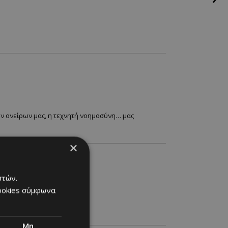
ν ονείρων μας, η τεχνητή νοημοσύνη… μας
×
νερού
στών.
cookies σύμφωνα
genda Cyprus Summit 2025....
Μη