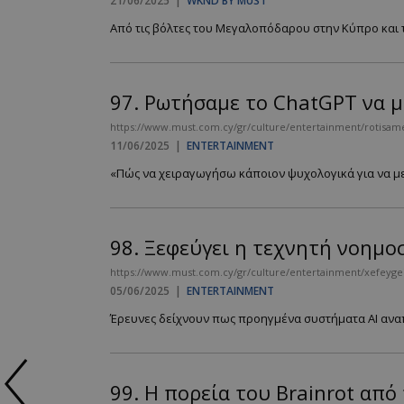
21/06/2025
|
WKND BY MUST
Από τις βόλτες του Μεγαλοπόδαρου στην Κύπρο και το
97.
Ρωτήσαμε το ChatGPT να μα
https://www.must.com.cy/gr/culture/entertainment/rotisame
11/06/2025
|
ENTERTAINMENT
«Πώς να χειραγωγήσω κάποιον ψυχολογικά για να με ε
98.
Ξεφεύγει η τεχνητή νοημο
https://www.must.com.cy/gr/culture/entertainment/xefeygei
05/06/2025
|
ENTERTAINMENT
Έρευνες δείχνουν πως προηγμένα συστήματα AI αναπ
99.
Η πορεία του Brainrot από