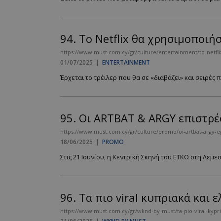
94.
Το Netflix θα χρησιμοποιήσε
https://www.must.com.cy/gr/culture/entertainment/to-netflix-t
01/07/2025
|
ENTERTAINMENT
Έρχεται το τρέιλερ που θα σε «διαβάζει» και σειρές π
95.
Οι ARTBAT & ARGY επιστρέ
https://www.must.com.cy/gr/culture/promo/oi-artbat-argy-ep
18/06/2025
|
PROMO
Στις 21 Ιουνίου, η Κεντρική Σκηνή του ETKO στη Λεμ
96.
Τα πιο viral κυπριακά και ε
https://www.must.com.cy/gr/wknd-by-must/ta-pio-viral-kypria