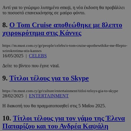
Αντί για το γνώριμο λυπημένο emoji, η νέα έκδοση θα προβάλλει
το ποσοστό επανεκκίνησης σε μαύρο φόντο.
8.
Ο Tom Cruise αποθεώθηκε με 8λεπτο
χειροκρότημα στις Κάννες
https://m.must.com.cy/gr/people/celebs/o-tom-cruise-apothewthike-me-8lepto-
xeirokrotima-stis-kannes
16/05/2025
|
CELEBS
Δείτε το βίντεο που έγινε viral.
9.
Τίτλοι τέλους για το Skype
https://m.must.com.cy/gr/culture/entertainment/titloi-teloys-gia-to-skype
28/02/2025
|
ENTERTAINMENT
Η διακοπή του θα πραγματοποιηθεί στις 5 Μαΐου 2025.
10.
Τίτλοι τέλους για τον γάμο της Έλενα
Παπαρίζου και του Ανδρέα Καψάλη