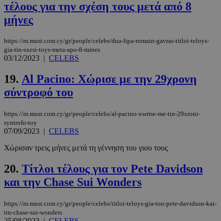
τέλους για την σχέση τους μετά από 8
μήνες
https://m.must.com.cy/gr/people/celebs/dua-lipa-romain-gavras-titloi-teloys-
gia-tin-sxesi-toys-meta-apo-8-mines
03/12/2023
|
CELEBS
__cf_bm
29 λεπτά 5
Cloudflare Inc.
δευτερόλε
.pexels.com
19.
Al Pacino: Χώρισε με την 29χρονη
σύντροφό του
https://m.must.com.cy/gr/people/celebs/al-pacino-xwrise-me-tin-29xroni-
syntrofo-toy
07/09/2023
|
CELEBS
Χώρισαν τρεις μήνες μετά τη γέννηση του γιου τους
20.
Τίτλοι τέλους για τον Pete Davidson
LangCookie
www.must.com.cy
1 εβδομάδα
και την Chase Sui Wonders
μέρες
https://m.must.com.cy/gr/people/celebs/titloi-teloys-gia-ton-pete-davidson-kai-
tin-chase-sui-wonders
25/08/2023
|
CELEBS