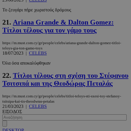
CookieScriptConsent
4 εβδομάδ
CookieScript
2 μέρες
www.must.com.cy
Το ζευγάρι πήρε χωριστούς δρόμους
21.
Ariana Grande & Dalton Gomez:
Τίτλοι τέλους για τον γάμο τους
https://m.must.com.cy/gr/people/celebs/ariana-grande-dalton-gomez-titloi-
teloys-gia-ton-gamo-toys
18/07/2023
|
CELEBS
Όλα όσα αποκαλύφθηκαν
22.
Τίτλοι τέλους στη σχέση του Στέφανου
_scc_session
.entelia-
19 λεπτά 5
adserver.com
δευτερόλε
Τσιτσιπά και της Θεοδώρας Πεταλάς
https://m.must.com.cy/gr/people/celebs/titloi-teloys-sti-sxesi-toy-stefanoy-
tsitsipa-kai-tis-theodwras-petalas
21/03/2023
|
CELEBS
ΕΙΣΟΔΟΣ
PHPSESSID
συνεδρί
PHP.net
www.must.com.cy
DESKTOP