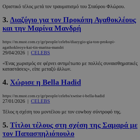
Οριστικό τέλος μετά τον τραυματισμό του Σταύρου Φλώρου.
3.
Διαζύγιο για τον Προκόπη Αγαθοκλέους
και την Μαρίνα Μανδρή
https://m.must.com.cy/gr/people/celebs/diazygio-gia-ton-prokopi-
agathokleoys-kai-tin-marina-mandri
29/04/2026
|
CELEBS
«Ένας χωρισμός σε φέρνει αντιμέτωπο με πολλές συναισθηματικές
καταστάσεις», είπε μεταξύ άλλων.
4.
Χώρισε η Bella Hadid
https://m.must.com.cy/gr/people/celebs/xwrise-i-bella-hadid
27/01/2026
|
CELEBS
Τέλος η σχέση του μοντέλου με τον cowboy σύντροφό της.
5.
Τίτλοι τέλους στη σχέση της Σαμαρά με
τον Παπασπηλιόπουλο