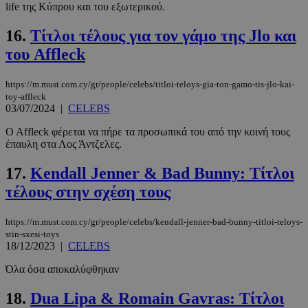
βασικές λειτουργίες του ιστότοπου, όπως τη
life της Κύπρου και του εξωτερικού.
σύνδεση χρήστη και τη διαχείριση λογαριασμού.
Ο ιστότοπος δεν μπορεί να χρησιμοποιηθεί σωστά
16.
Τίτλοι τέλους για τον γάμο της Jlo και
χωρίς τα απολύτως απαραίτητα cookies.
του Affleck
Προμηθευτής
/
Ονοματεπώνυμο
Λήξη
Πεδίο
https://m.must.com.cy/gr/people/celebs/titloi-teloys-gia-ton-gamo-tis-jlo-kai-
PinToTopCookie
www.must.com.cy
12 ώρες
toy-affleck
03/07/2024
|
CELEBS
O Affleck φέρεται να πήρε τα προσωπικά του από την κοινή τους
έπαυλη στα Λος Άντζελες.
17.
Kendall Jenner & Bad Bunny: Τίτλοι
τέλους στην σχέση τους
https://m.must.com.cy/gr/people/celebs/kendall-jenner-bad-bunny-titloi-teloys-
stin-sxesi-toys
__cf_bm
29 λεπτά 5
Cloudflare Inc.
18/12/2023
|
CELEBS
δευτερόλε
.twitter.com
Όλα όσα αποκαλύφθηκαν
Google
18.
Dua Lipa & Romain Gavras: Τίτλοι
Privacy Policy