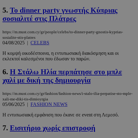
5.
To dinner party γνωστής Κύπριας
σοσιαλιτέ στις Πλάτρες
https://m.must.com.cy/gr/people/celebs/to-dinner-party-gnostis-kyprias-
sosialite-stis-platres
04/08/2025
|
CELEBS
Η κομψή οικοδέσποινα, η εντυπωσιακή διακόσμηση και οι
εκλεκτοί καλεσμένοι που έδωσαν το παρών.
6.
Η Στάλω Ηλία περπάτησε στο μπλε
χαλί με δική της δημιουργία
https://m.must.com.cy/gr/fashion/fashion-news/i-stalo-ilia-perpatise-sto-mple-
xali-me-diki-tis-dimioyrgia
05/06/2025
|
FASHION NEWS
Η εντυπωσιακή εμφάνιση που έκανε σε event στη Λεμεσό.
7.
Εισιτήριο χωρίς επιστροφή