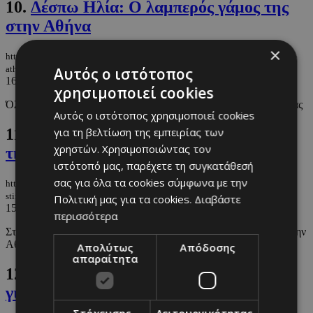
10.
Δέσπω Ηλία: Ο λαμπερός γάμος της
στην Αθήνα
×
https://m.must.com.cy/gr/people/celebs/despo-ilia-i-lamperos-gamos-tis-stin-
athina
Αυτός ο ιστότοπος
16/09/2024
|
CELEBS
χρησιμοποιεί cookies
Όλα τα στιγμιότυπα που εντοπίσαμε και οι καλεσμένοι τις βραδιάς
Αυτός ο ιστότοπος χρησιμοποιεί cookies
11.
Δέσπω Ηλία: Το pre-wedding party
για τη βελτίωση της εμπειρίας των
χρηστών. Χρησιμοποιώντας τον
της στην Αθήνα
ιστότοπό μας, παρέχετε τη συγκατάθεσή
σας για όλα τα cookies σύμφωνα με την
https://m.must.com.cy/gr/people/celebs/despo-ilia-to-pre-wedding-party-tis-
stin-athina
Πολιτική μας για τα cookies.
Διαβάστε
15/09/2024
|
CELEBS
περισσότερα
Στιγμιότυπα από το pre-wedding party που πραγματοποιήθηκε στην
Αθήνα
Απολύτως
Απόδοσης
απαραίτητα
12.
Στάλω Ηλία: Το pre-wedding party
για την κόρη της