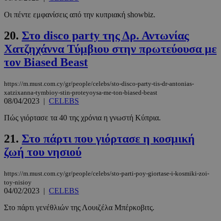
Οι πέντε εμφανίσεις από την κυπριακή showbiz.
CookieScriptConsent
4 εβδομάδ
CookieScript
2 μέρες
www.must.com.cy
20.
Στο disco party της Δρ. Αντωνίας
Χατζηχάννα Τύμβιου στην πρωτεύουσα με
τον Biased Beast
https://m.must.com.cy/gr/people/celebs/sto-disco-party-tis-dr-antonias-
xatzixanna-tymbioy-stin-proteyoysa-me-ton-biased-beast
08/04/2023
|
CELEBS
Πώς γιόρτασε τα 40 της χρόνια η γνωστή Κύπρια.
21.
Στο πάρτι που γιόρτασε η κοσμική
_scc_session
.entelia-
19 λεπτά 5
ζωή του νησιού
adserver.com
δευτερόλε
https://m.must.com.cy/gr/people/celebs/sto-parti-poy-giortase-i-kosmiki-zoi-
toy-nisioy
04/02/2023
|
CELEBS
Στο πάρτι γενέθλιών της Λουιζέλα Μπέρκοβιτς.
PHPSESSID
συνεδρί
PHP.net
www.must.com.cy