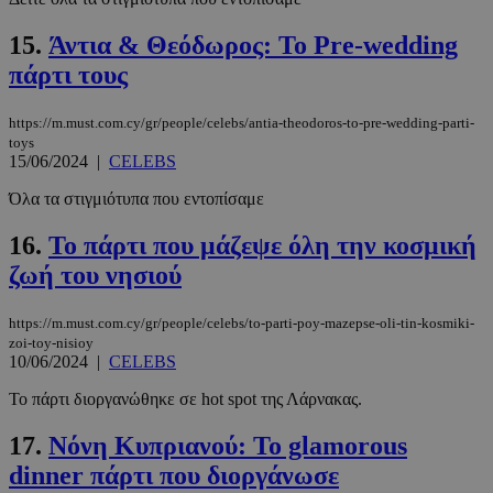
Τα απολύτως απαραίτητα cookies επιτρέπουν
15.
Άντια & Θεόδωρος: Το Pre-wedding
βασικές λειτουργίες του ιστότοπου, όπως τη
σύνδεση χρήστη και τη διαχείριση λογαριασμού.
πάρτι τους
Ο ιστότοπος δεν μπορεί να χρησιμοποιηθεί σωστά
χωρίς τα απολύτως απαραίτητα cookies.
https://m.must.com.cy/gr/people/celebs/antia-theodoros-to-pre-wedding-parti-
Προμηθευτής
/
Ονοματεπώνυμο
Λήξη
toys
Πεδίο
15/06/2024
|
CELEBS
PinToTopCookie
www.must.com.cy
12 ώρες
Όλα τα στιγμιότυπα που εντοπίσαμε
16.
Το πάρτι που μάζεψε όλη την κοσμική
ζωή του νησιού
https://m.must.com.cy/gr/people/celebs/to-parti-poy-mazepse-oli-tin-kosmiki-
zoi-toy-nisioy
10/06/2024
|
CELEBS
Το πάρτι διοργανώθηκε σε hot spot της Λάρνακας.
__cf_bm
29 λεπτά 5
Cloudflare Inc.
17.
Νόνη Κυπριανού: Το glamorous
δευτερόλε
.twitter.com
dinner πάρτι που διοργάνωσε