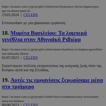
Google
https://m.must.com.cy/gr/people/celebs/noni-kyprianoy-ola-ta-stigmiotypa-
Privacy Policy
apo-to-dinner-parti-tis
15/01/2024
|
CELEBS
Εντυπωσίασε με μία glamorous εμφάνιση.
18.
Μαρίτα Βασιλείου: Τα λαμπερά
γενέθλια στην Αθηναϊκή Ριβιέρα
__cf_bm
29 λεπτά 5
Cloudflare Inc.
δευτερόλε
.pexels.com
https://m.must.com.cy/gr/people/celebs/marita-basileioy-ta-lampera-genethlia-
stin-athinaiki-ribiera
01/07/2023
|
CELEBS
Συγκέντρωσε πολλούς εκπροσώπους της κοσμικής ζωής τόσο της
Κύπρου αλλά και της Ελλάδας.
19.
Αυτές τις εμφανίσεις ξεχωρίσαμε μέσα
στο τριήμερο
LangCookie
www.must.com.cy
1 εβδομάδα
μέρες
https://m.must.com.cy/gr/people/celebs/oles-oi-emfaniseis-poy-xexorisame-
mesa-sto-triimero
06/06/2023
|
CELEBS