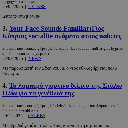
tis-gogws-mastrokwsta
25/05/2026
|
CELEBS
Δείτε τα στιγμιότυπα.
3.
Your Face Sounds Familiar:Γιος
Κύπριας socialite ανάμεσα στους παίκτες
https://m.must.com.cy/gr/people/news/your-face-sounds-familiar-gios-kyprias-
socialite-anamesa-stoys-paiktes
27/03/2026
|
NEWS
Με παρουσιαστή τον Σάκη Ρουβά, ο νέος κύκλος έρχεται πολύ
σύντομα.
4.
Το λαμπερό γιορτινό δείπνο της Στάλω
Ηλία για τα γενέθλιά της
https://m.must.com.cy/gr/people/celebs/to-lampero-giortino-deipno-tis-stalo-
ilia-gia-ta-genethlia-tis
26/11/2025
|
CELEBS
Μια βραδιά γεμάτη στυλ, φίλους και γιορτινή ατμόσφαιρα.