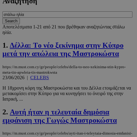
Αναζήτηση
Αποτελέσματα 1-21 από 21 που βρέθηκαν αναζητώντας
στάλω
ηλία
.
1.
Δέλλα: Tο νέο ξεκίνημα στην Κύπρο
μετά την απώλεια της Μαστροκώστα
https://m.must.com.cy/gr/people/celebs/della-to-neo-xekinima-stin-kypro-
meta-tin-apwleia-tis-mastrokwsta
23/06/2026
|
CELEBS
Η 18χρονη κόρη της Μαστροκώστα και του Δέλλα ετοιμάζεται να
μετακομίσει στην Κύπρο για να κυνηγήσει το όνειρό της στην
Ιατρική, ...
2.
Αυτή ήταν η τελευταία δημόσια
εμφάνιση της Γωγώς Μαστροκώστα
https://m.must.com.cy/gr/people/celebs/ayti-itan-i-teleytaia-dimosia-emfanisi-