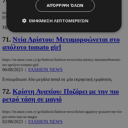
70.
Happy prints
ΑΠΌΡΡΙΨΗ ΌΛΩΝ
https://m.must.com.cy/gr/fashion/looks/happy-prints
07/08/2023
|
LOOKS
ΕΜΦΆΝΙΣΗ ΛΕΠΤΟΜΕΡΕΙΏΝ
Ήβη Αδάμου
71.
Ντία Αρίστου: Μεταμορφώνεται στο
Απολύτως απαραίτητα
Απόδοσης
απόλυτο tomato girl
Στόχευσης
Λειτουργικότητας
https://m.must.com.cy/gr/fashion/fashion-news/ntia-aristoy-metamorfwnetai-
Μη ταξινομημένα
sto-apolyto-tomato-girl
06/08/2023
|
FASHION NEWS
Τα απολύτως απαραίτητα cookies επιτρέπουν
βασικές λειτουργίες του ιστότοπου, όπως τη
Ενσωμάτωσε δύο μεγάλα trend σε μία εκρηκτική εμφάνιση.
σύνδεση χρήστη και τη διαχείριση λογαριασμού.
Ο ιστότοπος δεν μπορεί να χρησιμοποιηθεί σωστά
χωρίς τα απολύτως απαραίτητα cookies.
72.
Κρίστη Αγαπίου: Ποζάρει με την πιο
Προμηθευτής
/
ρετρό τάση σε μαγιό
Ονοματεπώνυμο
Λήξη
Πεδίο
PinToTopCookie
www.must.com.cy
12 ώρες
https://m.must.com.cy/gr/fashion/fashion-news/kristi-agapioy-pozarei-me-tin-
pio-retro-tasi-se-magio
02/08/2023
|
FASHION NEWS