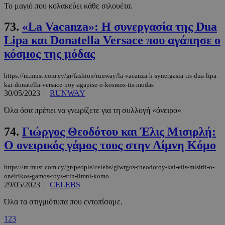
Το μαγιό που κολακεύει κάθε σιλουέτα.
73.
«La Vacanza»: H συνεργασία της Dua
Lipa και Donatella Versace που αγάπησε ο
κόσμος της μόδας
https://m.must.com.cy/gr/fashion/runway/la-vacanza-h-synergasia-tis-dua-lipa-
__cf_bm
29 λεπτά 5
Cloudflare Inc.
kai-donatella-versace-poy-agapise-o-kosmos-tis-modas
δευτερόλε
.twitter.com
30/05/2023
|
RUNWAY
Όλα όσα πρέπει να γνωρίζετε για τη συλλογή «όνειρο»
Google
Privacy Policy
74.
Γιώργος Θεοδότου και Έλις Μισιρλή:
Ο ονειρικός γάμος τους στην Λίμνη Κόμο
https://m.must.com.cy/gr/people/celebs/giwrgos-theodotoy-kai-elis-misirli-o-
oneirikos-gamos-toys-stin-limni-komo
29/05/2023
|
CELEBS
__cf_bm
29 λεπτά 5
Cloudflare Inc.
Όλα τα στιγμιότυπα που εντοπίσαμε.
δευτερόλε
.pexels.com
1
2
3