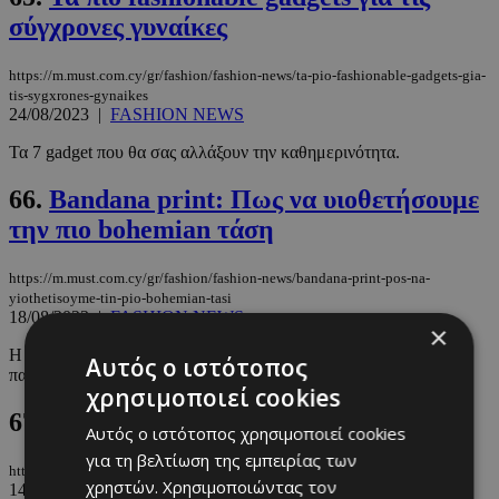
σύγχρονες γυναίκες
https://m.must.com.cy/gr/fashion/fashion-news/ta-pio-fashionable-gadgets-gia-
tis-sygxrones-gynaikes
24/08/2023
|
FASHION NEWS
Τα 7 gadget που θα σας αλλάξουν την καθημερινότητα.
66.
Bandana print: Πως να υιοθετήσουμε
την πιο bohemian τάση
https://m.must.com.cy/gr/fashion/fashion-news/bandana-print-pos-na-
yiothetisoyme-tin-pio-bohemian-tasi
18/08/2023
|
FASHION NEWS
×
Η Ελίνα Θεοδότου μας εμπνέει για τις boho εμφανίσεις μας στην
Αυτός ο ιστότοπος
παραλία.
χρησιμοποιεί cookies
67.
Summer Cowboy Girl
Αυτός ο ιστότοπος χρησιμοποιεί cookies
για τη βελτίωση της εμπειρίας των
https://m.must.com.cy/gr/people/paparazzi/summer-cowboy-girl
χρηστών. Χρησιμοποιώντας τον
14/08/2023
|
PAPARAZZI