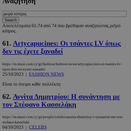
Αναζήτηση
Αποτελέσματα 61-74 από 74 που βρέθηκαν αναζητώντας
ρετρό
κύπρος
.
61.
Artycapucines: Oι τσάντες LV όπως
δεν τις έχετε ξαναδεί
https://m.must.com.cy/gr/fashion/fashion-news/artycapucines-oi-tsantes-lv-
opos-den-tis-exete-xanadei
25/10/2023
|
FASHION NEWS
Είναι το όνειρο κάθε συλλέκτη
62.
Αννίτα Δημητρίου: Η συνάντηση με
τον Στέφανο Κασσελάκη
https://m.must.com.cy/gr/people/celebs/annita-dimitrioy-i-synantisi-me-ton-
stefano-kasselaki
04/10/2023
|
CELEBS