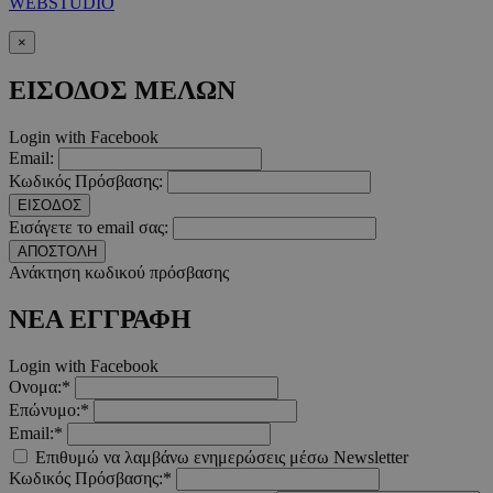
WEBSTUDIO
×
_scc_session
.entelia-
19 λεπτά 5
ΕΙΣΟΔΟΣ ΜΕΛΩΝ
adserver.com
δευτερόλε
Login with Facebook
Email:
Κωδικός Πρόσβασης:
ΕΙΣΟΔΟΣ
PHPSESSID
συνεδρί
PHP.net
Εισάγετε το email σας:
www.must.com.cy
ΑΠΟΣΤΟΛΗ
Ανάκτηση κωδικού πρόσβασης
ΝΕΑ ΕΓΓΡΑΦΗ
Login with Facebook
Ονομα:*
Επώνυμο:*
Email:*
Επιθυμώ να λαμβάνω ενημερώσεις μέσω Newsletter
Κωδικός Πρόσβασης:*