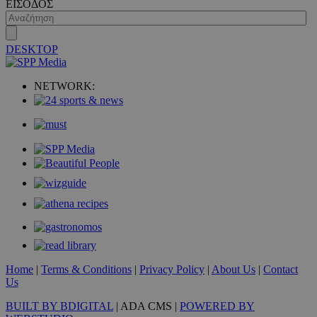
ΕΙΣΟΔΟΣ
DESKTOP
NETWORK:
LangCookie
www.must.com.cy
1 εβδομάδα
μέρες
CookieScriptConsent
4 εβδομάδ
CookieScript
2 μέρες
www.must.com.cy
Home
|
Terms & Conditions
|
Privacy Policy
|
About Us
|
Contact
Us
BUILT BY BDIGITAL
| ADA CMS |
POWERED BY