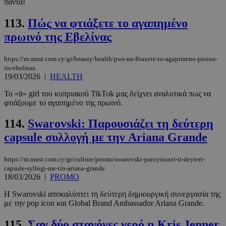
πάντα!
113.
Πώς να φτιάξετε το αγαπημένο
πρωινό της Εβελίνας
LangCookie
www.must.com.cy
1 εβδομάδα
μέρες
https://m.must.com.cy/gr/beauty/health/pws-na-ftiaxete-to-agapimeno-proino-
tis-ebelinas
19/03/2026
|
HEALTH
Το «it» girl του κυπριακού TikTok μας δείχνει αναλυτικά πως να
CookieScriptConsent
4 εβδομάδ
CookieScript
φτιάξουμε το αγαπημένο της πρωινό.
2 μέρες
www.must.com.cy
114.
Swarovski: Παρουσιάζει τη δεύτερη
capsule συλλογή με την Ariana Grande
https://m.must.com.cy/gr/culture/promo/swarovski-paroysiazei-ti-deyteri-
capsule-syllogi-me-tin-ariana-grande
18/03/2026
|
PROMO
Η Swarovski αποκαλύπτει τη δεύτερη δημιουργική συνεργασία της
με την pop icon και Global Brand Ambassador Ariana Grande.
115.
Σαν δύο σταγόνες νερό η Kris Jenner
_scc_session
.entelia-
19 λεπτά 5