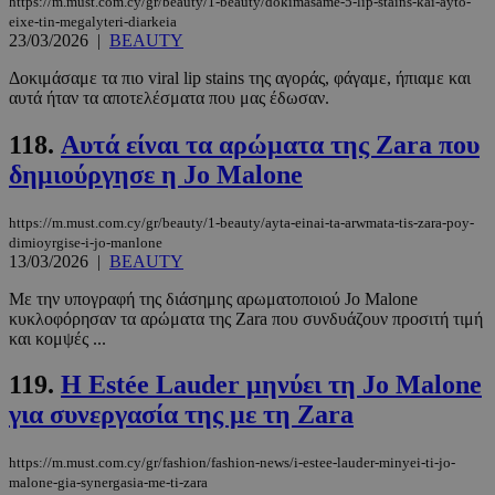
https://m.must.com.cy/gr/beauty/1-beauty/dokimasame-5-lip-stains-kai-ayto-
eixe-tin-megalyteri-diarkeia
23/03/2026
|
BEAUTY
Δοκιμάσαμε τα πιο viral lip stains της αγοράς, φάγαμε, ήπιαμε και
αυτά ήταν τα αποτελέσματα που μας έδωσαν.
118.
Αυτά είναι τα αρώματα της Zara που
δημιούργησε η Jo Malone
PHPSESSID
συνεδρί
PHP.net
m.must.com.cy
https://m.must.com.cy/gr/beauty/1-beauty/ayta-einai-ta-arwmata-tis-zara-poy-
dimioyrgise-i-jo-manlone
13/03/2026
|
BEAUTY
Με την υπογραφή της διάσημης αρωματοποιού Jo Malone
κυκλοφόρησαν τα αρώματα της Zara που συνδυάζουν προσιτή τιμή
και κομψές ...
119.
Η Estée Lauder μηνύει τη Jo Malone
για συνεργασία της με τη Zara
https://m.must.com.cy/gr/fashion/fashion-news/i-estee-lauder-minyei-ti-jo-
malone-gia-synergasia-me-ti-zara