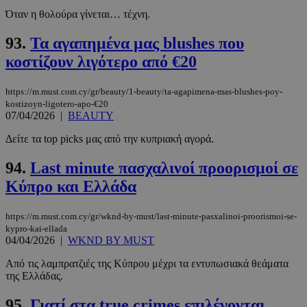
Όταν η θολούρα γίνεται… τέχνη.
93.
Τα αγαπημένα μας blushes που
κοστίζουν λιγότερο από €20
https://m.must.com.cy/gr/beauty/1-beauty/ta-agapimena-mas-blushes-poy-
kostizoyn-ligotero-apo-€20
07/04/2026
|
BEAUTY
Δείτε τα top picks μας από την κυπριακή αγορά.
94.
Last minute πασχαλινοί προορισμοί σε
Κύπρο και Ελλάδα
https://m.must.com.cy/gr/wknd-by-must/last-minute-pasxalinoi-proorismoi-se-
kypro-kai-ellada
04/04/2026
|
WKND BY MUST
Από τις λαμπρατζιές της Κύπρου μέχρι τα εντυπωσιακά θεάματα
της Ελλάδας.
95.
Γιατί στα true crimes επιλέγονται