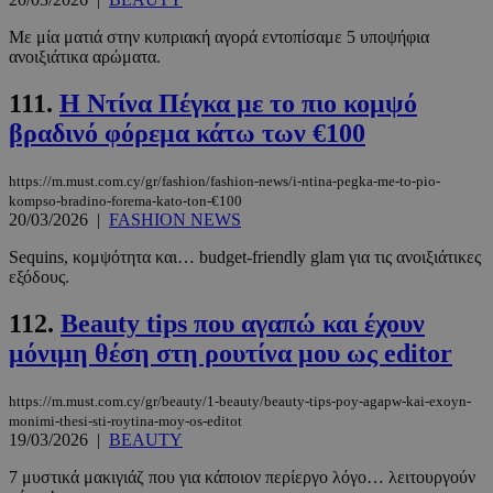
Με μία ματιά στην κυπριακή αγορά εντοπίσαμε 5 υποψήφια
ανοιξιάτικα αρώματα.
111.
Η Ντίνα Πέγκα με το πιο κομψό
__cf_bm
29 λεπτά 5
Cloudflare Inc.
δευτερόλε
.twitter.com
βραδινό φόρεμα κάτω των €100
Google
https://m.must.com.cy/gr/fashion/fashion-news/i-ntina-pegka-me-to-pio-
Privacy Policy
kompso-bradino-forema-kato-ton-€100
20/03/2026
|
FASHION NEWS
Sequins, κομψότητα και… budget-friendly glam για τις ανοιξιάτικες
εξόδους.
112.
Beauty tips που αγαπώ και έχουν
__cf_bm
29 λεπτά 5
μόνιμη θέση στη ρουτίνα μου ως editor
Cloudflare Inc.
δευτερόλε
.pexels.com
https://m.must.com.cy/gr/beauty/1-beauty/beauty-tips-poy-agapw-kai-exoyn-
monimi-thesi-sti-roytina-moy-os-editot
19/03/2026
|
BEAUTY
7 μυστικά μακιγιάζ που για κάποιον περίεργο λόγο… λειτουργούν