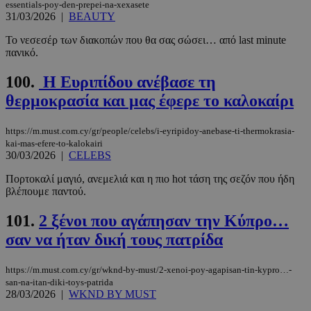
essentials-poy-den-prepei-na-xexasete
31/03/2026
|
BEAUTY
Το νεσεσέρ των διακοπών που θα σας σώσει… από last minute
πανικό.
100.
Η Ευριπίδου ανέβασε τη
θερμοκρασία και μας έφερε το καλοκαίρι
https://m.must.com.cy/gr/people/celebs/i-eyripidoy-anebase-ti-thermokrasia-
kai-mas-efere-to-kalokairi
30/03/2026
|
CELEBS
Πορτοκαλί μαγιό, ανεμελιά και η πιο hot τάση της σεζόν που ήδη
βλέπουμε παντού.
101.
2 ξένοι που αγάπησαν την Κύπρο…
σαν να ήταν δική τους πατρίδα
https://m.must.com.cy/gr/wknd-by-must/2-xenoi-poy-agapisan-tin-kypro…-
san-na-itan-diki-toys-patrida
28/03/2026
|
WKND BY MUST