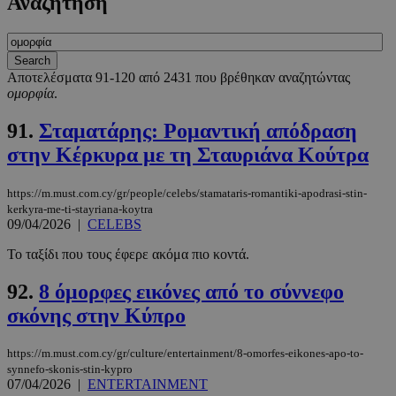
Αναζήτηση
Αποτελέσματα 91-120 από 2431 που βρέθηκαν αναζητώντας
ομορφία
.
91.
Σταματάρης: Ρομαντική απόδραση
στην Κέρκυρα με τη Σταυριάνα Κούτρα
https://m.must.com.cy/gr/people/celebs/stamataris-romantiki-apodrasi-stin-
kerkyra-me-ti-stayriana-koytra
09/04/2026
|
CELEBS
Το ταξίδι που τους έφερε ακόμα πιο κοντά.
92.
8 όμορφες εικόνες από το σύννεφο
σκόνης στην Κύπρο
https://m.must.com.cy/gr/culture/entertainment/8-omorfes-eikones-apo-to-
synnefo-skonis-stin-kypro
07/04/2026
|
ENTERTAINMENT