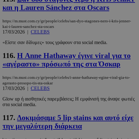
adserver.com
δευτερόλε
και η Lauren Sánchez στα Oscars
https://m.must.com.cy/gr/people/celebs/san-dyo-stagones-nero-i-kris-jenner-
kai-i-lauren-sanchez-sta-oscars
17/03/2026
|
CELEBS
PHPSESSID
συνεδρί
PHP.net
«Είστε σαν δίδυμες» τους γράφουν στα social media.
www.must.com.cy
116.
Η Anne Hathaway έγινε viral για το
«αγέραστο» πρόσωπό της στα Όσκαρ
https://m.must.com.cy/gr/people/celebs/i-anne-hathaway-egine-viral-gia-to-
agerasto-prosopo-tis-sta-oskar
17/03/2026
|
CELEBS
Glow up ή αισθητικές παρεμβάσεις; Η εμφάνισή της άναψε φωτιές
στα social media.
117.
Δοκιμάσαμε 5 lip stains και αυτό είχε
την μεγαλύτερη διάρκεια