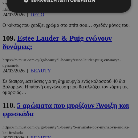
https://m.must.com.cy/gr/culture/deco/to-fyto-poy-anthizei-xoris-kopo-
idaniko-gia-to-pasxa
24/03/2026
|
DECO
Ο κάκτος που χαρίζει χρώμα στο σπίτι σου… σχεδόν μόνος του.
Απολύτως απαραίτητα
Απόδοσης
Στόχευσης
Λειτουργικότητας
109.
Estée Lauder & Puig ενώνουν
Μη ταξινομημένα
δυνάμεις;
Τα απολύτως απαραίτητα cookies επιτρέπουν
βασικές λειτουργίες του ιστότοπου, όπως τη
https://m.must.com.cy/gr/beauty/1-beauty/estee-lauder-puig-enwnoyn-
σύνδεση χρήστη και τη διαχείριση λογαριασμού.
dynameis
Ο ιστότοπος δεν μπορεί να χρησιμοποιηθεί σωστά
24/03/2026
|
BEAUTY
χωρίς τα απολύτως απαραίτητα cookies.
Σε διαπραγματεύσεις για τη δημιουργία ενός κολοσσού 40 δισ.
Προμηθευτής
/
Ονοματεπώνυμο
Λήξη
Δολαρίων. Η πιθανή συγχώνευση που θα αλλάξει τον χάρτη της
Πεδίο
ομορφιάς ...
PinToTopCookie
www.must.com.cy
12 ώρες
110.
5 αρώματα που μυρίζουν Άνοιξη και
φρεσκάδα
https://m.must.com.cy/gr/beauty/1-beauty/5-arwmata-poy-myrizoyn-anoixi-
kai-freskada
20/03/2026
|
BEAUTY