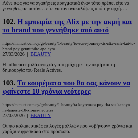
Λένε πως για να αγαπήσεις πραγματικά έναν τόπο πρέπει είτε να
γεννηθείς σε αυτόν… είτε να τον ανακαλύψεις από την αρχή. ...
102.
Η εμπειρία της Alix με την ακμή και
το brand που γεννήθηκε από αυτό
https://m.must.com.cy/gr/beauty/1-beauty/to-acne-journey-tis-alix-earle-kai-to-
brand-poy-gennithike-apo-ayto
27/03/2026
|
BEAUTY
Η influencer μιλά ανοιχτά για τη μάχη με την ακμή και τη
δημιουργία του Reale Actives.
103.
Τα κουρέματα που θα σας κάνουν να
φαίνεστε 10 χρόνια νεότερες
https://m.must.com.cy/gr/beauty/1-beauty/ta-koyremata-poy-tha-sas-kanoyn-
na-faineste-10-xronia-neoteres
27/03/2026
|
BEAUTY
Οι πιο κολακευτικές επιλογές μαλλιών που «σβήνουν» χρόνια και
χαρίζουν φρεσκάδα στο πρόσωπο.