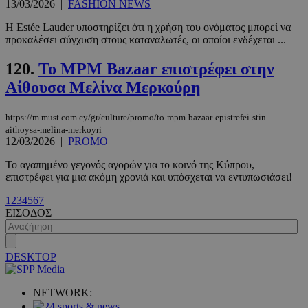
13/03/2026
|
FASHION NEWS
Η Estée Lauder υποστηρίζει ότι η χρήση του ονόματος μπορεί να
προκαλέσει σύγχυση στους καταναλωτές, οι οποίοι ενδέχεται ...
120.
Το MPM Bazaar επιστρέφει στην
Αίθουσα Μελίνα Μερκούρη
https://m.must.com.cy/gr/culture/promo/to-mpm-bazaar-epistrefei-stin-
aithoysa-melina-merkoyri
12/03/2026
|
PROMO
VISITOR_PRIVACY_METADATA
5 μήνες 4
YouTube
Το αγαπημένο γεγονός αγορών για το κοινό της Κύπρου,
εβδομάδε
.youtube.com
επιστρέφει για μια ακόμη χρονιά και υπόσχεται να εντυπωσιάσει!
1
2
3
4
5
6
7
ΕΙΣΟΔΟΣ
DESKTOP
NETWORK: