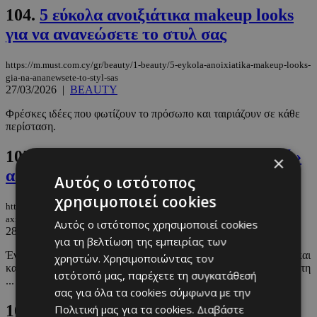
104.
5 εύκολα ανοιξιάτικα makeup looks
για να ανανεώσετε το στυλ σας
https://m.must.com.cy/gr/beauty/1-beauty/5-eykola-anoixiatika-makeup-looks-
gia-na-ananewsete-to-styl-sas
27/03/2026
|
BEAUTY
Φρέσκες ιδέες που φωτίζουν το πρόσωπο και ταιριάζουν σε κάθε
περίσταση.
105.
Ανακαλύπτουμε εκ νέου 6 «μυστικά»
×
αξιοθέατα της Κύπρου
Αυτός ο ιστότοπος
χρησιμοποιεί cookies
https://m.must.com.cy/gr/wknd-by-must/anakalyptoyme-ek-neoy-6-mystika-
axiotheata-tis-kyproy
Αυτός ο ιστότοπος χρησιμοποιεί cookies
28/03/2026
|
WKND BY MUST
για τη βελτίωση της εμπειρίας των
Ένα «βυθισμένο» χωριό, μια γαλάζια λίμνη, κρυμμένα σπήλαια και
χρηστών. Χρησιμοποιώντας τον
καταρράκτες… Μήπως ήρθε η ώρα να ανακαλύψουμε την άγνωστη
ιστότοπό μας, παρέχετε τη συγκατάθεσή
...
σας για όλα τα cookies σύμφωνα με την
106.
H Κάτια Θεοδότου μας δείχνει την
Πολιτική μας για τα cookies.
Διαβάστε