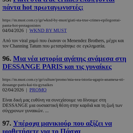
πάντα hot πρωταγωνιστές;
https://m.must.com.cy/gr/wknd-by-must/giati-sta-true-crimes-epilegontai-
panta-hot-protagonistes
04/04/2026
|
WKND BY MUST
Από τον viral χαμό που έκαναν οι Menendez Brothers, μέχρι και
τον Channing Tatum που μετατράπηκε σε εγκληματία.
96.
Μια νέα ιστορία αγάπης ανάμεσα στη
DESSANGE PARIS και τις γυναίκες
https://m.must.com.cy/gr/culture/promo/mia-nea-istoria-agapis-anamesa-sti-
dessange-paris-kai-tis-gynaikes
02/04/2026
|
PROMO
Είναι δική μας ευθύνη να συνεχίσουμε να δίνουμε στη
DESSANGE μια ουσιαστική θέση στην καρδιά και τη ζωή των
σύγχρονων γυναικών. ...
97.
Υπέροχα μανικιούρ που αξίζει να
υιοθετήσετε για το Πάσχα