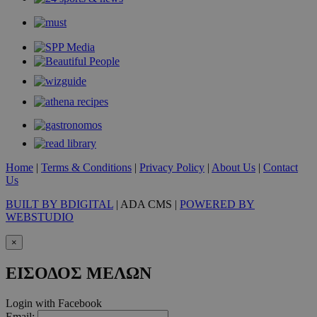
takeOverCookie
www.must.com.cy
1 μέρα
Home
|
Terms & Conditions
|
Privacy Policy
|
About Us
|
Contact
Us
BUILT BY BDIGITAL
| ADA CMS |
POWERED BY
WEBSTUDIO
×
ΕΙΣΟΔΟΣ ΜΕΛΩΝ
AdSphere-GDPR
delivery.ad-
1 χρόνος
Login with Facebook
sphere.eu
Email: