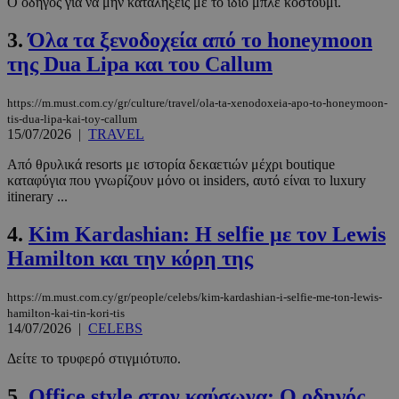
Ο οδηγός για να μην καταλήξεις με το ίδιο μπλε κοστούμι.
3.
Όλα τα ξενοδοχεία από το honeymoon
της Dua Lipa και του Callum
https://m.must.com.cy/gr/culture/travel/ola-ta-xenodoxeia-apo-to-honeymoon-
tis-dua-lipa-kai-toy-callum
15/07/2026
|
TRAVEL
Από θρυλικά resorts με ιστορία δεκαετιών μέχρι boutique
καταφύγια που γνωρίζουν μόνο οι insiders, αυτό είναι το luxury
itinerary ...
4.
Kim Kardashian: Η selfie με τον Lewis
Hamilton και την κόρη της
https://m.must.com.cy/gr/people/celebs/kim-kardashian-i-selfie-me-ton-lewis-
hamilton-kai-tin-kori-tis
14/07/2026
|
CELEBS
Δείτε το τρυφερό στιγμιότυπο.
5.
Office style στον καύσωνα: Ο οδηγός