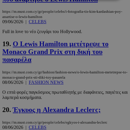
https://m.must.com.cy/gr/people/celebs/i-fotografia-tis-kim-kardashian-poy-
Απολύτως απαραίτητα
Απόδοσης
anartise-o-lewis-hamilton
Στόχευσης
Λειτουργικότητας
09/06/2026
|
CELEBS
Μη ταξινομημένα
Full in love το νέο ζευγάρι του Hollywood.
Τα απολύτως απαραίτητα cookies επιτρέπουν
19.
Ο Lewis Hamilton μετέτρεψε το
βασικές λειτουργίες του ιστότοπου, όπως τη
σύνδεση χρήστη και τη διαχείριση λογαριασμού.
Monaco Grand Prix στη δική του
Ο ιστότοπος δεν μπορεί να χρησιμοποιηθεί σωστά
χωρίς τα απολύτως απαραίτητα cookies.
πασαρέλα
Προμηθευτής
/
Ονοματεπώνυμο
Λήξη
Πεδίο
https://m.must.com.cy/gr/fashion/fashion-news/o-lewis-hamilton-metetrepse-to-
monaco-grand-prix-sti-diki-toy-pasarela
PinToTopCookie
www.must.com.cy
12 ώρες
08/06/2026
|
FASHION NEWS
Ο επτά φορές παγκόσμιος πρωταθλητής με διαφάνειες, παγιέτες και
λαμπερά κοσμήματα.
20.
Έγκυος η Alexandra Leclerc;
https://m.must.com.cy/gr/people/celebs/egkyos-i-alexandra-leclerc
08/06/2026
|
CELEBS