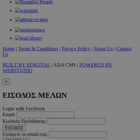
Home
|
Terms & Conditions
|
Privacy Policy
|
About Us
|
Contact
takeOverCookie
www.must.com.cy
1 μέρα
Us
BUILT BY BDIGITAL
| ADA CMS |
POWERED BY
WEBSTUDIO
×
ΕΙΣΟΔΟΣ ΜΕΛΩΝ
Login with Facebook
Email:
AdSphere-GDPR
delivery.ad-
1 χρόνος
Κωδικός Πρόσβασης:
sphere.eu
ΕΙΣΟΔΟΣ
Εισάγετε το email σας: