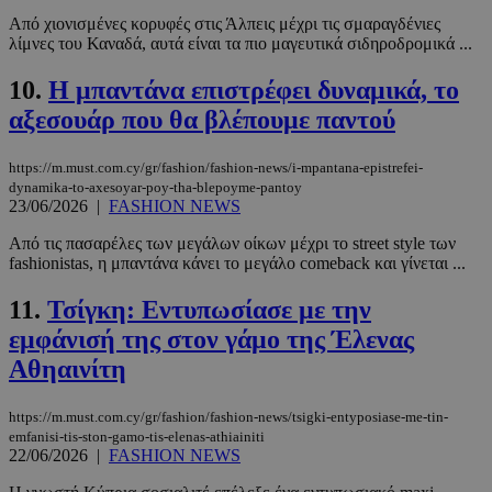
Από χιονισμένες κορυφές στις Άλπεις μέχρι τις σμαραγδένιες
λίμνες του Καναδά, αυτά είναι τα πιο μαγευτικά σιδηροδρομικά ...
10.
Η μπαντάνα επιστρέφει δυναμικά, το
αξεσουάρ που θα βλέπουμε παντού
https://m.must.com.cy/gr/fashion/fashion-news/i-mpantana-epistrefei-
dynamika-to-axesoyar-poy-tha-blepoyme-pantoy
23/06/2026
|
FASHION NEWS
Από τις πασαρέλες των μεγάλων οίκων μέχρι το street style των
fashionistas, η μπαντάνα κάνει το μεγάλο comeback και γίνεται ...
11.
Τσίγκη: Εντυπωσίασε με την
εμφάνισή της στον γάμο της Έλενας
Αθηαινίτη
https://m.must.com.cy/gr/fashion/fashion-news/tsigki-entyposiase-me-tin-
emfanisi-tis-ston-gamo-tis-elenas-athiainiti
22/06/2026
|
FASHION NEWS