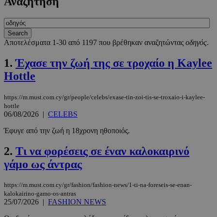
Αναζήτηση
Αποτελέσματα 1-30 από 1197 που βρέθηκαν αναζητώντας
οδηγός
.
1.
Έχασε την ζωή της σε τροχαίο η Kaylee
Hottle
https://m.must.com.cy/gr/people/celebs/exase-tin-zoi-tis-se-troxaio-i-kaylee-
hottle
06/08/2026
|
CELEBS
Έφυγε από την ζωή η 18χρονη ηθοποιός.
2.
Tι να φορέσεις σε έναν καλοκαιρινό
γάμο ως άντρας
https://m.must.com.cy/gr/fashion/fashion-news/1-ti-na-foreseis-se-enan-
kalokairino-gamo-os-antras
25/07/2026
|
FASHION NEWS