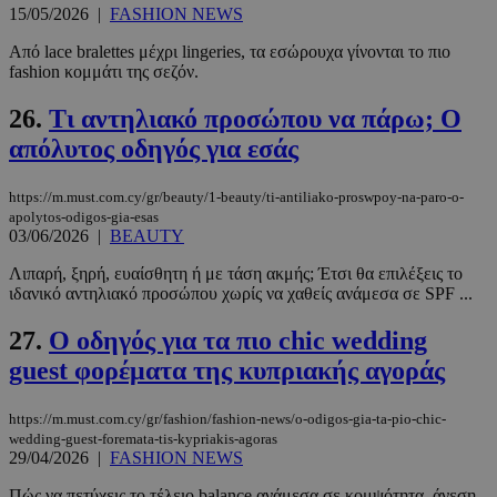
15/05/2026
|
FASHION NEWS
Από lace bralettes μέχρι lingeries, τα εσώρουχα γίνονται το πιο
fashion κομμάτι της σεζόν.
PHPSESSID
συνεδρί
PHP.net
www.must.com.cy
26.
Τι αντηλιακό προσώπου να πάρω; Ο
απόλυτος οδηγός για εσάς
https://m.must.com.cy/gr/beauty/1-beauty/ti-antiliako-proswpoy-na-paro-o-
apolytos-odigos-gia-esas
03/06/2026
|
BEAUTY
Λιπαρή, ξηρή, ευαίσθητη ή με τάση ακμής; Έτσι θα επιλέξεις το
ιδανικό αντηλιακό προσώπου χωρίς να χαθείς ανάμεσα σε SPF ...
27.
Ο οδηγός για τα πιο chic wedding
guest φορέματα της κυπριακής αγοράς
https://m.must.com.cy/gr/fashion/fashion-news/o-odigos-gia-ta-pio-chic-
wedding-guest-foremata-tis-kypriakis-agoras
29/04/2026
|
FASHION NEWS
Πώς να πετύχεις το τέλειο balance ανάμεσα σε κομψότητα, άνεση