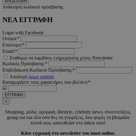
ΑΠΟΣΤΟΛΗ
Ανάκτηση κωδικού πρόσβασης
ΝΕΑ ΕΓΓΡΑΦΗ
Login with Facebook
Ονομα:*
Επώνυμο:*
Email:*
Επιθυμώ να λαμβάνω ενημερώσεις μέσω Newsletter
Κωδικός Πρόσβασης:*
Επιβεβαίωση Κωδικού Πρόσβασης:*
Προμηθευτής
Ονοματεπώνυμο
Λήξη
Περιγραφή
Προμηθευτής
/
Πεδίο
Αποδοχή
όρων χρήσης
Ονοματεπώνυμο
Λήξη
Περιγραφ
Προμηθευτής
/
Πεδίο
/
Καταχωρήστε τους χαρακτήρες που βλέπετε*
Ονοματεπώνυμο
Λήξη
Περιγραφ
__Secure-
.youtube.com
5 μήνες 4
Πεδίο
ROLLOUT_TOKEN
εβδομάδες
__cf_bm
29 λεπτά 55
Αυτό το c
Cloudflare
δευτερόλεπτα
χρησιμοπο
_ga_CH3P0ECTRP
.must.com.cy
Inc.
1 χρόνος 11
Αυτό το c
ΕΓΓΡΑΦΗ
Προμηθευτής
Ονοματεπώνυμο
Λήξη
Περιγραφή
για τη δι
.onesignal.com
μήνες
χρησιμοπο
/
Πεδίο
×
μεταξύ
από το Go
ανθρώπων
Analytics 
CEDGDPR
.ced.cy
1 χρόνος
ρομπότ. Α
Shopping, µόδα, οµορφιά, lifestyle, celebrity news, συνεντεύξεις,
διατήρησ
είναι επω
κατάστασ
going out και όλα όσα θες να γνωρίζεις, δυο φορές τη βδοµάδα
ttwid
.tiktok.com
11 μήνες 4
για τον
περιόδου
εβδομάδες
κοντά σου, κατευθείαν στο inbox σου!
ιστότοπο,
σύνδεσης
προκειμέν
YSC
συνεδρία
Αυτό το co
Google LLC
κάνει έγκ
Κάνε εγγραφή στο newsletter του must online.
_ga_CP837CRZ23
.must.com.cy
1 χρόνος 11
Αυτό το c
έχει ρυθμισ
.youtube.com