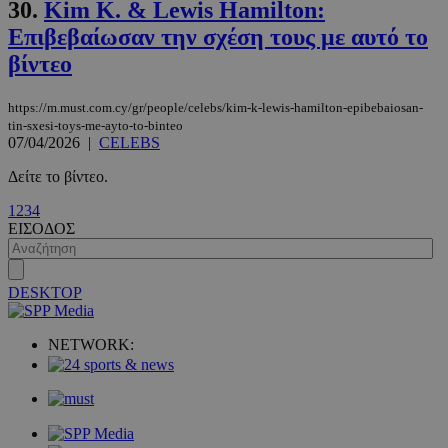
30.
Kim K. & Lewis Hamilton:
Επιβεβαίωσαν την σχέση τους με αυτό το
βίντεο
https://m.must.com.cy/gr/people/celebs/kim-k-lewis-hamilton-epibebaiosan-
tin-sxesi-toys-me-ayto-to-binteo
07/04/2026
|
CELEBS
Δείτε το βίντεο.
VISITOR_PRIVACY_METADATA
5 μήνες 4
YouTube
1
2
3
4
εβδομάδε
.youtube.com
ΕΙΣΟΔΟΣ
DESKTOP
NETWORK: