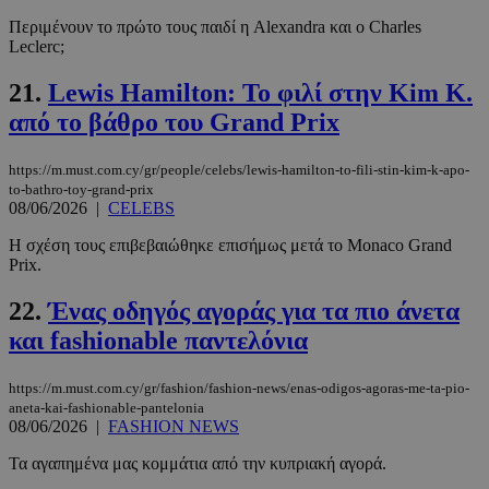
Περιμένουν το πρώτο τους παιδί η Alexandra και ο Charles
Leclerc;
__cf_bm
29 λεπτά 5
Cloudflare Inc.
δευτερόλε
.twitter.com
21.
Lewis Hamilton: Το φιλί στην Kim K.
από το βάθρο του Grand Prix
Google
Privacy Policy
https://m.must.com.cy/gr/people/celebs/lewis-hamilton-to-fili-stin-kim-k-apo-
to-bathro-toy-grand-prix
08/06/2026
|
CELEBS
Η σχέση τους επιβεβαιώθηκε επισήμως μετά το Monaco Grand
Prix.
__cf_bm
29 λεπτά 5
Cloudflare Inc.
22.
Ένας οδηγός αγοράς για τα πιο άνετα
δευτερόλε
.pexels.com
και fashionable παντελόνια
https://m.must.com.cy/gr/fashion/fashion-news/enas-odigos-agoras-me-ta-pio-
aneta-kai-fashionable-pantelonia
08/06/2026
|
FASHION NEWS
Τα αγαπημένα μας κομμάτια από την κυπριακή αγορά.