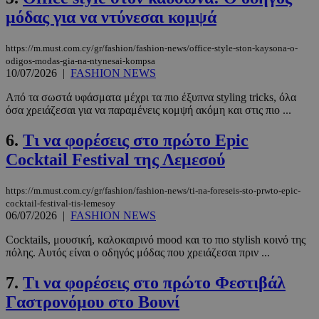
μόδας για να ντύνεσαι κομψά
https://m.must.com.cy/gr/fashion/fashion-news/office-style-ston-kaysona-o-
odigos-modas-gia-na-ntynesai-kompsa
10/07/2026
|
FASHION NEWS
Από τα σωστά υφάσματα μέχρι τα πιο έξυπνα styling tricks, όλα
όσα χρειάζεσαι για να παραμένεις κομψή ακόμη και στις πιο ...
6.
Τι να φορέσεις στο πρώτο Epic
Cocktail Festival της Λεμεσού
https://m.must.com.cy/gr/fashion/fashion-news/ti-na-foreseis-sto-prwto-epic-
cocktail-festival-tis-lemesoy
06/07/2026
|
FASHION NEWS
Cocktails, μουσική, καλοκαιρινό mood και το πιο stylish κοινό της
πόλης. Αυτός είναι ο οδηγός μόδας που χρειάζεσαι πριν ...
7.
Τι να φορέσεις στο πρώτο Φεστιβάλ
Γαστρονόμου στο Βουνί