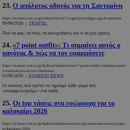
23.
Ο απόλυτος οδηγός για τη Σαντορίνη
LangCookie
www.must.com.cy
1 εβδομάδα
https://m.must.com.cy/gr/culture/travel/1-o-apolytos-odigos-gia-ti-santorini
μέρες
09/06/2026
|
TRAVEL
Πού να φας, να πιεις, να κολυμπήσεις και τι να μην χάσεις
24.
«7 point outfit»: Τι σημαίνει αυτός ο
CookieScriptConsent
4 εβδομάδ
CookieScript
2 μέρες
www.must.com.cy
κανόνας & πώς να τον εφαρμόσετε
https://m.must.com.cy/gr/fashion/fashion-news/7-point-outfit-t-simainei-aytos-
o-kanonas-pos-na-ton-efarmosete
03/06/2026
|
FASHION NEWS
Οι κανόνες που πρέπει να τηρούμε κάθε φορά που
«συναρμολογούμε» ένα outfit.
25.
Οι top τάσεις στα εσώρουχα για το
καλοκαίρι 2026
_scc_session
.entelia-
19 λεπτά 5
adserver.com
δευτερόλε
https://m.must.com.cy/gr/fashion/fashion-news/oi-top-taseis-sta-eswroyxa-gia-
to-kalokairi-2026