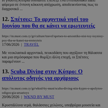
Η γνωστή Κύπρια σοσιαλιτέ επέλεξε ένα εντυπωσιακό maxi
φόρεμα σε έντονη κόκκινη απόχρωση, αποδεικνύοντας πως το
διαχρονικό ...
12.
Σπέτσες: Το αρχοντικό νησί του
Ιουνίου που θα σε κάνει να ερωτευτείς
https://m.must.com.cy/gr/culture/travel/spetses-to-arxontiko-nisi-toy-ioynioy-
poy-tha-se-kanei-na-eroteyteis
17/06/2026
|
TRAVEL
Με νεοκλασικά αρχοντικά, πευκοδάση που αγγίζουν τη θάλασσα
και μια ατμόσφαιρα που θυμίζει άλλη εποχή, οι Σπέτσες
παραμένουν ...
13.
Scuba Diving στην Κύπρο: Ο
απόλυτος οδηγός για αρχάριους
https://m.must.com.cy/gr/wknd-by-must/scuba-diving-stin-kypro-o-apolytos-
odigos-gia-arxarioys
20/06/2026
|
WKND BY MUST
Κρυστάλλινα νερά, θαλάσσιες χελώνες, υποβρύχια μουσεία και