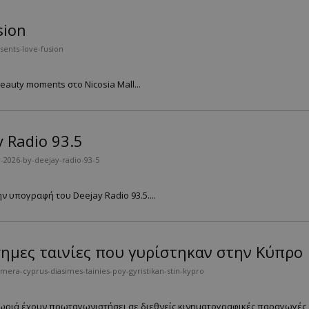
sion
sents-love-fusion
auty moments στο Nicosia Mall...
 Radio 93.5
-2026-by-deejay-radio-93-5
ην υπογραφή του Deejay Radio 93.5....
άσημες ταινίες που γυρίστηκαν στην Κύπρο
mera-cyprus-diasimes-tainies-poy-gyristikan-stin-kypro
χωριά έχουν πρωταγωνιστήσει σε διεθνείς κινηματογραφικές παραγωγές εδ