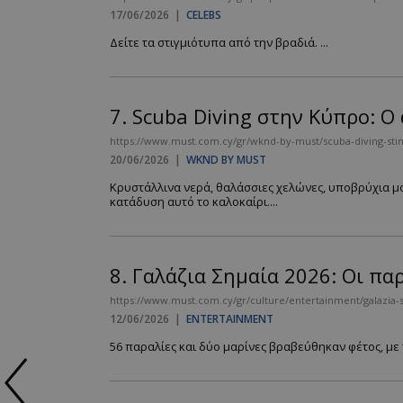
17/06/2026
|
CELEBS
Δείτε τα στιγμιότυπα από την βραδιά. ...
7.
Scuba Diving στην Κύπρο: Ο
https://www.must.com.cy/gr/wknd-by-must/scuba-diving-stin-
20/06/2026
|
WKND BY MUST
Κρυστάλλινα νερά, θαλάσσιες χελώνες, υποβρύχια μο
κατάδυση αυτό το καλοκαίρι....
8.
Γαλάζια Σημαία 2026: Οι πα
https://www.must.com.cy/gr/culture/entertainment/galazia-s
12/06/2026
|
ENTERTAINMENT
56 παραλίες και δύο μαρίνες βραβεύθηκαν φέτος, με 