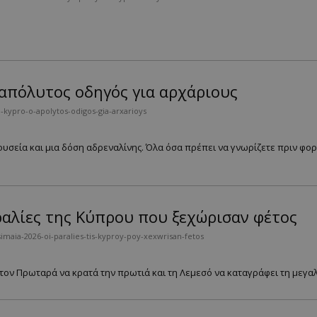
 απόλυτος οδηγός για αρχάριους
kypro-o-apolytos-odigos-gia-arxarioys
υσεία και μια δόση αδρεναλίνης. Όλα όσα πρέπει να γνωρίζετε πριν φορ
ραλίες της Κύπρου που ξεχώρισαν φέτος
imaia-2026-oi-paralies-tis-kyproy-poy-xexwrisan-fetos
τον Πρωταρά να κρατά την πρωτιά και τη Λεμεσό να καταγράφει τη μεγαλύ