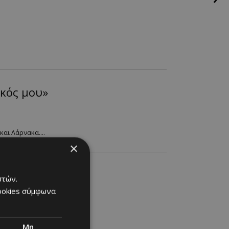
κός μου»
αι Λάρνακα....
×
στών.
cookies σύμφωνα
Μη