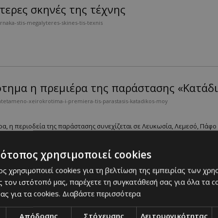
τερες σκηνές της τέχνης
naka-stis-megalyteres-skines-tis-texnis
τημα η πρεμιέρα της παράστασης «Κατάδι
tetameno-xeirokrotima-i-premiera-tis-parastasis-katadikos-moy
α, η περιοδεία της παράστασης συνεχίζεται σε Λευκωσία, Λεμεσό, Πάφο κ
τότοπος χρησιμοποιεί cookies
 το Sun Screen Velvet
ς χρησιμοποιεί cookies για τη βελτίωση της εμπειρίας των χρη
nasystinei-to-sun-screen-velvet
 τον ιστότοπό μας, παρέχετε τη συγκατάθεσή σας για όλα τα 
ας για τα cookies.
Διαβάστε περισσότερα
ερωμένο στη σημασία της καθημερινής αντηλιακής προστασίας....
Απόδοσης
Στόχευσης
Λειτουργικότητας