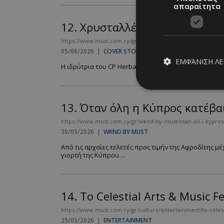
απαραίτητα
12.
Χρυσταλλένα Πουλλή: The 
https://www.must.com.cy/gr/cover-story/xristallena-poylli
05/06/2026
|
COVER STORY
ΕΜΦΆΝΙΣΗ Λ
Η ιδρύτρια του CP Herbalist μιλά για την πορεία της, 
13.
Όταν όλη η Κύπρος κατέβα
Απολύτω
https://www.must.com.cy/gr/wknd-by-must/otan-oli-i-kypros
Τα απολύτως απαραίτ
30/05/2026
|
WKND BY MUST
διαχείριση λογαρια
Από τις αρχαίες τελετές προς τιμήν της Αφροδίτης μέ
γιορτή της Κύπρου....
Ονοματεπώνυμο
PinToTopCookie
14.
Το Celestial Arts & Music F
https://www.must.com.cy/gr/culture/entertainment/to-celestial
__cf_bm
29/05/2026
|
ENTERTAINMENT