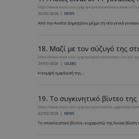
https://www.must.com.cy/gr/people/news/poies-einai-oi-11-g
PHPSESSID
25/05/2026
|
NEWS
Από την Αννίτα Δημητρίου μέχρι τη νέα γενιά γυναικώ
18.
Μαζί με τον σύζυγό της στ
https://www.must.com.cy/gr/people/celebs/mazi-me-ton-syzygo
VISITOR_PRIVACY
24/05/2026
|
CELEBS
Η κομψή εμφάνισή της....
19.
Το συγκινητικό βίντεο της
takeOverCookie
https://www.must.com.cy/gr/people/news/to-sygkinitiko-binteo
22/05/2026
|
NEWS
Το αποκλειστικό βίντεο–ευχαριστώ της Άννας Βίσση π
AdSphere-GDPR