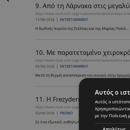
9.
Από τη Λάρνακα στις μεγαλύ
https://www.must.com.cy/gr/culture/entertainment/apo-ti-lar
11/06/2026
|
ENTERTAINMENT
Η διεθνής πορεία της Στέλλας και της Μαρίας Παπά ...
10.
Με παρατεταμένο χειροκρό
https://www.must.com.cy/gr/culture/entertainment/me-para
05/06/2026
|
ENTERTAINMENT
Μετά τη θερμή ανταπόκριση του κοινού στην πρεμιέρ
Αυτός ο ισ
11.
Η Frezyderm επανασυστήνει
Αυτός ο ιστότοπο
https://www.must.com.cy/gr/culture/promo/i-frezyderm-epa
Χρησιμοποιώντας
02/06/2026
|
PROMO
με την Πολιτική μ
Σε ένα εξωτικό, καθηλωτικό Golden Hour event, αφι
Απολύτως