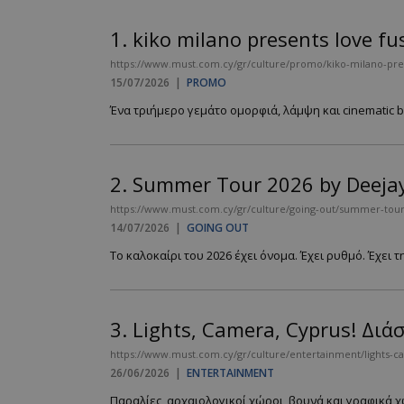
1.
kiko milano presents love fu
https://www.must.com.cy/gr/culture/promo/kiko-milano-pre
15/07/2026
|
PROMO
Ένα τριήμερο γεμάτο ομορφιά, λάμψη και cinematic be
2.
Summer Tour 2026 by Deejay
https://www.must.com.cy/gr/culture/going-out/summer-tour
14/07/2026
|
GOING OUT
Το καλοκαίρι του 2026 έχει όνομα. Έχει ρυθμό. Έχει τ
3.
Lights, Camera, Cyprus! Δι
https://www.must.com.cy/gr/culture/entertainment/lights-ca
26/06/2026
|
ENTERTAINMENT
Παραλίες, αρχαιολογικοί χώροι, βουνά και γραφικά 