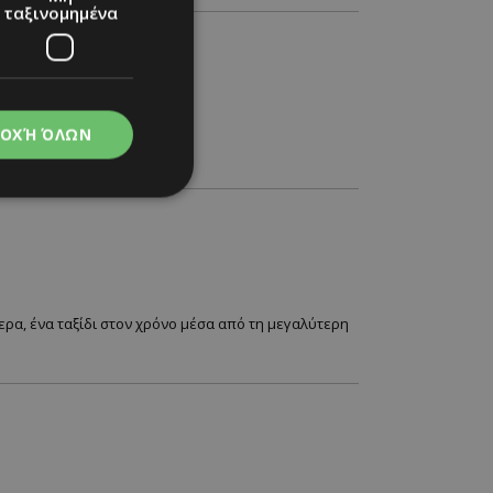
ταξινομημένα
ΟΧΉ ΌΛΩΝ
νομημένα
στη και τη
τητα cookies.
μερα, ένα ταξίδι στον χρόνο μέσα από τη μεγαλύτερη
apping δηλαδή να
ημέρα στον χρήστη
ιες όπως είναι το
up και push down
ι για τη διάκριση
Αυτό είναι