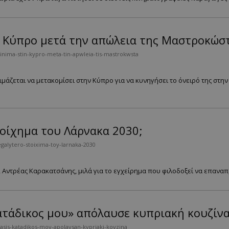
ην Κύπρο μετά την απώλεια της Μαστροκώσ
inima-stin-kypro-meta-tin-apwleia-tis-mastrokwsta
άζεται να μετακομίσει στην Κύπρο για να κυνηγήσει το όνειρό της στην 
τοίχημα του Λάρνακα 2030;
alytero-stoixima-toy-larnaka-2030
Αντρέας Καρακατσάνης, μιλά για το εγχείρημα που φιλοδοξεί να επαναπρο
ατάδικος μου» απόλαυσε κυπριακή κουζίν
tasis-katadikos-moy-apolaysan-kypriaki-koyzina