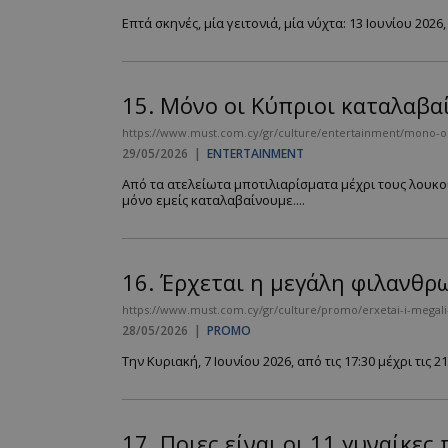
Επτά σκηνές, μία γειτονιά, μία νύχτα: 13 Ιουνίου 2026,
__cf_bm
15.
Μόνο οι Κύπριοι καταλαβα
https://www.must.com.cy/gr/culture/entertainment/mono-oi-
29/05/2026
|
ENTERTAINMENT
LangCookie
Από τα ατελείωτα μποτιλιαρίσματα μέχρι τους λουκο
CookieScriptConse
μόνο εμείς καταλαβαίνουμε....
16.
Έρχεται η μεγάλη φιλανθρω
_scc_session
https://www.must.com.cy/gr/culture/promo/erxetai-i-megali-fi
PHPSESSID
28/05/2026
|
PROMO
Την Κυριακή, 7 Ιουνίου 2026, από τις 17:30 μέχρι τις
17.
Ποιες είναι οι 11 γυναίκε