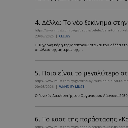
4.
Δέλλα: Tο νέο ξεκίνημα στ
https://www.must.com.cy/gr/people/celebs/della-to-neo-xek
23/06/2026
|
CELEBS
Η 18χρονη κόρη της Μαστροκώστα και του Δέλλα ετοιμ
απώλεια της μητέρας της. ...
5.
Ποιο είναι το μεγαλύτερο σ
https://www.must.com.cy/gr/wknd-by-must/poio-einai-to-meg
20/06/2026
|
WKND BY MUST
Ο Γενικός Διευθυντής του Οργανισμού Λάρνακα 2030, 
6.
Το καστ της παράστασης «Κ
https://www.must.com.cy/gr/people/celebs/to-kast-tis-paras