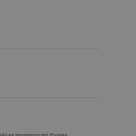
ώ και περισσότερα από 70 χρόνια. ...