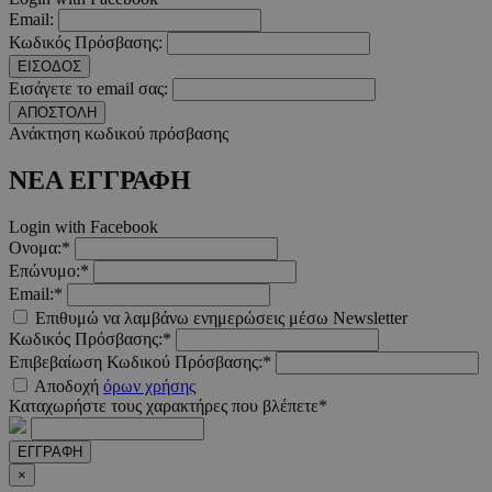
Email:
Κωδικός Πρόσβασης:
ΕΙΣΟΔΟΣ
Εισάγετε το email σας:
ΑΠΟΣΤΟΛΗ
Ανάκτηση κωδικού πρόσβασης
ΝΕΑ ΕΓΓΡΑΦΗ
Login with Facebook
AdSphere-GDPR
delivery.ad-
1 χρόνος
sphere.eu
Ονομα:*
Επώνυμο:*
Email:*
Επιθυμώ να λαμβάνω ενημερώσεις μέσω Newsletter
Κωδικός Πρόσβασης:*
Επιβεβαίωση Κωδικού Πρόσβασης:*
Αποδοχή
όρων χρήσης
Καταχωρήστε τους χαρακτήρες που βλέπετε*
ΕΓΓΡΑΦΗ
×