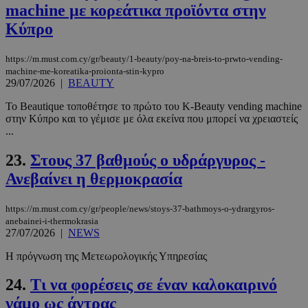
machine με κορεάτικα προϊόντα στην
Κύπρο
https://m.must.com.cy/gr/beauty/1-beauty/poy-na-breis-to-prwto-vending-
__cf_bm
29 λεπτά 5
Cloudflare Inc.
machine-me-koreatika-proionta-stin-kypro
δευτερόλε
.pexels.com
29/07/2026
|
BEAUTY
Το Beautique τοποθέτησε το πρώτο του K-Beauty vending machine
στην Κύπρο και το γέμισε με όλα εκείνα που μπορεί να χρειαστείς
...
23.
Στους 37 βαθμούς ο υδράργυρος -
Ανεβαίνει η θερμοκρασία
https://m.must.com.cy/gr/people/news/stoys-37-bathmoys-o-ydrargyros-
anebainei-i-thermokrasia
LangCookie
www.must.com.cy
1 εβδομάδα
27/07/2026
|
NEWS
μέρες
Η πρόγνωση της Μετεωρολογικής Υπηρεσίας
24.
Tι να φορέσεις σε έναν καλοκαιρινό
CookieScriptConsent
4 εβδομάδ
CookieScript
γάμο ως άντρας
2 μέρες
www.must.com.cy