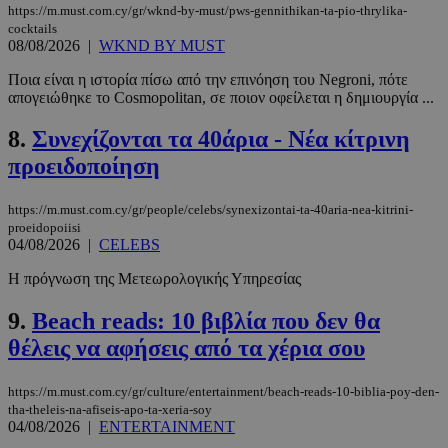
https://m.must.com.cy/gr/wknd-by-must/pws-gennithikan-ta-pio-thrylika-
cocktails
08/08/2026
|
WKND BY MUST
Ποια είναι η ιστορία πίσω από την επινόηση του Negroni, πότε
απογειώθηκε το Cosmopolitan, σε ποιον οφείλεται η δημιουργία ...
8.
Συνεχίζονται τα 40άρια - Νέα κίτρινη
προειδοποίηση
https://m.must.com.cy/gr/people/celebs/synexizontai-ta-40aria-nea-kitrini-
proeidopoiisi
04/08/2026
|
CELEBS
Η πρόγνωση της Μετεωρολογικής Υπηρεσίας
9.
Beach reads: 10 βιβλία που δεν θα
θέλεις να αφήσεις από τα χέρια σου
https://m.must.com.cy/gr/culture/entertainment/beach-reads-10-biblia-poy-den-
tha-theleis-na-afiseis-apo-ta-xeria-soy
04/08/2026
|
ENTERTAINMENT