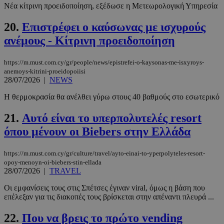
Ο ιστότοπος δεν μπορεί να χρησιμοποιηθεί σωστά
Νέα κίτρινη προειδοποίηση, εξέδωσε η Μετεωρολογική Υπηρεσία
χωρίς τα απολύτως απαραίτητα cookies.
20.
Επιστρέφει ο καύσωνας με ισχυρούς
Προμηθευτής
/
Ονοματεπώνυμο
Λήξη
Πεδίο
ανέμους - Κίτρινη προειδοποίηση
PinToTopCookie
www.must.com.cy
12 ώρες
https://m.must.com.cy/gr/people/news/epistrefei-o-kaysonas-me-isxyroys-
anemoys-kitrini-proeidopoiisi
28/07/2026
|
NEWS
Η θερμοκρασία θα ανέλθει γύρω στους 40 βαθμούς στο εσωτερικό
21.
Αυτό είναι το υπερπολυτελές resort
όπου μένουν οι Biebers στην Ελλάδα
https://m.must.com.cy/gr/culture/travel/ayto-einai-to-yperpolyteles-resort-
__cf_bm
29 λεπτά 5
Cloudflare Inc.
opoy-menoyn-oi-biebers-stin-ellada
δευτερόλε
.twitter.com
28/07/2026
|
TRAVEL
Οι εμφανίσεις τους στις Σπέτσες έγιναν viral, όμως η βάση που
επέλεξαν για τις διακοπές τους βρίσκεται στην απέναντι πλευρά ...
Google
Privacy Policy
22.
Που να βρεις το πρώτο vending