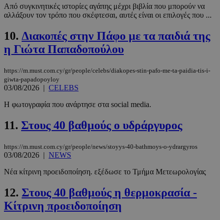
Από συγκινητικές ιστορίες αγάπης μέχρι βιβλία που μπορούν να
αλλάξουν τον τρόπο που σκέφτεσαι, αυτές είναι οι επιλογές που ...
10.
Διακοπές στην Πάφο με τα παιδιά της
η Γιώτα Παπαδοπούλου
https://m.must.com.cy/gr/people/celebs/diakopes-stin-pafo-me-ta-paidia-tis-i-
giwta-papadopoyloy
03/08/2026
|
CELEBS
Η φωτογραφία που ανάρτησε στα social media.
11.
Στους 40 βαθμούς ο υδράργυρος
https://m.must.com.cy/gr/people/news/stoyys-40-bathmoys-o-ydrargyros
03/08/2026
|
NEWS
Νέα κίτρινη προειδοποίηση. εξέδωσε το Τμήμα Μετεωρολογίας
12.
Στους 40 βαθμούς η θερμοκρασία -
Κίτρινη προειδοποίηση