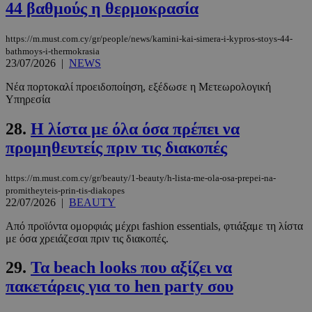
44 βαθμούς η θερμοκρασία
https://m.must.com.cy/gr/people/news/kamini-kai-simera-i-kypros-stoys-44-
bathmoys-i-thermokrasia
23/07/2026
|
NEWS
Νέα πορτοκαλί προειδοποίηση, εξέδωσε η Μετεωρολογική
Υπηρεσία
28.
H λίστα με όλα όσα πρέπει να
προμηθευτείς πριν τις διακοπές
https://m.must.com.cy/gr/beauty/1-beauty/h-lista-me-ola-osa-prepei-na-
promitheyteis-prin-tis-diakopes
22/07/2026
|
BEAUTY
Από προϊόντα ομορφιάς μέχρι fashion essentials, φτιάξαμε τη λίστα
με όσα χρειάζεσαι πριν τις διακοπές.
29.
Τα beach looks που αξίζει να
πακετάρεις για το hen party σου
PHPSESSID
συνεδρί
PHP.net
m.must.com.cy