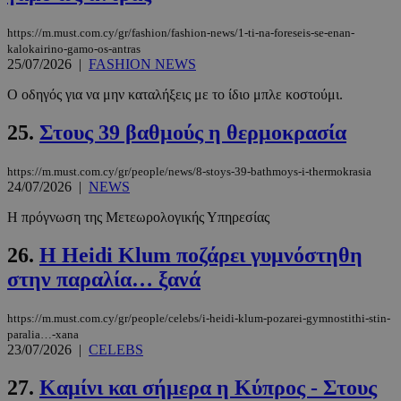
https://m.must.com.cy/gr/fashion/fashion-news/1-ti-na-foreseis-se-enan-
kalokairino-gamo-os-antras
25/07/2026
|
FASHION NEWS
Ο οδηγός για να μην καταλήξεις με το ίδιο μπλε κοστούμι.
25.
Στους 39 βαθμούς η θερμοκρασία
https://m.must.com.cy/gr/people/news/8-stoys-39-bathmoys-i-thermokrasia
24/07/2026
|
NEWS
_scc_session
.entelia-
19 λεπτά 5
Η πρόγνωση της Μετεωρολογικής Υπηρεσίας
adserver.com
δευτερόλε
26.
Η Heidi Klum ποζάρει γυμνόστηθη
στην παραλία… ξανά
https://m.must.com.cy/gr/people/celebs/i-heidi-klum-pozarei-gymnostithi-stin-
PHPSESSID
συνεδρί
PHP.net
www.must.com.cy
paralia…-xana
23/07/2026
|
CELEBS
27.
Καμίνι και σήμερα η Κύπρος - Στους