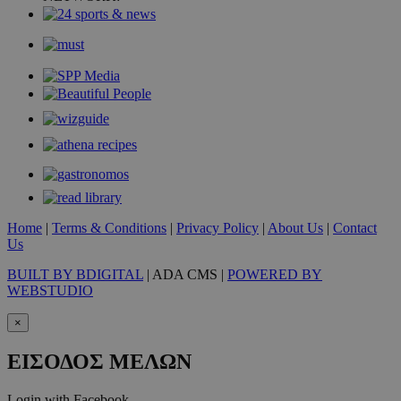
VISITOR_PRIVACY_METADATA
5 μήνες 4
YouTube
εβδομάδε
.youtube.com
Home
|
Terms & Conditions
|
Privacy Policy
|
About Us
|
Contact
Us
BUILT BY BDIGITAL
| ADA CMS |
POWERED BY
WEBSTUDIO
×
ΕΙΣΟΔΟΣ ΜΕΛΩΝ
takeOverCookie
www.must.com.cy
1 μέρα
Login with Facebook