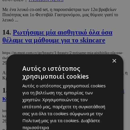
Με ένα λευκό co-ord set, η παρουσιάστρια των 12α βραβείων
Ποιότητας και 1ο Φεστιβάλ Γαστρονόμου, μας θύμισε γιατί το
λευκό ...
14.
Ρωτήσαμε μία αισθητικό όλα όσα
θέλαμε να μάθουμε για το skincare
https://m.must.com.cy/gr/beauty/1-beauty/2-rotisame-mia-aisthitiko-ola-osa-
thelame-na-mathoyme-gia-to-skincare
×
29/06/2026
|
BEAUTY
Αυτός ο ιστότοπος
Από τα viral trends του TikTok μέχρι τη σημασία του αντηλιακού, η
χρησιμοποιεί cookies
Κρίστη Αντωνοπούλου απαντά στις πιο συχνές απορίες και ...
Αυτός ο ιστότοπος χρησιμοποιεί cookies
15.
Θάλασσα και μαλλιά: Τελικά το αλάτι
για τη βελτίωση της εμπειρίας των
κάνει κακό;
χρηστών. Χρησιμοποιώντας τον
ιστότοπό μας, παρέχετε τη συγκατάθεσή
https://m.must.com.cy/gr/beauty/1-beauty/thalassa-kai-mallia-telika-to-alati-
σας για όλα τα cookies σύμφωνα με την
kanei-kako
Πολιτική μας για τα cookies.
Διαβάστε
26/06/2026
|
BEAUTY
περισσότερα