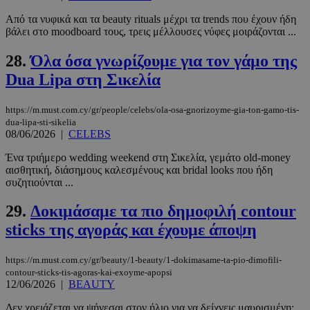
Από τα νυφικά και τα beauty rituals μέχρι τα trends που έχουν ήδη
βάλει στο moodboard τους, τρεις μέλλουσες νύφες μοιράζονται ...
28.
Όλα όσα γνωρίζουμε για τον γάμο της
Dua Lipa στη Σικελία
https://m.must.com.cy/gr/people/celebs/ola-osa-gnorizoyme-gia-ton-gamo-tis-
PHPSESSID
συνεδρί
PHP.net
m.must.com.cy
dua-lipa-sti-sikelia
08/06/2026
|
CELEBS
Ένα τριήμερο wedding weekend στη Σικελία, γεμάτο old-money
αισθητική, διάσημους καλεσμένους και bridal looks που ήδη
συζητιούνται ...
29.
Δοκιμάσαμε τα πιο δημοφιλή contour
sticks της αγοράς και έχουμε άποψη
https://m.must.com.cy/gr/beauty/1-beauty/1-dokimasame-ta-pio-dimofili-
contour-sticks-tis-agoras-kai-exoyme-apopsi
12/06/2026
|
BEAUTY
Δεν χρειάζεται να ψήνεσαι στον ήλιο για να δείχνεις μαυρισμένη: