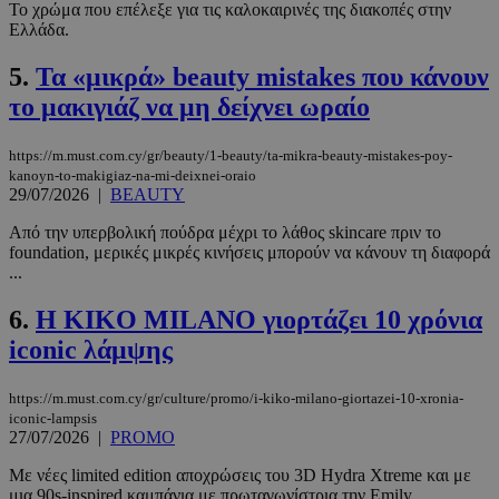
Το χρώμα που επέλεξε για τις καλοκαιρινές της διακοπές στην
Ελλάδα.
5.
Τα «μικρά» beauty mistakes που κάνουν
το μακιγιάζ να μη δείχνει ωραίο
https://m.must.com.cy/gr/beauty/1-beauty/ta-mikra-beauty-mistakes-poy-
kanoyn-to-makigiaz-na-mi-deixnei-oraio
29/07/2026
|
BEAUTY
Από την υπερβολική πούδρα μέχρι το λάθος skincare πριν το
foundation, μερικές μικρές κινήσεις μπορούν να κάνουν τη διαφορά
...
6.
Η KIKO MILANO γιορτάζει 10 χρόνια
iconic λάμψης
https://m.must.com.cy/gr/culture/promo/i-kiko-milano-giortazei-10-xronia-
iconic-lampsis
27/07/2026
|
PROMO
Με νέες limited edition αποχρώσεις του 3D Hydra Xtreme και με
μια 90s-inspired καμπάνια με πρωταγωνίστρια την Emily