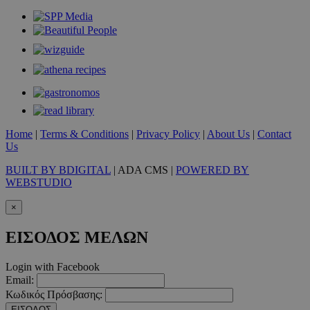
takeOverCookie
www.must.com.cy
1 μέρα
Home
|
Terms & Conditions
|
Privacy Policy
|
About Us
|
Contact
Us
BUILT BY BDIGITAL
| ADA CMS |
POWERED BY
WEBSTUDIO
×
ΕΙΣΟΔΟΣ ΜΕΛΩΝ
Login with Facebook
AdSphere-GDPR
delivery.ad-
1 χρόνος
Email:
sphere.eu
Κωδικός Πρόσβασης:
ΕΙΣΟΔΟΣ