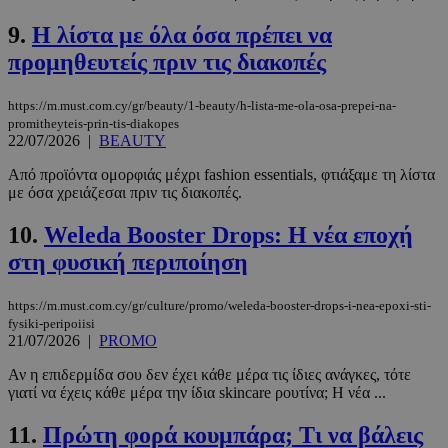
9.
H λίστα με όλα όσα πρέπει να
προμηθευτείς πριν τις διακοπές
https://m.must.com.cy/gr/beauty/1-beauty/h-lista-me-ola-osa-prepei-na-
promitheyteis-prin-tis-diakopes
22/07/2026
|
BEAUTY
Από προϊόντα ομορφιάς μέχρι fashion essentials, φτιάξαμε τη λίστα
με όσα χρειάζεσαι πριν τις διακοπές.
10.
Weleda Booster Drops: Η νέα εποχή
στη φυσική περιποίηση
https://m.must.com.cy/gr/culture/promo/weleda-booster-drops-i-nea-epoxi-sti-
fysiki-peripoiisi
21/07/2026
|
PROMO
Αν η επιδερμίδα σου δεν έχει κάθε μέρα τις ίδιες ανάγκες, τότε
γιατί να έχεις κάθε μέρα την ίδια skincare ρουτίνα; Η νέα ...
11.
Πρώτη φορά κουμπάρα; Τι να βάλεις