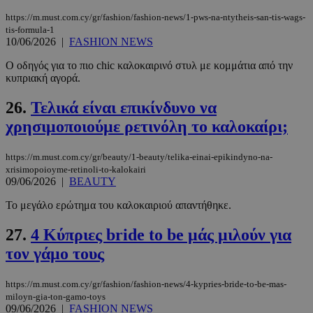
https://m.must.com.cy/gr/fashion/fashion-news/1-pws-na-ntytheis-san-tis-wags-
tis-formula-1
10/06/2026
|
FASHION NEWS
Ο οδηγός για το πιο chic καλοκαιρινό στυλ με κομμάτια από την
PHPSESSID
συνεδρί
PHP.net
κυπριακή αγορά.
www.must.com.cy
26.
Τελικά είναι επικίνδυνο να
χρησιμοποιούμε ρετινόλη το καλοκαίρι;
https://m.must.com.cy/gr/beauty/1-beauty/telika-einai-epikindyno-na-
xrisimopoioyme-retinoli-to-kalokairi
09/06/2026
|
BEAUTY
Το μεγάλο ερώτημα του καλοκαιριού απαντήθηκε.
27.
4 Κύπριες bride to be μάς μιλούν για
τον γάμο τους
https://m.must.com.cy/gr/fashion/fashion-news/4-kypries-bride-to-be-mas-
miloyn-gia-ton-gamo-toys
09/06/2026
|
FASHION NEWS