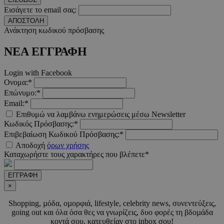
Εισάγετε το email σας:
ΑΠΟΣΤΟΛΗ
Ανάκτηση κωδικού πρόσβασης
ΝΕΑ ΕΓΓΡΑΦΗ
Login with Facebook
Ονομα:*
Επώνυμο:*
Email:*
Επιθυμώ να λαμβάνω ενημερώσεις μέσω Newsletter
Κωδικός Πρόσβασης:*
Προμηθευτής
Ονοματεπώνυμο
Λήξη
Περιγραφή
Επιβεβαίωση Κωδικού Πρόσβασης:*
Προμηθευτής
/
Πεδίο
Ονοματεπώνυμο
Λήξη
Περιγραφ
Προμηθευτής
/
Πεδίο
/
Αποδοχή
όρων χρήσης
Ονοματεπώνυμο
Λήξη
Περιγραφ
__Secure-
.youtube.com
5 μήνες 4
Πεδίο
Καταχωρήστε τους χαρακτήρες που βλέπετε*
ROLLOUT_TOKEN
εβδομάδες
__cf_bm
29 λεπτά 55
Αυτό το c
Cloudflare
δευτερόλεπτα
χρησιμοπο
_ga_CH3P0ECTRP
.must.com.cy
Inc.
1 χρόνος 11
Αυτό το c
Προμηθευτής
Ονοματεπώνυμο
Λήξη
Περιγραφή
για τη δι
.onesignal.com
μήνες
χρησιμοπο
/
Πεδίο
ΕΓΓΡΑΦΗ
μεταξύ
από το Go
ανθρώπων
×
Analytics 
CEDGDPR
.ced.cy
1 χρόνος
ρομπότ. Α
διατήρησ
είναι επω
κατάστασ
Shopping, µόδα, οµορφιά, lifestyle, celebrity news, συνεντεύξεις,
ttwid
.tiktok.com
11 μήνες 4
για τον
περιόδου
εβδομάδες
going out και όλα όσα θες να γνωρίζεις, δυο φορές τη βδοµάδα
ιστότοπο,
σύνδεσης
προκειμέν
κοντά σου, κατευθείαν στο inbox σου!