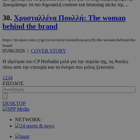
Δοκιμάσαμε τα πιο δημοφιλή contour και bronzing sticks της ...
30.
Χρυσταλλένα Πουλλή: The woman
behind the brand
https://m.must.com.cy/gr/cover-story/xristallena-poylli-the-woman-behind-the-
brand
05/06/2026
|
COVER STORY
Η ιδρύτρια του CP Herbalist μιλά για την πορεία της, τις θυσίες
πίσω από την επιτυχία και τα όνειρα που μόλις ξεκινούν.
VISITOR_PRIVACY_METADATA
5 μήνες 4
YouTube
εβδομάδε
.youtube.com
1
2
3
4
ΕΙΣΟΔΟΣ
DESKTOP
NETWORK: