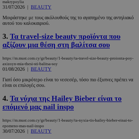
makrypoylia
31/07/2026
|
BEAUTY
Μοιράστηκε με τους ακόλουθούς της το αγαπημένο της αντηλιακό
αυτού του καλοκαιριού.
3.
Τα travel-size beauty προϊόντα που
αξίζουν μια θέση στη βαλίτσα σου
https://m.must.com.cy/gr/beauty/1-beauty/ta-travel-size-beauty-proionta-poy-
axizoyn-mia-thesi-sti-balitsa-soy
01/08/2026
|
BEAUTY
Γιατί όσο μικρότερο είναι το νεσεσέρ, τόσο πιο έξυπνες πρέπει να
είναι οι επιλογές σου.
4.
Τα νύχια της Hailey Bieber είναι το
επόμενό μας nail inspo
https://m.must.com.cy/gr/beauty/1-beauty/ta-nyxia-tis-hailey-bieber-einai-to-
epomeno-mas-nail-inspo
30/07/2026
|
BEAUTY