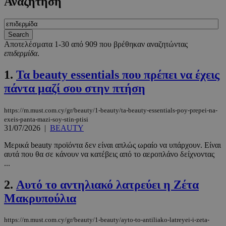
Αναζήτηση
Αποτελέσματα 1-30 από 909 που βρέθηκαν αναζητώντας
επιδερμίδα
.
1.
Τα beauty essentials που πρέπει να έχεις
πάντα μαζί σου στην πτήση
https://m.must.com.cy/gr/beauty/1-beauty/ta-beauty-essentials-poy-prepei-na-
exeis-panta-mazi-soy-stin-ptisi
31/07/2026
|
BEAUTY
Μερικά beauty προϊόντα δεν είναι απλώς ωραίο να υπάρχουν. Είναι
αυτά που θα σε κάνουν να κατέβεις από το αεροπλάνο δείχνοντας
...
2.
Αυτό το αντηλιακό λατρεύει η Ζέτα
Μακρυπούλια
https://m.must.com.cy/gr/beauty/1-beauty/ayto-to-antiliako-latreyei-i-zeta-