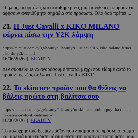
Ο ήλιος, οι ορμόνες και οι καθημερινές μας συνήθειες μπορούν να
αφήσουν ανεπιθύμητα σημάδια στο πρόσωπο. Όλα όσα πρέπει ...
__cf_bm
29 λεπτά 5
Cloudflare Inc.
21.
Η Just Cavalli x KIKO MILANO
δευτερόλε
.twitter.com
φέρνει πίσω την Y2K λάμψη
Google
https://m.must.com.cy/gr/beauty/1-beauty/i-just-cavalli-x-kiko-milano-fernei-
Privacy Policy
piso-tin-y2k-lampsi
16/06/2026
|
BEAUTY
Δεν σκοπεύαμε να αγοράσουμε τίποτα, μέχρι που είδαμε αυτό το
προϊόν της νέας συλλογής Just Cavalli x KIKO
22.
Το skincare προϊόν που θα θέλεις να
__cf_bm
29 λεπτά 5
Cloudflare Inc.
βάλεις πρώτο στη βαλίτσα σου
δευτερόλε
.pexels.com
https://m.must.com.cy/gr/beauty/1-beauty/to-skincare-proion-poy-tha-theleis-
na-baleis-prwto-sti-balitsa-soy
16/06/2026
|
BEAUTY
Το πολυχρηστικό beauty προϊόν που δοκίμασα σε πρόσωπο, σώμα
και μαλλιά και κέρδισε μόνιμη θέση στη ρουτίνα περιποίησης μου.