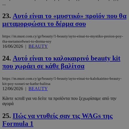
...
23.
Αυτό είναι το «μυστικό» προϊόν που θα
LangCookie
www.must.com.cy
1 εβδομάδα
μεταμορφώσει το δέρμα σου
μέρες
https://m.must.com.cy/gr/beauty/1-beauty/ayto-einai-to-mystiko-proion-poy-
tha-metamorfwsei-to-derma-soy
16/06/2026
|
BEAUTY
CookieScriptConsent
4 εβδομάδ
CookieScript
2 μέρες
www.must.com.cy
24.
Αυτό είναι το καλοκαιρινό beauty kit
που χωράει σε κάθε βαλίτσα
https://m.must.com.cy/gr/beauty/1-beauty/ayto-einai-to-kalokairino-beauty-
kit-poy-xoraei-se-kathe-balitsa
12/06/2026
|
BEAUTY
Κάντε scroll για να δείτε τα προϊόντα που ξεχωρίσαμε από την
αγορά
25.
Πώς να ντυθείς σαν τις WAGs της
_scc_session
.entelia-
19 λεπτά 5
Formula 1
adserver.com
δευτερόλε