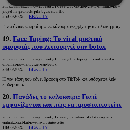
https://m.must.com.cy/gr/beauty/1-beauty/10-mythoi-gia-to-antiliako-poy-
prepei-na-gnorizeis-prin-bgeis-ston-ilio
25/06/2026
|
BEAUTY
Απολύτως απαραίτητα
Απόδοσης
Στόχευσης
Λειτουργικότητας
Είναι όντως απαραίτητο να κάνουμε reapply την αντηλιακή μας;
Μη ταξινομημένα
19.
Face Taping: Το viral μυστικό
Τα απολύτως απαραίτητα cookies επιτρέπουν
ομορφιάς που λειτουργεί σαν botox
βασικές λειτουργίες του ιστότοπου, όπως τη
σύνδεση χρήστη και τη διαχείριση λογαριασμού.
Ο ιστότοπος δεν μπορεί να χρησιμοποιηθεί σωστά
https://m.must.com.cy/gr/beauty/1-beauty/face-taping-to-viral-mystiko-
χωρίς τα απολύτως απαραίτητα cookies.
omorfias-poy-leitoyrgei-san-botox
24/06/2026
|
BEAUTY
Προμηθευτής
/
Ονοματεπώνυμο
Λήξη
Πεδίο
Η νέα τάση που κάνει θραύση στο TikTok και υπόσχεται λεία
επιδερμίδα.
PinToTopCookie
www.must.com.cy
12 ώρες
20.
Πανάδες το καλοκαίρι: Γιατί
εμφανίζονται και πώς να προστατευτείτε
https://m.must.com.cy/gr/beauty/1-beauty/panades-to-kalokairi-giati-
emfanizontai-kai-pws-na-prostateyteite
18/06/2026
|
BEAUTY