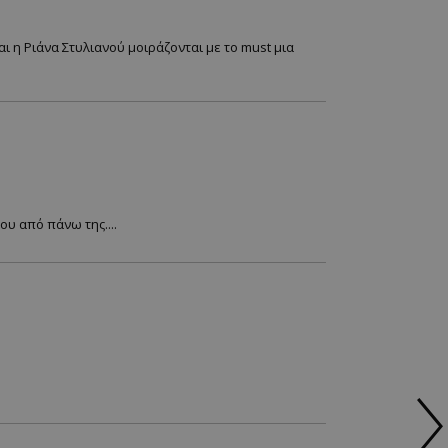
 η Ριάνα Στυλιανού μοιράζονται με το must μια
ου από πάνω της....