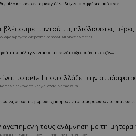
ρμίδα και κάνουν το μακιγιάζ να δείχνει πιο φρέσκο από ποτέ....
α βλέπουμε παντού τις ηλιόλουστες μέρες
ta-kapela-poy-tha-blepoyme-pantoy-tis-ilioloystes-meres
σιά, τα καπέλα γίνονται το πιο στιλάτο αξεσουάρ της σεζόν....
 είναι το detail που αλλάζει την ατμόσφαιρ
-omos-einai-to-detail-poy-allazei-tin-atmosfaira
ειμώνα, οι σωστές μυρωδιές μπορούν να μεταμορφώσουν το σπίτι και τους
ν αγαπημένη τους ανάμνηση με τη μητέρα
ontai-tin-agapimeni-toys-anamnisi-me-ti-mitera-toys