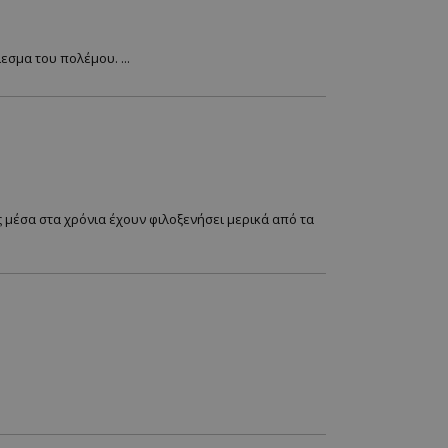
 εφαρμογές που
όκειται για ένα
σμα του πολέμου. ...
 που
ρηση μεταβλητών
Συνήθως είναι ένας
ίται, ο τρόπος με
εκριμένος για τον
ιγμα είναι η
δεσης για έναν
 για να
ου χρήστη και τις
λληλεπίδρασή τους
 μέσα στα χρόνια έχουν φιλοξενήσει μερικά από τα
 δεδομένα σχετικά
τη σχετικά με
εις απορρήτου,
σεις τους τιμώνται
apping δηλαδή να
ημέρα στον χρήστη
ιες όπως είναι το
up και push down
 για την
του χρήστη στη
ίριση των
 αφορά τους