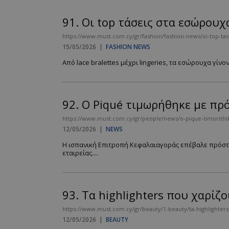
91.
Οι top τάσεις στα εσώρουχ
https://www.must.com.cy/gr/fashion/fashion-news/oi-top-tase
15/05/2026
|
FASHION NEWS
Από lace bralettes μέχρι lingeries, τα εσώρουχα γίνον
92.
Ο Piqué τιμωρήθηκε με πρόσ
https://www.must.com.cy/gr/people/news/o-pique-timorithik
12/05/2026
|
NEWS
Η ισπανική Επιτροπή Κεφαλαιαγοράς επέβαλε πρόστι
εταιρείας....
93.
Τα highlighters που χαρίζ
https://www.must.com.cy/gr/beauty/1-beauty/ta-highlighters-
12/05/2026
|
BEAUTY