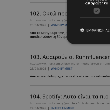
απαραίτητα
102.
Οκτώ προϊόντα που έγιναν 
https://www.must.com.cy/gr/wknd-by-must/oktw-proionta-poy
25/04/2026
|
WKND BY MUST
ΕΜΦΆΝΙΣΗ Λ
Από το Marty Supreme jacket του Timothée Chalamet,
αποδεικνύουν τη δύναμη των celebrities και των influe
Απολύτω
103.
Αφαιρούν οι Runnfluence
Τα απολύτως απαραίτ
https://www.must.com.cy/gr/wknd-by-must/afairoyn-oi-runnf
διαχείριση λογαρια
25/04/2026
|
WKND BY MUST
Από τα run clubs μέχρι τα viral posts στα social m
Ονοματεπώνυμο
PinToTopCookie
104.
Spotify: Αυτά είναι τα π
https://www.must.com.cy/gr/culture/entertainment/spotify-ay
__cf_bm
24/04/2026
|
ENTERTAINMENT