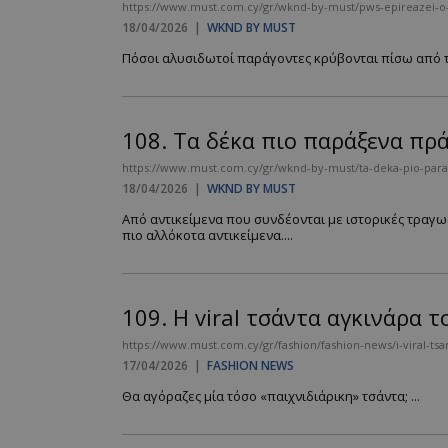
https://www.must.com.cy/gr/wknd-by-must/pws-epireazei-
18/04/2026
|
WKND BY MUST
PHPSESSID
Πόσοι αλυσιδωτοί παράγοντες κρύβονται πίσω από τη
108.
Τα δέκα πιο παράξενα πρ
https://www.must.com.cy/gr/wknd-by-must/ta-deka-pio-par
18/04/2026
|
WKND BY MUST
VISITOR_PRIVACY
Από αντικείμενα που συνδέονται με ιστορικές τραγω
πιο αλλόκοτα αντικείμενα....
109.
Η viral τσάντα αγκινάρα τ
takeOverCookie
https://www.must.com.cy/gr/fashion/fashion-news/i-viral-tsa
17/04/2026
|
FASHION NEWS
Θα αγόραζες μία τόσο «παιχνιδιάρικη» τσάντα; ...
AdSphere-GDPR