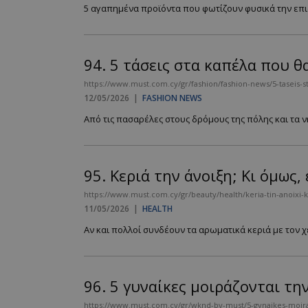
5 αγαπημένα προϊόντα που φωτίζουν φυσικά την επιδε
94.
5 τάσεις στα καπέλα που θ
https://www.must.com.cy/gr/fashion/fashion-news/5-taseis-s
12/05/2026
|
FASHION NEWS
Από τις πασαρέλες στους δρόμους της πόλης και τα νη
95.
Κεριά την άνοιξη; Κι όμως,
https://www.must.com.cy/gr/beauty/health/keria-tin-anoixi-ki
11/05/2026
|
HEALTH
Αν και πολλοί συνδέουν τα αρωματικά κεριά με τον χ
96.
5 γυναίκες μοιράζονται τη
https://www.must.com.cy/gr/wknd-by-must/5-gynaikes-moiraz