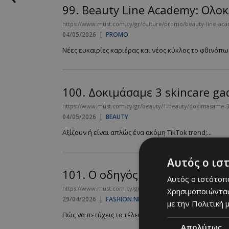
99.
Beauty Line Academy: Ολο
https://www.must.com.cy/gr/culture/promo/beauty-line-aca
04/05/2026
|
PROMO
Νέες ευκαιρίες καριέρας και νέος κύκλος το φθινόπωρ
100.
Δοκιμάσαμε 3 skincare ga
https://www.must.com.cy/gr/beauty/1-beauty/dokimasame-
04/05/2026
|
BEAUTY
Αξίζουν ή είναι απλώς ένα ακόμη TikTok trend;...
Αυτός ο ισ
101.
Ο οδηγός για τα πιο chic
Αυτός ο ιστότοπο
https://www.must.com.cy/gr/fashion/fashion-news/o-odigos-g
Χρησιμοποιώντας
29/04/2026
|
FASHION NEWS
με την Πολιτική μ
Πώς να πετύχεις το τέλειο balance ανάμεσα σε κομψό
Απολύτως