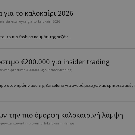
α για το καλοκαίρι 2026
is-sta-eswroyxa-gia-to-kalokairi-2026
ται το πιο fashion κομμάτι της σεζόν....
τιμο €200.000 για insider trading
e-me-prostimo-€200-000-gia-insider-trading
μο στον πρώην άσο της Barcelona για αγορά μετοχών με εμπιστευτικές
ουν την πιο όμορφη καλοκαιρινή λάμψη
poy-xarizoyn-tin-pio-omorfi-kalokairini-lampsi