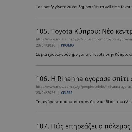
Το Spotify γίνετε 20 και δημοσιεύει τα «All-time favouri
__cf_bm
105.
Toyota Κύπρου: Νέο κεντρ
https://www.must.com.cy/gr/culture/promo/toyota-kyproy-neo
23/04/2026
|
PROMO
LangCookie
Σε μια χρονιά-ορόσημο για την Toyota στην Κύπρο, κ
CookieScriptConse
106.
Η Rihanna αγόρασε σπίτι
_scc_session
https://www.must.com.cy/gr/people/celebs/i-rihanna-agorase-s
23/04/2026
|
CELEBS
PHPSESSID
Της αγόρασε παπούτσια όταν ήταν παιδί και του έδωσε
107.
Πώς επηρεάζει ο πόλεμος