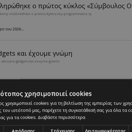
κληρώθηκε ο πρώτος κύκλος «Σύμβουλος 
demy-oloklirwthike-o-prwtos-kyklos-toy-programmatos-sy
ο του 2026....
dgets και έχουμε γνώμη
3-skincare-gadgets-kai-exoyme-gnwmi
τότοπος χρησιμοποιεί cookies
 wedding guest φορέματα της κυπριακής αγ
ς χρησιμοποιεί cookies για τη βελτίωση της εμπειρίας των χρη
ia-ta-pio-chic-wedding-guest-foremata-tis-kypriakis-agoras
 τον ιστότοπό μας, παρέχετε τη συγκατάθεσή σας για όλα τα 
ας για τα cookies.
Διαβάστε περισσότερα
τητα, άνεση και σύγχρονο στυλ....
Απόδοσης
Στόχευσης
Λειτουργικότητας