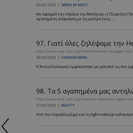
09/05/2026
|
WKND BY MUST
Με αφορμή την «Ημέρα της Μητέρας» η Τζιώρτζια Παν
αγαπημένη ανάμνηση με τη μητέρα τους. ...
97.
Γιατί όλες ζηλέψαμε την H
https://www.must.com.cy/gr/fashion/fashion-news/giati-oles-
08/05/2026
|
FASHION NEWS
Η Άντια Στυλιανού εμφανίστηκε με μία από τις πιο εμ
98.
Τα 5 αγαπημένα μας αντηλ
https://www.must.com.cy/gr/beauty/1-beauty/ta-5-agapimen
07/05/2026
|
BEAUTY
Από την παραλία μέχρι και τις light makeup καλοκαιρι