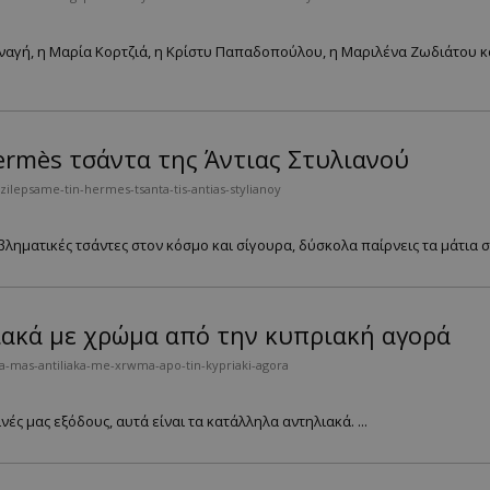
αγή, η Μαρία Κορτζιά, η Κρίστυ Παπαδοπούλου, η Μαριλένα Ζωδιάτου και
ermès τσάντα της Άντιας Στυλιανού
zilepsame-tin-hermes-tsanta-tis-antias-stylianoy
βληματικές τσάντες στον κόσμο και σίγουρα, δύσκολα παίρνεις τα μάτια σ
ιακά με χρώμα από την κυπριακή αγορά
a-mas-antiliaka-me-xrwma-apo-tin-kypriaki-agora
νές μας εξόδους, αυτά είναι τα κατάλληλα αντηλιακά. ...