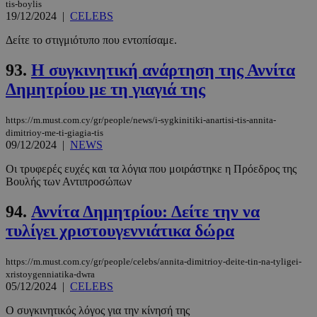
tis-boylis
19/12/2024
|
CELEBS
Δείτε το στιγμιότυπο που εντοπίσαμε.
93.
Η συγκινητική ανάρτηση της Αννίτα
Δημητρίου με τη γιαγιά της
https://m.must.com.cy/gr/people/news/i-sygkinitiki-anartisi-tis-annita-
dimitrioy-me-ti-giagia-tis
09/12/2024
|
NEWS
Οι τρυφερές ευχές και τα λόγια που μοιράστηκε η Πρόεδρος της
Βουλής των Αντιπροσώπων
94.
Αννίτα Δημητρίου: Δείτε την να
τυλίγει χριστουγεννιάτικα δώρα
https://m.must.com.cy/gr/people/celebs/annita-dimitrioy-deite-tin-na-tyligei-
xristoygenniatika-dwra
05/12/2024
|
CELEBS
Ο συγκινητικός λόγος για την κίνησή της