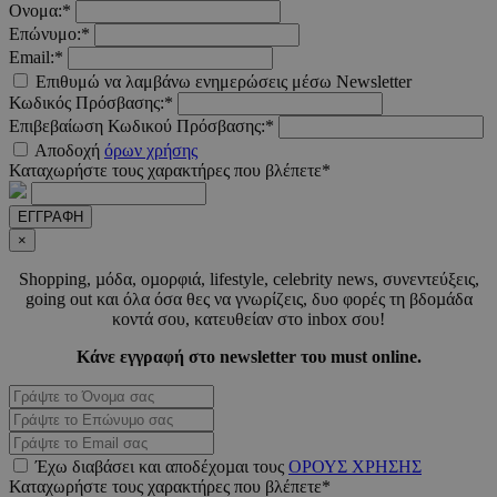
Ονομα:*
Επώνυμο:*
Email:*
Επιθυμώ να λαμβάνω ενημερώσεις μέσω Newsletter
Κωδικός Πρόσβασης:*
Επιβεβαίωση Κωδικού Πρόσβασης:*
Αποδοχή
όρων χρήσης
Καταχωρήστε τους χαρακτήρες που βλέπετε*
Προμηθευτής
Ονοματεπώνυμο
Λήξη
Περιγραφή
Προμηθευτής
/
Πεδίο
ΕΓΓΡΑΦΗ
Ονοματεπώνυμο
Λήξη
Περιγραφ
Προμηθευτής
/
Πεδίο
/
Ονοματεπώνυμο
Λήξη
Περιγραφ
×
__Secure-
.youtube.com
5 μήνες 4
Πεδίο
ROLLOUT_TOKEN
εβδομάδες
__cf_bm
29 λεπτά 55
Αυτό το c
Cloudflare
Shopping, µόδα, οµορφιά, lifestyle, celebrity news, συνεντεύξεις,
δευτερόλεπτα
χρησιμοπο
_ga_CH3P0ECTRP
.must.com.cy
Inc.
1 χρόνος 11
Αυτό το c
Προμηθευτής
Ονοματεπώνυμο
Λήξη
Περιγραφή
για τη δι
.onesignal.com
μήνες
χρησιμοπο
going out και όλα όσα θες να γνωρίζεις, δυο φορές τη βδοµάδα
/
Πεδίο
μεταξύ
από το Go
κοντά σου, κατευθείαν στο inbox σου!
ανθρώπων
Analytics 
CEDGDPR
.ced.cy
1 χρόνος
ρομπότ. Α
διατήρησ
Κάνε εγγραφή στο newsletter του must online.
είναι επω
κατάστασ
ttwid
.tiktok.com
11 μήνες 4
για τον
περιόδου
εβδομάδες
ιστότοπο,
σύνδεσης
προκειμέν
YSC
συνεδρία
Αυτό το co
Google LLC
κάνει έγκ
_ga_CP837CRZ23
.must.com.cy
1 χρόνος 11
Αυτό το c
έχει ρυθμισ
.youtube.com
αναφορές
μήνες
χρησιμοπο
από το You
σχετικά με
από το Go
για να
χρήση το
Έχω διαβάσει και αποδέχοµαι τους
ΟΡΟΥΣ ΧΡΗΣΗΣ
Analytics 
παρακολουθ
ιστότοπού
διατήρησ
Καταχωρήστε τους χαρακτήρες που βλέπετε*
τις προβολ