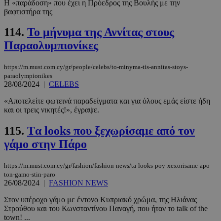
Η «παράδοση» που έχει η Πρόεδρος της Βουλής με την
μέρες
βαφτιστήρα της
114.
Το μήνυμα της Αννίτας στους
Παραολυμπιονίκες
CookieScriptConsent
4 εβδομάδ
CookieScript
2 μέρες
www.must.com.cy
https://m.must.com.cy/gr/people/celebs/to-minyma-tis-annitas-stoys-
paraolympionikes
28/08/2024
|
CELEBS
«Αποτελείτε φωτεινά παραδείγματα και για όλους εμάς είστε ήδη
και οι τρεις νικητές!», έγραψε.
115.
Tα looks που ξεχωρίσαμε από τον
γάμο στην Πάρο
https://m.must.com.cy/gr/fashion/fashion-news/ta-looks-poy-xexorisame-apo-
_scc_session
.entelia-
19 λεπτά 5
ton-gamo-stin-paro
adserver.com
δευτερόλε
26/08/2024
|
FASHION NEWS
Στον υπέροχο γάμο με έντονο Κυπριακό χρώμα, της Ηλιάνας
Στρούθου και του Κωνσταντίνου Παναγή, που ήταν το talk of the
town! ...