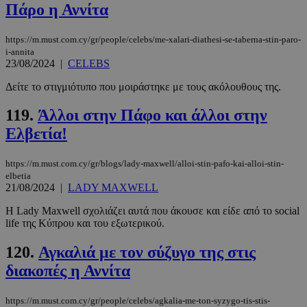
Πάρο η Αννίτα
https://m.must.com.cy/gr/people/celebs/me-xalari-diathesi-se-taberna-stin-paro-
i-annita
PHPSESSID
συνεδρί
PHP.net
23/08/2024
|
CELEBS
m.must.com.cy
Δείτε το στιγμιότυπο που μοιράστηκε με τους ακόλουθους της.
119.
Άλλοι στην Πάφο και άλλοι στην
Ελβετία!
https://m.must.com.cy/gr/blogs/lady-maxwell/alloi-stin-pafo-kai-alloi-stin-
elbetia
21/08/2024
|
LADY MAXWELL
Η Lady Maxwell σχολιάζει αυτά που άκουσε και είδε από το social
life της Κύπρου και του εξωτερικού.
120.
Αγκαλιά με τον σύζυγο της στις
διακοπές η Αννίτα
https://m.must.com.cy/gr/people/celebs/agkalia-me-ton-syzygo-tis-stis-