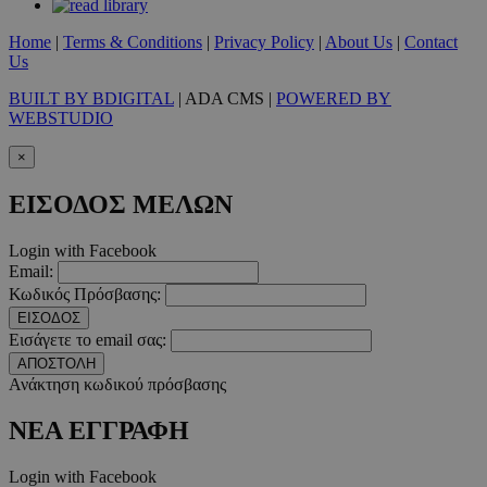
Home
|
Terms & Conditions
|
Privacy Policy
|
About Us
|
Contact
Us
BUILT BY BDIGITAL
| ADA CMS |
POWERED BY
takeOverCookie
www.must.com.cy
1 μέρα
WEBSTUDIO
×
ΕΙΣΟΔΟΣ ΜΕΛΩΝ
Login with Facebook
Email:
Κωδικός Πρόσβασης:
ΕΙΣΟΔΟΣ
Εισάγετε το email σας:
AdSphere-GDPR
delivery.ad-
1 χρόνος
ΑΠΟΣΤΟΛΗ
sphere.eu
Ανάκτηση κωδικού πρόσβασης
ΝΕΑ ΕΓΓΡΑΦΗ
Login with Facebook