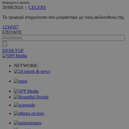
diakopes-i-annita
20/08/2024
|
CELEBS
Το τρυφερό στιγμιότυπο που μοιράστηκε με τους ακόλουθους της.
1
2
3
4
5
6
7
ΕΙΣΟΔΟΣ
VISITOR_PRIVACY_METADATA
5 μήνες 4
YouTube
εβδομάδε
.youtube.com
DESKTOP
NETWORK: