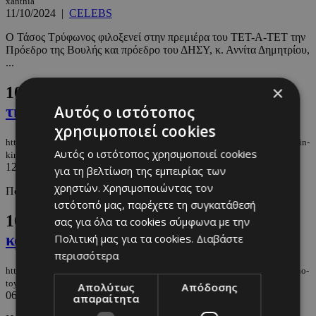
xanthia
11/10/2024
|
CELEBS
Ο Τάσος Τρύφωνος φιλοξενεί στην πρεμιέρα του ΤΕΤ-Α-ΤΕΤ την
Πρόεδρο της Βουλής και πρόεδρο του ΔΗΣΥ, κ. Αννίτα Δημητρίου,
...
×
105.
To φόρεμα που επέλεξε η Αννίτα για
Αυτός ο ιστότοπος
την Κίνα
χρησιμοποιεί cookies
https://m.must.com.cy/gr/people/celebs/to-forema-poy-epelexe-i-annita-gia-tin-
Αυτός ο ιστότοπος χρησιμοποιεί cookies
kina
12/10/2024
|
CELEBS
για τη βελτίωση της εμπειρίας των
χρηστών. Χρησιμοποιώντας τον
Πώς να αντιγράψετε την εμφάνιση της από την κυπριακή αγορά.
ιστότοπό μας, παρέχετε τη συγκατάθεσή
106.
Το μήνυμα της Αννίτας για τον
σας για όλα τα cookies σύμφωνα με την
καρκίνο του μαστού
Πολιτική μας για τα cookies.
Διαβάστε
περισσότερα
https://m.must.com.cy/gr/people/celebs/to-minyma-tis-annitas-gia-ton-karkino-
toy-mastoy
Απολύτως
Απόδοσης
06/10/2024
|
CELEBS
απαραίτητα