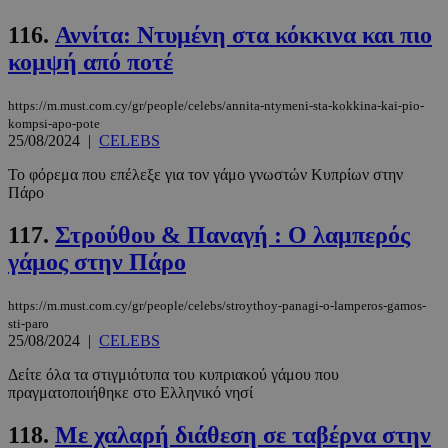
PHPSESSID
συνεδρί
PHP.net
116.
Αννίτα: Ντυμένη στα κόκκινα και πιο
www.must.com.cy
κομψή από ποτέ
https://m.must.com.cy/gr/people/celebs/annita-ntymeni-sta-kokkina-kai-pio-
kompsi-apo-pote
25/08/2024
|
CELEBS
Το φόρεμα που επέλεξε για τον γάμο γνωστών Κυπρίων στην
Πάρο
117.
Στρούθου & Παναγή : Ο λαμπερός
γάμος στην Πάρο
https://m.must.com.cy/gr/people/celebs/stroythoy-panagi-o-lamperos-gamos-
sti-paro
25/08/2024
|
CELEBS
Δείτε όλα τα στιγμιότυπα του κυπριακού γάμου που
πραγματοποιήθηκε στο Ελληνικό νησί
118.
Με χαλαρή διάθεση σε ταβέρνα στην