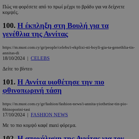
Πώς να φορέσετε από το πρωί μέχρι το βράδυ για να δείχνετε
κομψές.
100.
Η έκπληξη στη Βουλή για τα
γενέθλια της Αννίτας
https://m.must.com.cy/gr/people/celebs/i-ekplixi-sti-boyli-gia-ta-genethlia-tis-
annitas-di
18/10/2024
|
CELEBS
Δείτε το βίντεο
101.
Η Αννίτα υιοθέτησε την πιο
φθινοπωρινή τάση
https://m.must.com.cy/gr/fashion/fashion-news/i-annita-yiothetise-tin-pio-
fthinoporini-tasi
17/10/2024
|
FASHION NEWS
Με το πιο κομψό καφέ maxi φόρεμα.
102.
Η αποκάλυψη της Αννίτας για τον