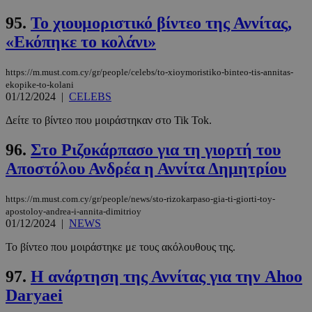
95.
Το χιουμοριστικό βίντεο της Αννίτας,
«Εκόπηκε το κολάνι»
https://m.must.com.cy/gr/people/celebs/to-xioymoristiko-binteo-tis-annitas-
ekopike-to-kolani
01/12/2024
|
CELEBS
Δείτε το βίντεο που μοιράστηκαν στο Tik Tok.
96.
Στο Ριζοκάρπασο για τη γιορτή του
Αποστόλου Ανδρέα η Αννίτα Δημητρίου
https://m.must.com.cy/gr/people/news/sto-rizokarpaso-gia-ti-giorti-toy-
apostoloy-andrea-i-annita-dimitrioy
01/12/2024
|
NEWS
Το βίντεο που μοιράστηκε με τους ακόλουθους της.
97.
Η ανάρτηση της Αννίτας για την Ahoo
Daryaei