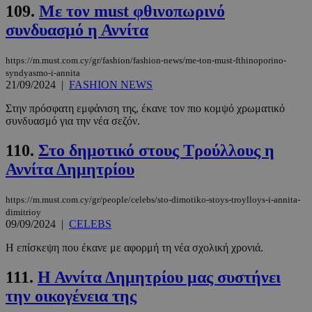
Στόχευσης
Λειτουργικότητας
109.
Με τον must φθινοπωρινό
συνδυασμό η Αννίτα
Μη ταξινομημένα
Τα απολύτως απαραίτητα cookies επιτρέπουν
https://m.must.com.cy/gr/fashion/fashion-news/me-ton-must-fthinoporino-
βασικές λειτουργίες του ιστότοπου, όπως τη
syndyasmo-i-annita
σύνδεση χρήστη και τη διαχείριση λογαριασμού.
21/09/2024
|
FASHION NEWS
Ο ιστότοπος δεν μπορεί να χρησιμοποιηθεί σωστά
χωρίς τα απολύτως απαραίτητα cookies.
Στην πρόσφατη εμφάνιση της, έκανε τον πιο κομψό χρωματικό
Προμηθευτής
/
συνδυασμό για την νέα σεζόν.
Ονοματεπώνυμο
Λήξη
Πεδίο
110.
Στο δημοτικό στους Τρούλλους η
PinToTopCookie
www.must.com.cy
12 ώρες
Αννίτα Δημητρίου
https://m.must.com.cy/gr/people/celebs/sto-dimotiko-stoys-troylloys-i-annita-
dimitrioy
09/09/2024
|
CELEBS
Η επίσκεψη που έκανε με αφορμή τη νέα σχολική χρονιά.
111.
Η Αννίτα Δημητρίου μας συστήνει
την οικογένεια της
__cf_bm
29 λεπτά 5
Cloudflare Inc.