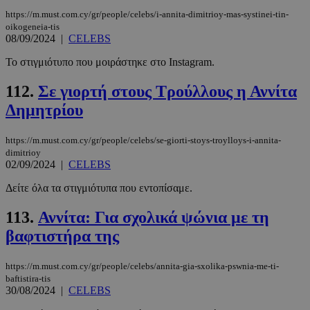
δευτερόλε
.twitter.com
https://m.must.com.cy/gr/people/celebs/i-annita-dimitrioy-mas-systinei-tin-
oikogeneia-tis
08/09/2024
|
CELEBS
Google
Privacy Policy
Το στιγμιότυπο που μοιράστηκε στο Instagram.
112.
Σε γιορτή στους Τρούλλους η Αννίτα
Δημητρίου
https://m.must.com.cy/gr/people/celebs/se-giorti-stoys-troylloys-i-annita-
__cf_bm
29 λεπτά 5
Cloudflare Inc.
dimitrioy
δευτερόλε
.pexels.com
02/09/2024
|
CELEBS
Δείτε όλα τα στιγμιότυπα που εντοπίσαμε.
113.
Αννίτα: Για σχολικά ψώνια με τη
βαφτιστήρα της
https://m.must.com.cy/gr/people/celebs/annita-gia-sxolika-pswnia-me-ti-
baftistira-tis
30/08/2024
|
CELEBS
LangCookie
www.must.com.cy
1 εβδομάδα