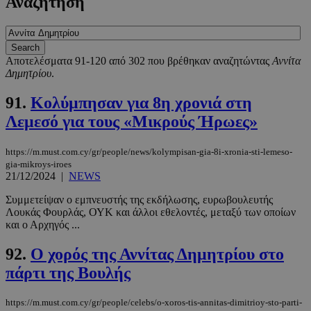
Αναζήτηση
Αποτελέσματα 91-120 από 302 που βρέθηκαν αναζητώντας
Αννίτα
Δημητρίου
.
91.
Κολύμπησαν για 8η χρονιά στη
Λεμεσό για τους «Μικρούς Ήρωες»
https://m.must.com.cy/gr/people/news/kolympisan-gia-8i-xronia-sti-lemeso-
gia-mikroys-iroes
21/12/2024
|
NEWS
Συμμετείψαν ο εμπνευστής της εκδήλωσης, ευρωβουλευτής
Λουκάς Φουρλάς, ΟΥΚ και άλλοι εθελοντές, μεταξύ των οποίων
και ο Αρχηγός ...
92.
Ο χορός της Αννίτας Δημητρίου στο
πάρτι της Βουλής
https://m.must.com.cy/gr/people/celebs/o-xoros-tis-annitas-dimitrioy-sto-parti-